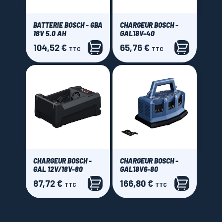
BATTERIE BOSCH - GBA
CHARGEUR BOSCH -
18V 5.0 AH
GAL18V-40
104,52 €
65,76 €
Prix
Prix
TTC
TTC
CHARGEUR BOSCH -
CHARGEUR BOSCH -
GAL 12V/18V-80
GAL18V6-80
87,72 €
166,80 €
Prix
Prix
TTC
TTC