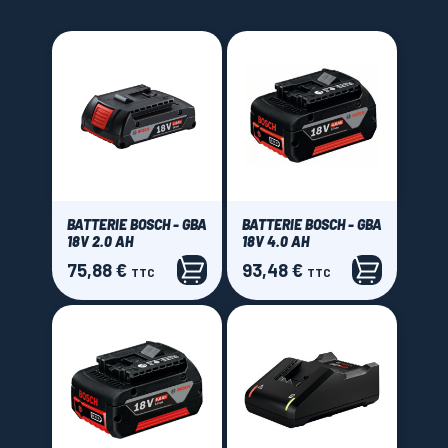
LAMES SCIES RUBAN
BATTERIE BOSCH - GBA
BATTERIE BOSCH - GBA
18V 2.0 AH
18V 4.0 AH
75,88 €
93,48 €
Prix
Prix
TTC
TTC