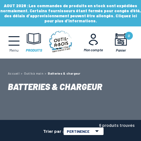
AOUT 2026 :
Les commandes de produits en stock sont expédiées
normalement. Certains fournisseurs étant fermés pour congés d'été,
des délais d'approvisionnement peuvent être allongés. Cliquez ici
pour plus d'informations.
MÈCHES, FRAISES & FORETS
0
LAMES & DISQUES
Mon compte
Panier
Menu
PRODUITS
CONSOMMABLES
Accueil
Outils à main
Batteries & chargeur
BATTERIES & CHARGEUR
OUTILS À MAIN
OUTILS DE TOUPIE
6 produits trouvés
Trier par :
PERTINENCE
FERS & PLAQUETTES