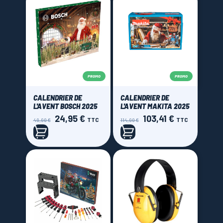
PROMO
PROMO
CALENDRIER DE
CALENDRIER DE
L'AVENT BOSCH 2025
L'AVENT MAKITA 2025
24,95 €
103,41 €
Prix
Prix
Prix
Prix
TTC
TTC
49,90 €
114,90 €
de
de
base
base