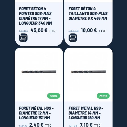
FORET BÉTON 4
FORET BÉTON 4
POINTES SDS-MAX
TAILLANTS SDS-PLUS
DIAMÈTRE 17 MM -
DIAMÈTRE 6 X 465 MM
LONGUEUR 340 MM
45,60 €
18,00 €
Prix
Prix
Prix
Prix
TTC
TTC
57,60 €
20,00 €
de
de
base
base
PROMO
PROMO
FORET MÉTAL HSS -
FORET MÉTAL HSS -
DIAMÈTRE 12 MM -
DIAMÈTRE 14 MM -
LONGUEUR 151 MM
LONGUEUR 160 MM
2,40 €
7,10 €
Prix
Prix
Prix
Prix
TTC
TTC
6,24 €
10,15 €