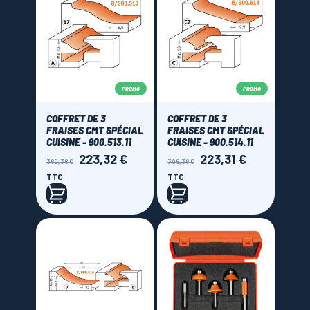
PROMO
PROMO
COFFRET DE 3
COFFRET DE 3
FRAISES CMT SPÉCIAL
FRAISES CMT SPÉCIAL
CUISINE - 900.513.11
CUISINE - 900.514.11
223,32 €
223,31 €
Prix
Prix
Prix
Prix
360,36 €
396,36 €
de
de
TTC
TTC
base
base