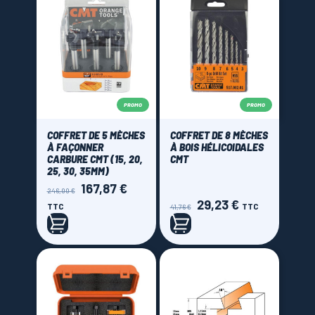
PROMO
PROMO
COFFRET DE 5 MÈCHES
COFFRET DE 8 MÈCHES
À FAÇONNER
À BOIS HÉLICOIDALES
CARBURE CMT (15, 20,
CMT
25, 30, 35MM)
167,87 €
Prix
Prix
246,00 €
de
29,23 €
Prix
Prix
TTC
TTC
41,76 €
base
de
base