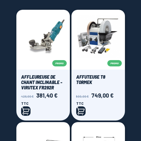
LAMES SCIES RUBAN
PROMO
PROMO
AFFLEUREUSE DE
AFFUTEUSE T8
CHANT INCLINABLE -
TORMEK
VIRUTEX FR292R
381,40 €
749,00 €
Prix
Prix
Prix
Prix
426,00 €
899,00 €
de
de
TTC
TTC
base
base