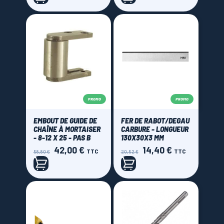
base
base
PROMO
PROMO
EMBOUT DE GUIDE DE
FER DE RABOT/DEGAU
CHAÎNE À MORTAISER
CARBURE - LONGUEUR
- 8-12 X 25 - PAS B
130X30X3 MM
42,00 €
14,40 €
Prix
Prix
Prix
Prix
TTC
TTC
58,80 €
20,52 €
de
de
base
base