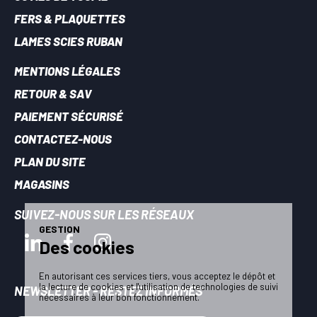
FERS & PLAQUETTES
LAMES SCIES RUBAN
MENTIONS LÉGALES
RETOUR & SAV
PAIEMENT SÉCURISÉ
CONTACTEZ-NOUS
PLAN DU SITE
MAGASINS
SUIVEZ-NOUS SUR LES RÉSEAUX
GESTION
Des cookies
En autorisant ces services tiers, vous acceptez le dépôt et
la lecture de cookies et l'utilisation de technologies de suivi
NEWSLETTER - RESTEZ INFORMÉS
nécessaires à leur bon fonctionnement.