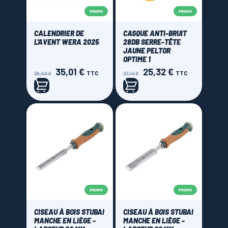
PROMO
PROMO
CALENDRIER DE
CASQUE ANTI-BRUIT
L'AVENT WERA 2025
28DB SERRE-TÊTE
JAUNE PELTOR
OPTIME 1
35,01 €
25,32 €
Prix
Prix
Prix
Prix
TTC
TTC
38,90 €
27,12 €
de
de
base
base
PROMO
PROMO
CISEAU À BOIS STUBAI
CISEAU À BOIS STUBAI
MANCHE EN LIÈGE -
MANCHE EN LIÈGE -