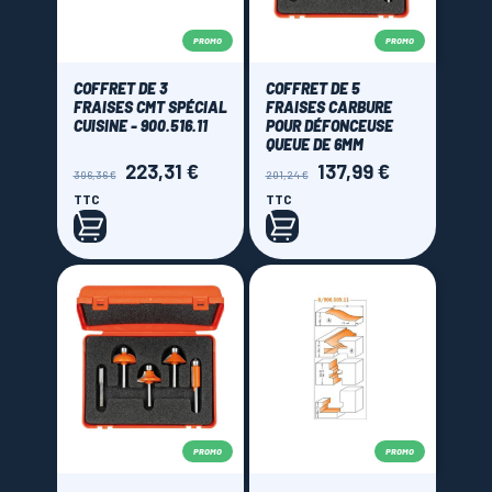
PROMO
PROMO
COFFRET DE 3
COFFRET DE 5
FRAISES CMT SPÉCIAL
FRAISES CARBURE
CUISINE - 900.516.11
POUR DÉFONCEUSE
QUEUE DE 6MM
223,31 €
137,99 €
Prix
Prix
Prix
Prix
396,36 €
201,24 €
de
de
TTC
TTC
base
base
PROMO
PROMO