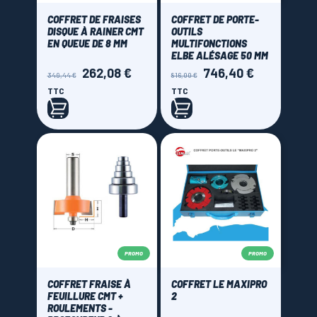
COFFRET DE FRAISES
COFFRET DE PORTE-
DISQUE À RAINER CMT
OUTILS
EN QUEUE DE 8 MM
MULTIFONCTIONS
ELBE ALÉSAGE 50 MM
262,08 €
746,40 €
Prix
Prix
Prix
Prix
349,44 €
816,00 €
de
de
TTC
TTC
base
base
PROMO
PROMO
COFFRET FRAISE À
COFFRET LE MAXIPRO
FEUILLURE CMT +
2
ROULEMENTS -