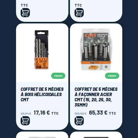
de
de
TTC
TTC
base
base
PROMO
PROMO
COFFRET DE 5 MÈCHES
COFFRET DE 5 MÈCHES
À BOIS HÉLICOIDALES
À FAÇONNER ACIER
CMT
CMT (15, 20, 25, 30,
35MM)
17,16 €
65,33 €
Prix
Prix
Prix
Prix
TTC
TTC
26,04 €
100,50 €
de
de
base
base