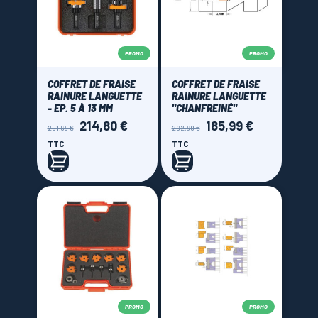
PROMO
PROMO
COFFRET DE FRAISE
COFFRET DE FRAISE
RAINURE LANGUETTE
RAINURE LANGUETTE
- EP. 5 À 13 MM
"CHANFREINÉ"
214,80 €
185,99 €
Prix
Prix
Prix
Prix
251,88 €
292,80 €
de
de
TTC
TTC
base
base
PROMO
PROMO