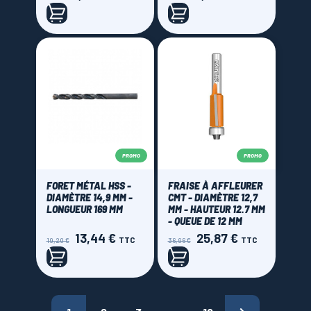
de
de
base
base
PROMO
PROMO
FORET MÉTAL HSS -
FRAISE À AFFLEURER
DIAMÈTRE 14,9 MM -
CMT - DIAMÈTRE 12,7
LONGUEUR 169 MM
MM - HAUTEUR 12.7 MM
- QUEUE DE 12 MM
13,44 €
25,87 €
Prix
Prix
Prix
Prix
TTC
TTC
19,20 €
36,96 €
de
de
base
base