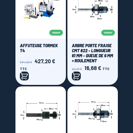
PROMO
PROMO
AFFUTEUSE TORMEK
ARBRE PORTE FRAISE
T4
CMT 822 - LONGUEUR
61 MM - QUEUE DE 6 MM
427,20 €
Prix
Prix
+ ROULEMENT
534,00 €
de
16,68 €
Prix
Prix
TTC
TTC
22,97 €
base
de
base