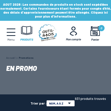
AOUT 2026 :
Les commandes de produits en stock sont expédiées
normalement. Certains fournisseurs étant fermés pour congés d'été,
des délais d'approvisionnement peuvent être allongés. Cliquez ici
pour plus d'informations.
MÈCHES, FRAISES & FORETS
0
LAMES & DISQUES
Mon compte
Panier
Menu
PRODUITS
CONSOMMABLES
Accueil
Promotions
EN PROMO
OUTILS À MAIN
OUTILS DE TOUPIE
931 produits trouvés
Trier par :
NOM, A À Z
FERS & PLAQUETTES