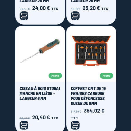
LARGEUR 20 MM
LARGEUR 26 MM
24,00 €
25,20 €
Prix
Prix
Prix
Prix
TTC
TTC
29,40 €
32,16 €
de
de
base
base
PROMO
PROMO
CISEAU À BOIS STUBAI
COFFRET CMT DE 15
MANCHE EN LIÈGE -
FRAISES CARBURE
LARGEUR 6 MM
POUR DÉFONCEUSE
QUEUE DE 8MM
354,02 €
Prix
Prix
517,80 €
20,40 €
de
Prix
Prix
TTC
TTC
25,44 €
base
de
base