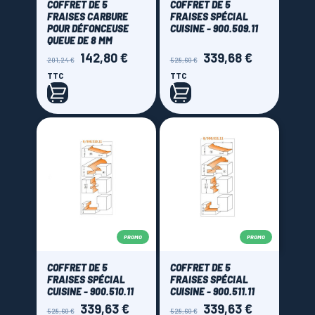
COFFRET DE 5
COFFRET DE 5
FRAISES CARBURE
FRAISES SPÉCIAL
POUR DÉFONCEUSE
CUISINE - 900.509.11
QUEUE DE 8 MM
142,80 €
339,68 €
Prix
Prix
Prix
Prix
201,24 €
528,60 €
de
de
TTC
TTC
base
base
PROMO
PROMO
COFFRET DE 5
COFFRET DE 5
FRAISES SPÉCIAL
FRAISES SPÉCIAL
CUISINE - 900.510.11
CUISINE - 900.511.11
339,63 €
339,63 €
Prix
Prix
Prix
Prix
528,60 €
528,60 €