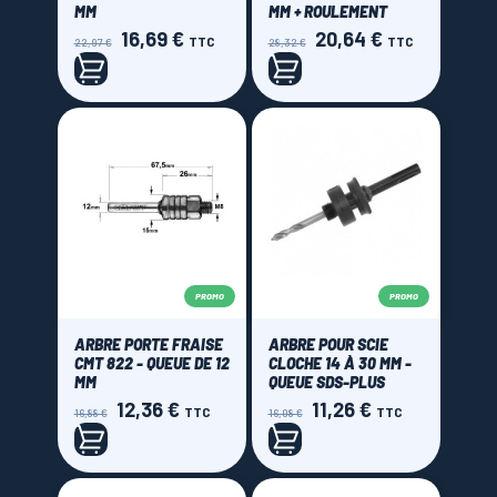
MM
MM + ROULEMENT
16,69 €
20,64 €
Prix
Prix
Prix
Prix
TTC
TTC
22,97 €
28,32 €
de
de
base
base
PROMO
PROMO
ARBRE PORTE FRAISE
ARBRE POUR SCIE
CMT 822 - QUEUE DE 12
CLOCHE 14 À 30 MM -
MM
QUEUE SDS-PLUS
12,36 €
11,26 €
Prix
Prix
Prix
Prix
TTC
TTC
16,88 €
16,08 €
de
de
base
base