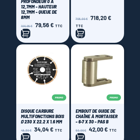
PROFONDEUR 0 À
12,7MM - HAUTEUR
12,7MM - QUEUE DE
718,20 €
8MM
Prix
Prix
798,00 €
79,56 €
de
Prix
Prix
TTC
TTC
106,08 €
base
de
base
PROMO
PROMO
DISQUE CARBURE
EMBOUT DE GUIDE DE
MULTIFONCTIONS BOIS
CHAÎNE À MORTAISER
Ø 230 X 22.2 X 1.6 MM
- 6-7 X 30 - PAS B
34,04 €
42,00 €
Prix
Prix
Prix
Prix
TTC
TTC
48,30 €
59,06 €
de
de