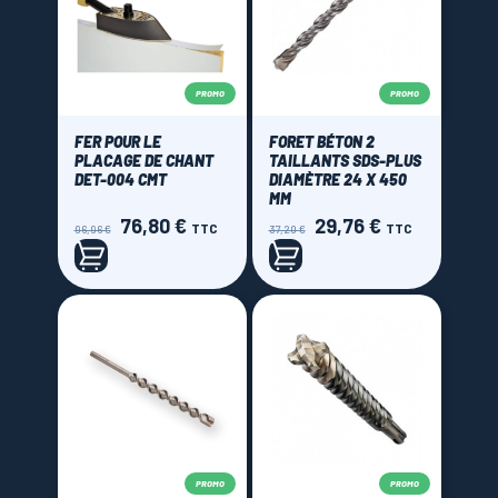
PROMO
PROMO
FER POUR LE
FORET BÉTON 2
PLACAGE DE CHANT
TAILLANTS SDS-PLUS
DET-004 CMT
DIAMÈTRE 24 X 450
MM
76,80 €
29,76 €
Prix
Prix
Prix
Prix
TTC
TTC
96,96 €
37,20 €
de
de
base
base
PROMO
PROMO