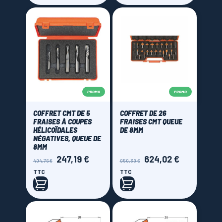
PROMO
PROMO
COFFRET CMT DE 5
COFFRET DE 26
FRAISES À COUPES
FRAISES CMT QUEUE
HÉLICOÏDALES
DE 8MM
NÉGATIVES, QUEUE DE
8MM
247,19 €
624,02 €
Prix
Prix
Prix
Prix
404,76 €
950,39 €
de
de
TTC
TTC
base
base