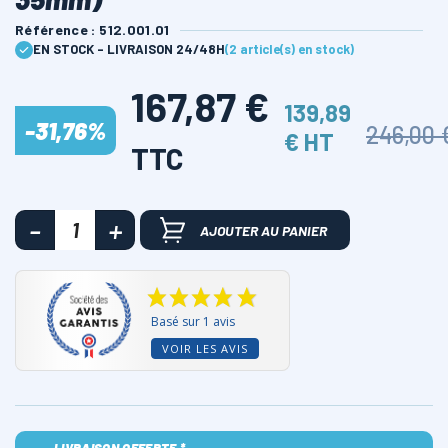
Référence : 512.001.01
EN STOCK - LIVRAISON 24/48H
(2 article(s) en stock)
167,87 €
139,89
-31,76%
246,00 
€ HT
TTC
AJOUTER AU PANIER
Basé sur 1 avis
VOIR LES AVIS