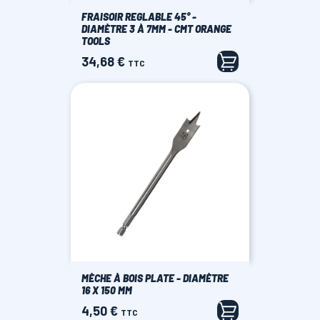
FRAISOIR REGLABLE 45° -
DIAMÈTRE 3 À 7MM - CMT ORANGE
TOOLS
34,68 €
Prix
TTC
MÈCHE À BOIS PLATE - DIAMÈTRE
16 X 150 MM
4,50 €
Prix
TTC