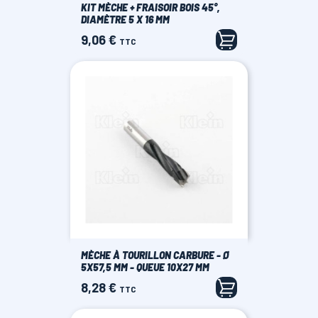
KIT MÈCHE + FRAISOIR BOIS 45°,
DIAMÈTRE 5 X 16 MM
9,06 €
Prix
TTC
MÈCHE À TOURILLON CARBURE - Ø
5X57,5 MM - QUEUE 10X27 MM
8,28 €
Prix
TTC