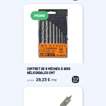
PROMO
COFFRET DE 8 MÈCHES À BOIS
HÉLICOIDALES CMT
29,23 €
Prix
Prix
TTC
41,76 €
de
base