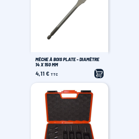
MÈCHE À BOIS PLATE - DIAMÈTRE
14 X 150 MM
4,11 €
Prix
TTC