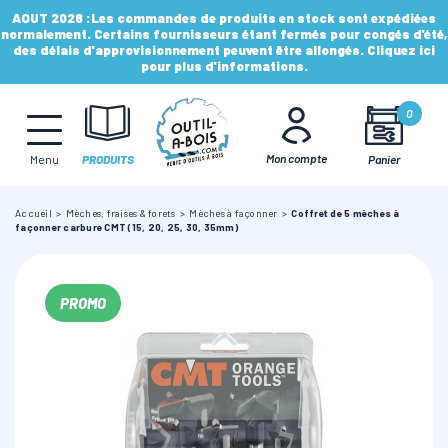
AOUT 2026 :
Les commandes de produits en stock sont expédiées
normalement. Certains fournisseurs étant fermés pour congés d'été,
des délais d'approvisionnement peuvent être allongés. Cliquez ici
pour plus d'informations.
MÈCHES, FRAISES & FORETS
0
LAMES & DISQUES
Mon compte
Panier
Menu
PRODUITS
Accueil
Mèches, fraises & forets
Mèches à façonner
Coffret de 5 mèches à
CONSOMMABLES
façonner carbure CMT (15, 20, 25, 30, 35mm)
OUTILS À MAIN
PROMO
OUTILS DE TOUPIE
FERS & PLAQUETTES