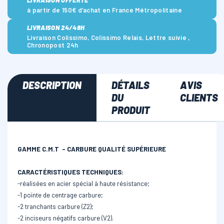
LIVRAISON OFFERTE *
à partir de 150€ d’achat en France Métropolitaine
LIVRAISON 24/48H
Livraison Colissimo, Colissimo Relais, Lettre suivie ,
Chronopost 24h
DESCRIPTION
DÉTAILS
AVIS
DU
CLIENTS
PRODUIT
GAMME C.M.T - CARBURE QUALITÉ SUPÉRIEURE
CARACTÉRISTIQUES TECHNIQUES:
-réalisées en acier spécial à haute résistance;
-1 pointe de centrage carbure;
-2 tranchants carbure (Z2);
-2 inciseurs négatifs carbure (V2).