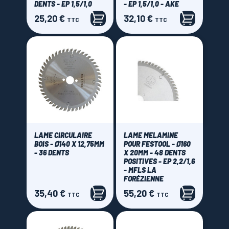
DENTS - EP 1,5/1,0
- EP 1,5/1,0 - AKE
25,20 €
32,10 €
Prix
Prix
TTC
TTC
LAME CIRCULAIRE
LAME MELAMINE
BOIS - Ø140 X 12,75MM
POUR FESTOOL - Ø160
- 36 DENTS
X 20MM - 48 DENTS
POSITIVES - EP 2,2/1,6
- MFLS LA
FORÉZIENNE
35,40 €
55,20 €
Prix
Prix
TTC
TTC