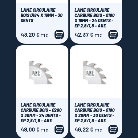
40 dents
(21)
42 dents
(7)
LAME CIRCULAIRE
LAME CIRCULAIRE
BOIS Ø184 X 16MM - 30
CARBURE BOIS - Ø180
48 dents
(57)
DENTS
X 16MM - 24 DENTS -
EP 2,8/1,8 - AKE
52 dents
(5)
43,20 €
42,37 €
Prix
Prix
TTC
TTC
54 dents
(7)
56 dents
(14)
58 dents
(1)
60 dents
(6)
64 dents
(9)
68 dents
(1)
72 dents
(1)
80 dents
(2)
LAME CIRCULAIRE
LAME CIRCULAIRE
CARBURE BOIS - Ø200
CARBURE BOIS - Ø180
X 30MM - 24 DENTS -
X 20MM - 30 DENTS -
Marque
EP 2,8/1,8 - AKE
EP 2,8/1,8 - AKE
48,00 €
46,22 €
Prix
Prix
AKE
(60)
TTC
TTC