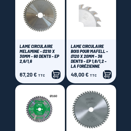
LAME CIRCULAIRE
LAME CIRCULAIRE
MELAMINE - Ø210 X
BOIS POUR MAFELL -
30MM - 60 DENTS - EP
Ø120 X 20MM - 36
2,6/1,6
DENTS - EP 1,8/1,2 -
LA FORÉZIENNE
67,20 €
48,00 €
Prix
Prix
TTC
TTC