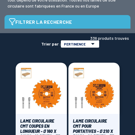
circulaire sont fabriquées en France ou en Europe
LAMES SCIES RUBAN
FILTRER LA RECHERCHE
Diamètre de lame
336 produits trouvés
Trier par :
PERTINENCE
alésage de lame
Epaisseur de rainure
1,8 mm
(4)
Epaisseur
LAME CIRCULAIRE
LAME CIRCULAIRE
CMT COUPES EN
CMT POUR
LONGUEUR - Ø 160 X
PORTATIVES - Ø 210 X
1,5 mm
(13)