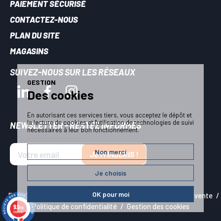
PAIEMENT SÉCURISÉ
CONTACTEZ-NOUS
PLAN DU SITE
MAGASINS
SUIVEZ-NOUS SUR LES RÉSEAUX
GESTION
Des cookies
En autorisant ces services tiers, vous acceptez le dépôt et
la lecture de cookies et l'utilisation de technologies de suivi
NEWSLETTER - RESTEZ INFORMÉS
nécessaires à leur bon fonctionnement.
Non merci
JE M'INSCRIS !
Je choisis
OK pour moi
Plan du site
Mentions légales
Conditions générales de vente
Politique de confidentialité
Gestion des cookies
9.5
/10
VOIR LES RÉSULTATS
5909 avis