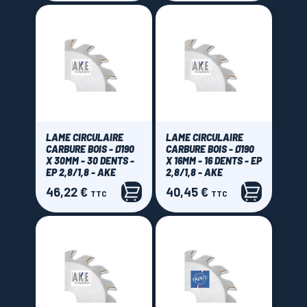
Blue Master by Celesa
(1)
Bosch
(1)
CMT Orange tools
(69)
Freud
(107)
MFLS La Forezienne
(64)
RBD Onci
(18)
Sistemi Klein
(16)
LAME CIRCULAIRE
LAME CIRCULAIRE
CARBURE BOIS - Ø190
CARBURE BOIS - Ø190
Prix
X 30MM - 30 DENTS -
X 16MM - 16 DENTS - EP
EP 2,8/1,8 - AKE
2,8/1,8 - AKE
46,22 €
40,45 €
Prix
Prix
TTC
TTC
15,00 € - 165,00 €