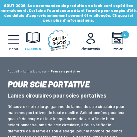
AOUT 2026 :
Les commandes de produits en stock sont expédiées
normalement. Certains fournisseurs étant fermés pour congés d'été,
des délais d'approvisionnement peuvent être allongés. Cliquez ici
pour plus d'informations.
MÈCHES, FRAISES & FORETS
0
LAMES & DISQUES
Mon compte
Panier
Menu
PRODUITS
CONSOMMABLES
Accueil
Lames & disques
Pour scie portative
POUR SCIE PORTATIVE
OUTILS À MAIN
Lames circulaires pour scies portatives
Découvrez notre large gamme de lames de scie circulaire pour
OUTILS DE TOUPIE
machines portatives de haute qualité. Sélectionnées pour leur
qualité de coupe et leur longue durée de vie. Afin de bien
sélectionner sa lame de scie circulaire, il faut vérifier le
diamètre de la lame et son alésage; pour le nombre de dents
FERS & PLAQUETTES
tout dépend de votre utilisation. Toutes nos lames de scie