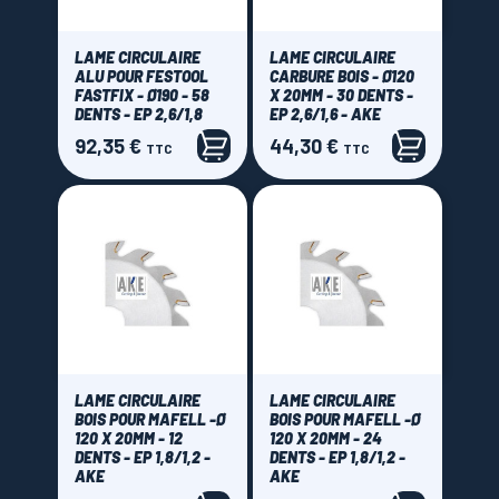
LAME CIRCULAIRE
LAME CIRCULAIRE
ALU POUR FESTOOL
CARBURE BOIS - Ø120
FASTFIX - Ø190 - 58
X 20MM - 30 DENTS -
DENTS - EP 2,6/1,8
EP 2,6/1,6 - AKE
92,35 €
44,30 €
Prix
Prix
TTC
TTC
LAME CIRCULAIRE
LAME CIRCULAIRE
BOIS POUR MAFELL -Ø
BOIS POUR MAFELL -Ø
120 X 20MM - 12
120 X 20MM - 24
DENTS - EP 1,8/1,2 -
DENTS - EP 1,8/1,2 -
AKE
AKE