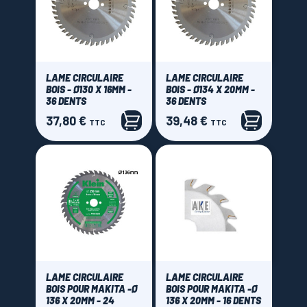
LAME CIRCULAIRE
LAME CIRCULAIRE
BOIS - Ø130 X 16MM -
BOIS - Ø134 X 20MM -
36 DENTS
36 DENTS
37,80 €
39,48 €
Prix
Prix
TTC
TTC
LAME CIRCULAIRE
LAME CIRCULAIRE
BOIS POUR MAKITA -Ø
BOIS POUR MAKITA -Ø
136 X 20MM - 24
136 X 20MM - 16 DENTS