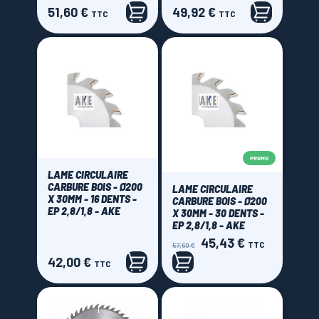
51,60 €
49,92 €
Prix
Prix
TTC
TTC
PROMO
LAME CIRCULAIRE
CARBURE BOIS - Ø200
LAME CIRCULAIRE
X 30MM - 16 DENTS -
CARBURE BOIS - Ø200
EP 2,8/1,8 - AKE
X 30MM - 30 DENTS -
EP 2,8/1,8 - AKE
45,43 €
Prix
Prix
TTC
57,60 €
de
42,00 €
Prix
TTC
base