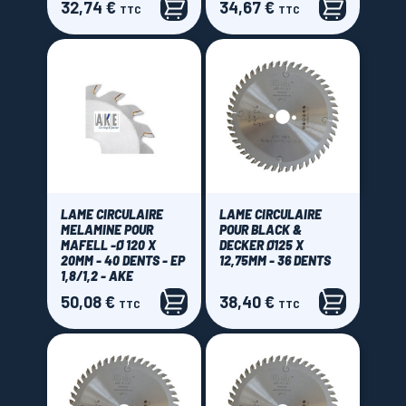
32,74 €
34,67 €
Prix
Prix
TTC
TTC
LAME CIRCULAIRE
LAME CIRCULAIRE
MELAMINE POUR
POUR BLACK &
MAFELL -Ø 120 X
DECKER Ø125 X
20MM - 40 DENTS - EP
12,75MM - 36 DENTS
1,8/1,2 - AKE
50,08 €
38,40 €
Prix
Prix
TTC
TTC