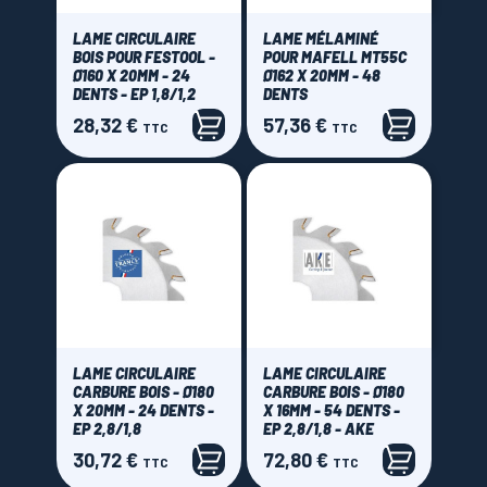
LAME CIRCULAIRE
LAME MÉLAMINÉ
BOIS POUR FESTOOL -
POUR MAFELL MT55C
Ø160 X 20MM - 24
Ø162 X 20MM - 48
DENTS - EP 1,8/1,2
DENTS
28,32 €
57,36 €
Prix
Prix
TTC
TTC
LAME CIRCULAIRE
LAME CIRCULAIRE
CARBURE BOIS - Ø180
CARBURE BOIS - Ø180
X 20MM - 24 DENTS -
X 16MM - 54 DENTS -
EP 2,8/1,8
EP 2,8/1,8 - AKE
30,72 €
72,80 €
Prix
Prix
TTC
TTC