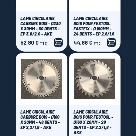
LAME CIRCULAIRE
LAME CIRCULAIRE
CARBURE BOIS - Ø230
BOIS POUR FESTOOL
X 30MM - 30 DENTS -
FASTFIX - Ø 190MM -
EP 3,0/2,0 - AKE
24 DENTS - EP 2,6/1,6
52,80 €
44,88 €
Prix
Prix
TTC
TTC
LAME CIRCULAIRE
LAME CIRCULAIRE
CARBURE BOIS - Ø160
BOIS POUR FESTOOL -
X 20MM - 48 DENTS -
Ø160 X 20MM - 28
EP 2,2/1,8 - AKE
DENTS - EP 2,2/1,8 -
AKE