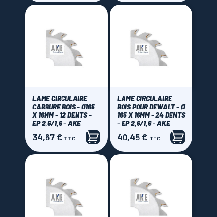
LAME CIRCULAIRE
LAME CIRCULAIRE
CARBURE BOIS - Ø165
BOIS POUR DEWALT - Ø
X 16MM - 12 DENTS -
165 X 16MM - 24 DENTS
EP 2,6/1,6 - AKE
- EP 2,6/1,6 - AKE
34,67 €
40,45 €
Prix
Prix
TTC
TTC