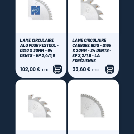
LAME CIRCULAIRE
LAME CIRCULAIRE
ALU POUR FESTOOL -
CARBURE BOIS - Ø165
Ø210 X 30MM - 64
X 20MM - 24 DENTS -
DENTS - EP 2,4/1,6
EP 2,2/1,6 - LA
FORÉZIENNE
102,00 €
33,60 €
Prix
Prix
TTC
TTC