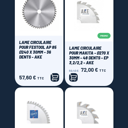
PROMO
LAME CIRCULAIRE
POUR FESTOOL AP 85
LAME CIRCULAIRE
Ø240 X 30MM - 36
POUR MAKITA - Ø270 X
DENTS - AKE
30MM - 48 DENTS - EP
3,2/2,2 - AKE
72,00 €
Prix
Prix
TTC
86,40 €
de
57,60 €
Prix
TTC
base