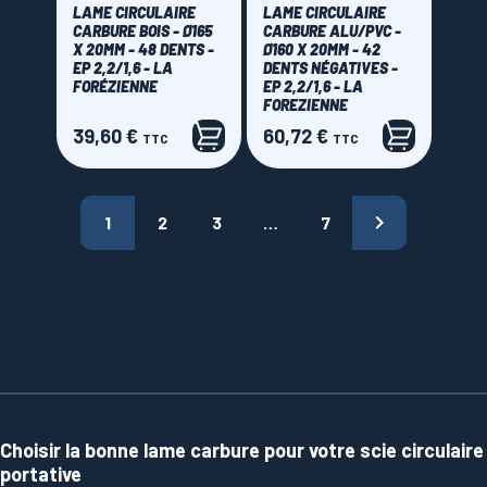
LAME CIRCULAIRE
LAME CIRCULAIRE
CARBURE BOIS - Ø165
CARBURE ALU/PVC -
X 20MM - 48 DENTS -
Ø160 X 20MM - 42
EP 2,2/1,6 - LA
DENTS NÉGATIVES -
FORÉZIENNE
EP 2,2/1,6 - LA
FOREZIENNE
39,60 €
60,72 €
Prix
Prix
TTC
TTC

1
2
3
…
7
Choisir la bonne lame carbure pour votre scie circulaire
portative