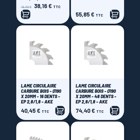
38,16 €
Prix
Prix
TTC
48,00 €
de
55,85 €
Prix
TTC
base
LAME CIRCULAIRE
LAME CIRCULAIRE
CARBURE BOIS - Ø190
CARBURE BOIS - Ø190
X 20MM - 16 DENTS -
X 20MM - 48 DENTS -
EP 2,8/1,8 - AKE
EP 2,8/1,8 - AKE
40,45 €
74,40 €
Prix
Prix
TTC
TTC