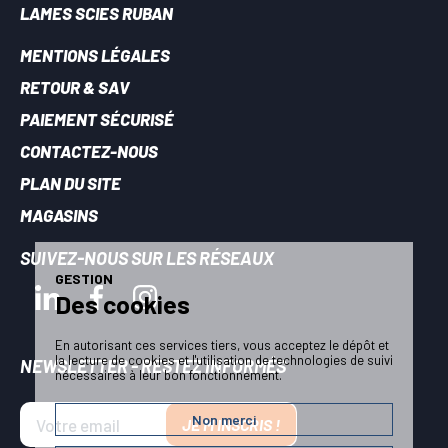
LAMES SCIES RUBAN
MENTIONS LÉGALES
RETOUR & SAV
PAIEMENT SÉCURISÉ
CONTACTEZ-NOUS
PLAN DU SITE
MAGASINS
SUIVEZ-NOUS SUR LES RÉSEAUX
GESTION
Des cookies
En autorisant ces services tiers, vous acceptez le dépôt et
la lecture de cookies et l'utilisation de technologies de suivi
NEWSLETTER - RESTEZ INFORMÉS
nécessaires à leur bon fonctionnement.
Non merci
JE M'INSCRIS !