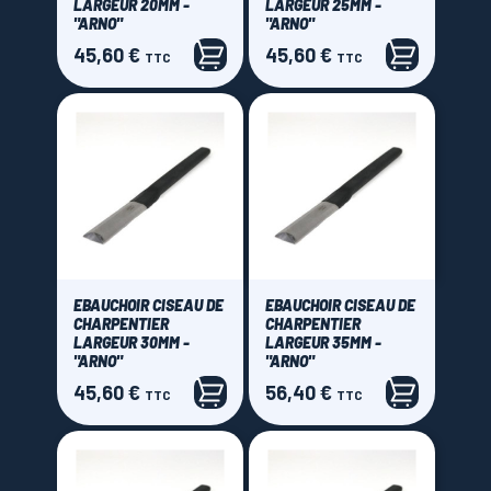
LARGEUR 20MM -
LARGEUR 25MM -
"ARNO"
"ARNO"
Prix
45,60 €
45,60 €
Prix
Prix
TTC
TTC
15,00 € - 75,00 €
EBAUCHOIR CISEAU DE
EBAUCHOIR CISEAU DE
CHARPENTIER
CHARPENTIER
LARGEUR 30MM -
LARGEUR 35MM -
"ARNO"
"ARNO"
45,60 €
56,40 €
Prix
Prix
TTC
TTC