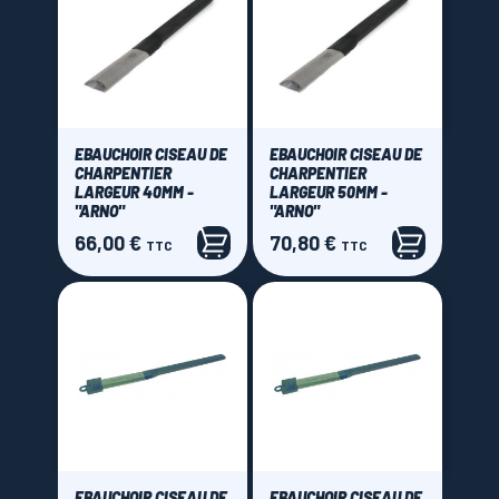
EBAUCHOIR CISEAU DE
EBAUCHOIR CISEAU DE
CHARPENTIER
CHARPENTIER
LARGEUR 40MM -
LARGEUR 50MM -
"ARNO"
"ARNO"
66,00 €
70,80 €
Prix
Prix
TTC
TTC
EBAUCHOIR CISEAU DE
EBAUCHOIR CISEAU DE