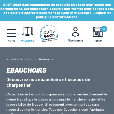
AOUT 2026 :
Les commandes de produits en stock sont expédiées
normalement. Certains fournisseurs étant fermés pour congés d'été,
des délais d'approvisionnement peuvent être allongés. Cliquez ici
pour plus d'informations.
MÈCHES, FRAISES & FORETS
0
LAMES & DISQUES
Mon compte
Panier
Menu
PRODUITS
CONSOMMABLES
Accueil
Outils à main
Ebauchoirs
EBAUCHOIRS
OUTILS À MAIN
Découvrez nos ébauchoirs et ciseaux de
charpentier
OUTILS DE TOUPIE
L'ébauchoir est un outil indispensable du charpentier. Il permet le
même travail que le ciseau à bois mais le manche en acier offre
la possibilité de frapper directement avec un marteau sans
risque d'abimer le manche. Tous nos ébauchoirs sont fabriqués
FERS & PLAQUETTES