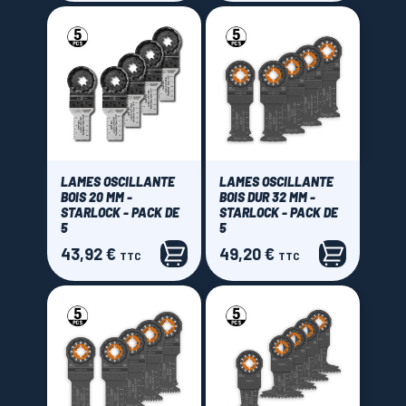
LAMES OSCILLANTE
LAMES OSCILLANTE
BOIS 20 MM -
BOIS DUR 32 MM -
STARLOCK - PACK DE
STARLOCK - PACK DE
5
5
43,92 €
49,20 €
Prix
Prix
TTC
TTC