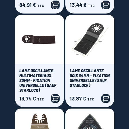
84,91 €
13,44 €
Prix
Prix
TTC
TTC
LAME OSCILLANTE
LAME OSCILLANTE
MULTIMATERIAUX
BOIS 34MM - FIXATION
20MM - FIXATION
UNIVERSELLE (SAUF
UNIVERSELLE (SAUF
STARLOCK)
STARLOCK)
13,74 €
13,87 €
Prix
Prix
TTC
TTC