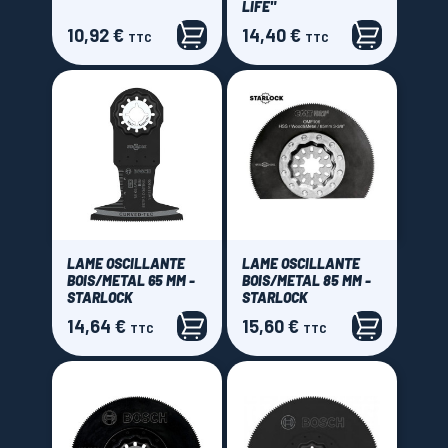
LIFE"
10,92 €
14,40 €
Prix
Prix
TTC
TTC
LAME OSCILLANTE
LAME OSCILLANTE
BOIS/METAL 65 MM -
BOIS/METAL 85 MM -
STARLOCK
STARLOCK
14,64 €
15,60 €
Prix
Prix
TTC
TTC