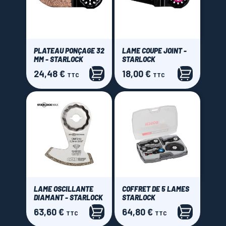
PLATEAU PONÇAGE 32
LAME COUPE JOINT -
MM - STARLOCK
STARLOCK
24,48 €
18,00 €
Prix
Prix
TTC
TTC
LAME OSCILLANTE
COFFRET DE 5 LAMES
DIAMANT - STARLOCK
STARLOCK
63,60 €
64,80 €
Prix
Prix
TTC
TTC