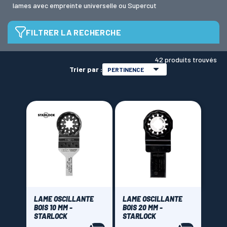
lames avec empreinte universelle ou Supercut
LAMES SCIES RUBAN
FILTRER LA RECHERCHE
Empreinte
42 produits trouvés
Trier par :
PERTINENCE
Universelle (non compatible starlock)
(5)
Starlock
(33)
Supercut
(3)
Gamme
PONCAGE
(10)
Lames MULTIMATERIAUX
(8)
Lames BOIS
(18)
Lames CONSTRUCTION
(5)
LAME OSCILLANTE
LAME OSCILLANTE
BOIS 10 MM -
BOIS 20 MM -
STARLOCK
STARLOCK
Largeur