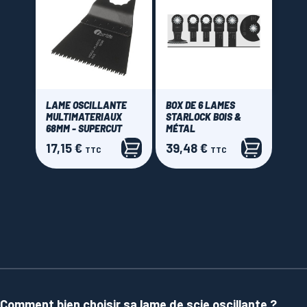
LAME OSCILLANTE
BOX DE 6 LAMES
MULTIMATERIAUX
STARLOCK BOIS &
68MM - SUPERCUT
MÉTAL
17,15 €
39,48 €
Prix
Prix
TTC
TTC
Comment bien choisir sa lame de scie oscillante ?