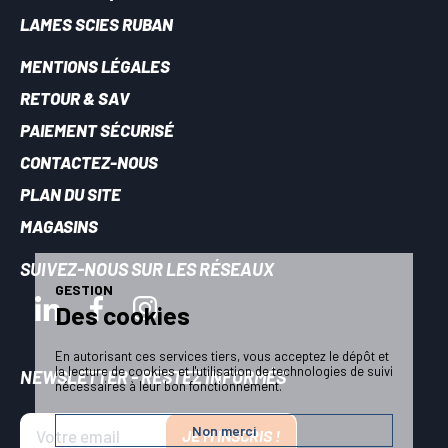
LAMES SCIES RUBAN
MENTIONS LÉGALES
RETOUR & SAV
PAIEMENT SÉCURISÉ
CONTACTEZ-NOUS
PLAN DU SITE
MAGASINS
SUIVEZ-NOUS SUR LES RÉSEAUX
GESTION
Des cookies
En autorisant ces services tiers, vous acceptez le dépôt et
la lecture de cookies et l'utilisation de technologies de suivi
NEWSLETTER - RESTEZ INFORMÉS
nécessaires à leur bon fonctionnement.
Non merci
JE M'INSCRIS !