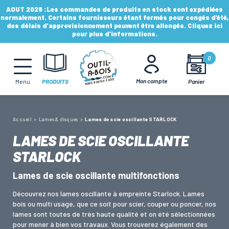
AOUT 2026 :
Les commandes de produits en stock sont expédiées
normalement. Certains fournisseurs étant fermés pour congés d'été,
des délais d'approvisionnement peuvent être allongés. Cliquez ici
pour plus d'informations.
MÈCHES, FRAISES & FORETS
0
LAMES & DISQUES
Mon compte
Panier
Menu
PRODUITS
CONSOMMABLES
Accueil
Lames & disques
Lames de scie oscillante STARLOCK
LAMES DE SCIE OSCILLANTE
OUTILS À MAIN
STARLOCK
Lames de scie oscillante multifonctions
OUTILS DE TOUPIE
Découvrez nos lames oscillante à empreinte Starlock. Lames
bois ou multi usage, que ce soit pour scier, couper ou poncer, nos
lames sont toutes de très haute qualité et on été sélectionnées
FERS & PLAQUETTES
pour mener à bien vos travaux. Vous trouverez également des