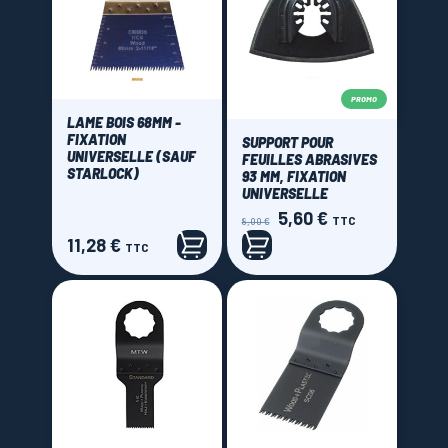
PROMO
LAME BOIS 68MM -
FIXATION
SUPPORT POUR
UNIVERSELLE (SAUF
FEUILLES ABRASIVES
STARLOCK)
93 MM, FIXATION
UNIVERSELLE
5,60 €
Prix
Prix
TTC
8,00 €
de
11,28 €
Prix
TTC
base