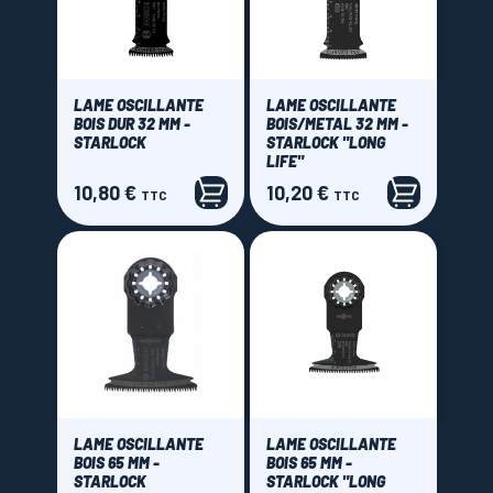
CMT Orange tools
(18)
Prix
LAME OSCILLANTE
LAME OSCILLANTE
0,00 € - 90,00 €
BOIS DUR 32 MM -
BOIS/METAL 32 MM -
STARLOCK
STARLOCK "LONG
LIFE"
10,80 €
10,20 €
Prix
Prix
TTC
TTC
LAME OSCILLANTE
LAME OSCILLANTE
BOIS 65 MM -
BOIS 65 MM -
STARLOCK
STARLOCK "LONG