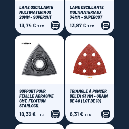
LAME OSCILLANTE
LAME OSCILLANTE
MULTIMATERIAUX
MULTIMATERIAUX
20MM - SUPERCUT
34MM - SUPERCUT
13,74 €
13,87 €
Prix
Prix
TTC
TTC
SUPPORT POUR
TRIANGLE À PONCER
FEUILLE ABRASIVE
DELTA 93 MM - GRAIN
CMT, FIXATION
DE 40 (LOT DE 10)
STARLOCK.
10,32 €
6,31 €
Prix
Prix
TTC
TTC