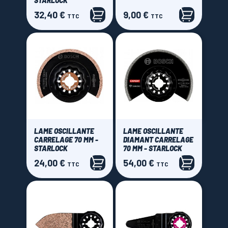
STARLOCK
32,40 €
9,00 €
Prix
Prix
TTC
TTC
LAME OSCILLANTE
LAME OSCILLANTE
CARRELAGE 70 MM -
DIAMANT CARRELAGE
STARLOCK
70 MM - STARLOCK
24,00 €
54,00 €
Prix
Prix
TTC
TTC