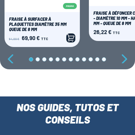
PROMO
FRAISE À DÉFONCER 
- DIAMÈTRE 10 MM - 
FRAISE À SURFACER À
MM - QUEUE DE 8 MM
PLAQUETTES DIAMÈTRE 35 MM
QUEUE DE 8 MM
26,22 €
Prix
TTC
69,90 €
Prix
Prix
TTC
84,00 €
de
base
CONSEIL PRODUIT
CONSEIL PRODUIT
C'EST QUOI UNE
COMMENT
NOS GUIDES, TUTOS ET
PLANE DE
ENTRETE
CHARRON ?
SCIE À R
CONSEILS