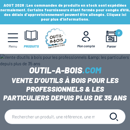
AOUT 2026 :
Les commandes de produits en stock sont expédiées
normalement. Certains fournisseurs étant fermés pour congés d'été,
des délais d'approvisionnement peuvent être allongés. Cliquez ici
pour plus d'informations.
MÈCHES, FRAISES & FORETS
0
LAMES & DISQUES
Mon compte
Panier
Menu
PRODUITS
CONSOMMABLES
OUTIL-A-BOIS
.COM
VENTE D’OUTILS À BOIS POUR LES
OUTILS À MAIN
PROFESSIONNELS & LES
PARTICULIERS DEPUIS PLUS DE 35 ANS
OUTILS DE TOUPIE
FERS & PLAQUETTES