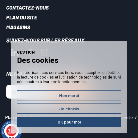
CONTACTEZ-NOUS
PLAN DU SITE
MAGASINS
SUIVEZ-NOUS SUR LES RÉSEAUX
GESTION
Des cookies
En autorisant ces services tiers, vous acceptez le dépôt et
NEWSLETTER - RESTEZ INFORMÉS
la lecture de cookies et l'utilisation de technologies de suivi
nécessaires à leur bon fonctionnement.
JE M'INSCRIS !
Non merci
Je choisis
Plan du site
Mentions légales
Conditions générales de vente
OK pour moi
Politique de confidentialité
Gestion des cookies
9.5
/10
5909 avis