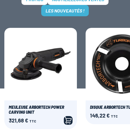
LES NOUVEAUTÉS !
MEULEUSE ARBORTECH POWER
DISQUE ARBORTECH T
CARVING UNIT
146,22 €
Prix
TTC
321,68 €
Prix
TTC