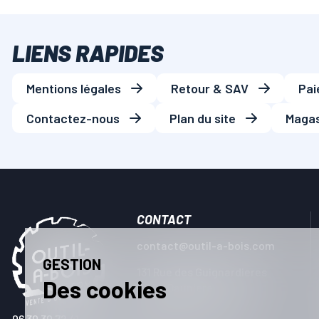
LIENS RAPIDES
Mentions légales
Retour & SAV
Pai
Contactez-nous
Plan du site
Magas
CONTACT
contact@outil-a-bois.com
GESTION
131 Rue des Guignardieres
Des cookies
ZA La Dauniere
85600 MONTAIGU VENDEE
06 30 30 72 41