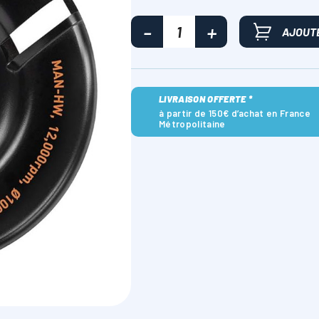
AJOUTE
LIVRAISON OFFERTE *
à partir de 150€ d’achat en France
Métropolitaine