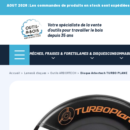
AOUT 2026 :
Les commandes de produits en stock sont expédiées n
Votre spécialiste de la vente
d’outils pour travailler le bois
depuis 35 ans
MÈCHES, FRAISES & FORETS
LAMES & DISQUES
CONSOMMAB
Accueil
Lames & disques
Outils ARBORTECH
Disque Arbortech TURBO PLANE