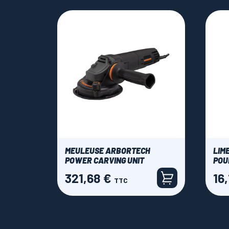
MEULEUSE ARBORTECH
LIM
POWER CARVING UNIT
POU
321,68 €
16
Prix
Prix
TTC