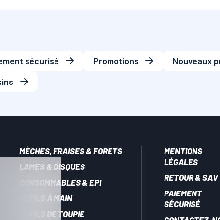
ement sécurisé
Promotions
Nouveaux p
ins
MÈCHES, FRAISES & FORETS
MENTIONS
LÉGALES
LAMES & DISQUES
RETOUR & SAV
CONSOMMABLES & EPI
PAIEMENT
OUTILS À MAIN
SÉCURISÉ
OUTILS DE TOUPIE
CONTACTEZ-N