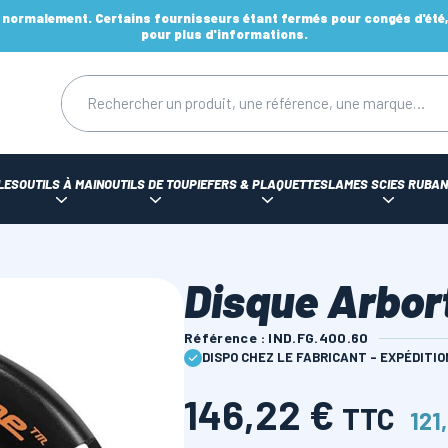
ormalement. Certains fournisseurs étant fermés pour congés d'été, d
pour plus d'informations.
LES
OUTILS À MAIN
OUTILS DE TOUPIE
FERS & PLAQUETTES
LAMES SCIES RUBAN
Disque Arbo
Référence : IND.FG.400.60
DISPO CHEZ LE FABRICANT - EXPÉDITI
146,22 €
TTC
121