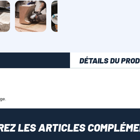

DÉTAILS DU PROD
age.
REZ LES ARTICLES COMPLÉME