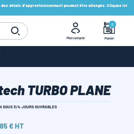
es délais d'approvisionnement peuvent être allongés. Cliquez ici
0
Mon compte
Panier
rtech TURBO PLANE
ON SOUS 3/4 JOURS OUVRABLES
,85 € HT