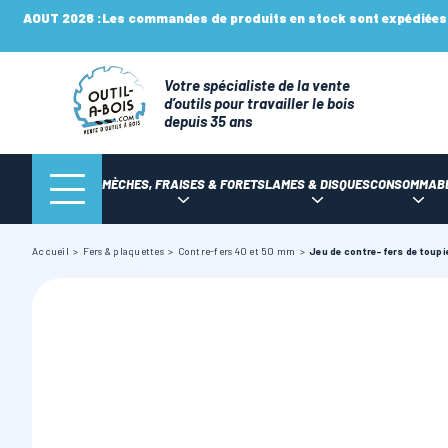
AOUT 2026 :
Les commandes de produits en stock sont expédiées n
Votre spécialiste de la vente
d’outils pour travailler le bois
depuis 35 ans
MÈCHES, FRAISES & FORETS
LAMES & DISQUES
CONSOMMAB
Accueil
Fers & plaquettes
Contre-fers 40 et 50 mm
Jeu de contre-fers de toup