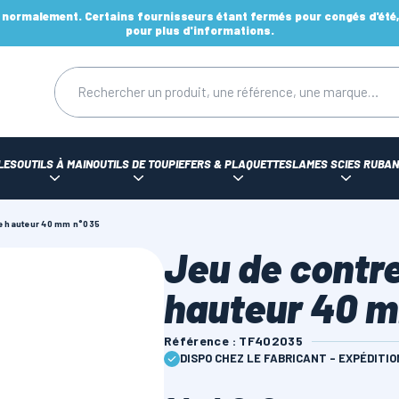
ormalement. Certains fournisseurs étant fermés pour congés d'été, d
pour plus d'informations.
LES
OUTILS À MAIN
OUTILS DE TOUPIE
FERS & PLAQUETTES
LAMES SCIES RUBAN
ie hauteur 40 mm n°035
Jeu de contre
hauteur 40 
Référence : TF402035
DISPO CHEZ LE FABRICANT - EXPÉDITI