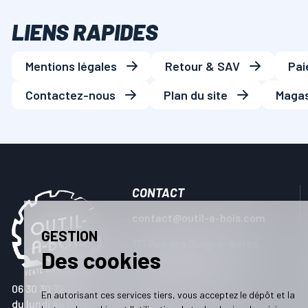
LIENS RAPIDES
Mentions légales
Retour & SAV
Pai
Contactez-nous
Plan du site
Magas
CONTACT
contact@outil-a-bois.com
GESTION
131 Rue des Guignardieres
Des cookies
ZA La Dauniere
85600 MONTAIGU VENDEE
06 30 30 72 41
En autorisant ces services tiers, vous acceptez le dépôt et la
du lundi au jeudi : 9h00 à 12h00 / 14h00 à 17h00