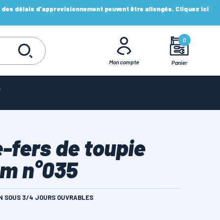
es délais d'approvisionnement peuvent être allongés. Cliquez ici
0
Mon compte
Panier
-fers de toupie
mm n°035
ON SOUS 3/4 JOURS OUVRABLES