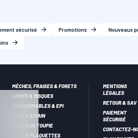
ement sécurisé
Promotions
Nouveaux p
ins
MÈCHES, FRAISES & FORETS
MENTIONS
LÉGALES
LAMES & DISQUES
RETOUR & SAV
CONSOMMABLES & EPI
PAIEMENT
OUTILS À MAIN
SÉCURISÉ
OUTILS DE TOUPIE
CONTACTEZ-N
FERS & PLAQUETTES