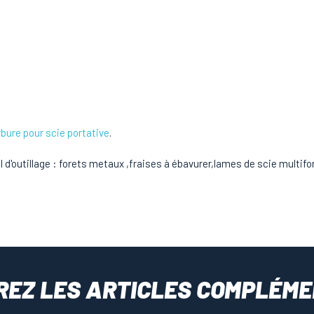
rbure pour scie portative
.
outillage : forets metaux ,fraises à ébavurer,lames de scie multifo
REZ LES ARTICLES COMPLÉME