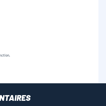
nction,
NTAIRES