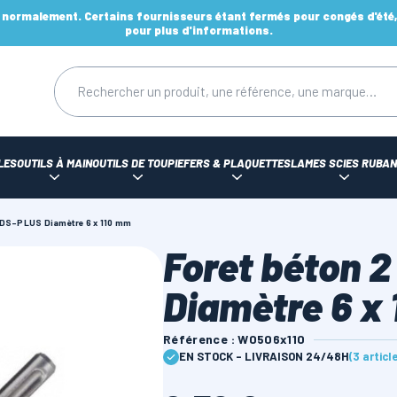
ormalement. Certains fournisseurs étant fermés pour congés d'été, d
pour plus d'informations.
LES
OUTILS À MAIN
OUTILS DE TOUPIE
FERS & PLAQUETTES
LAMES SCIES RUBAN
 SDS-PLUS Diamètre 6 x 110 mm
Foret béton 2
Diamètre 6 x
Référence : W0506x110
EN STOCK - LIVRAISON 24/48H
(3 articl