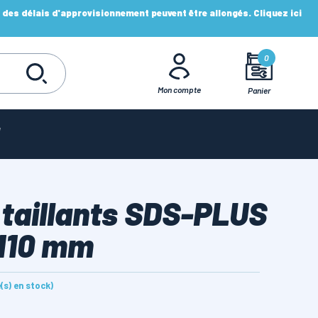
es délais d'approvisionnement peuvent être allongés. Cliquez ici
0
Mon compte
Panier
 taillants SDS-PLUS
 110 mm
e(s) en stock)