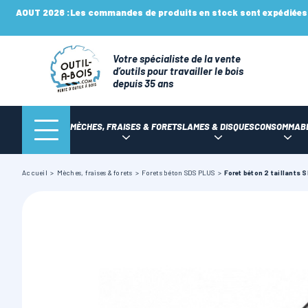
AOUT 2026 :
Les commandes de produits en stock sont expédiées n
Votre spécialiste de la vente
d’outils pour travailler le bois
depuis 35 ans
MÈCHES, FRAISES & FORETS
LAMES & DISQUES
CONSOMMAB
Accueil
Mèches, fraises & forets
Forets béton SDS PLUS
Foret béton 2 taillants