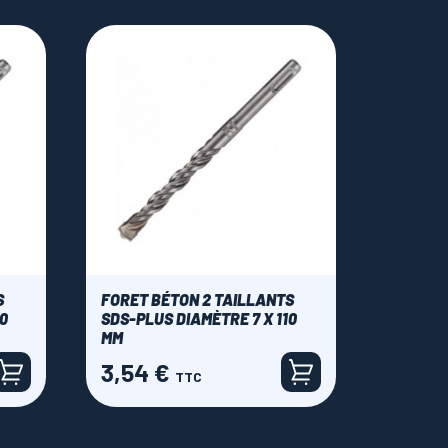
S
FORET BÉTON 2 TAILLANTS
10
SDS-PLUS DIAMÈTRE 7 X 110
MM
3,54 €
Prix
TTC