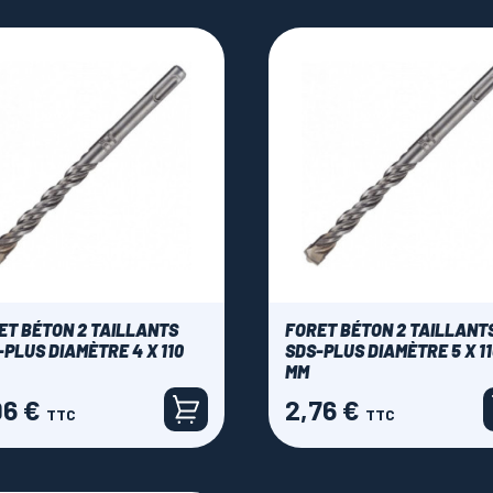
ET BÉTON 2 TAILLANTS
FORET BÉTON 2 TAILLANT
-PLUS DIAMÈTRE 4 X 110
SDS-PLUS DIAMÈTRE 5 X 1
MM
96 €
2,76 €
Prix
TTC
TTC