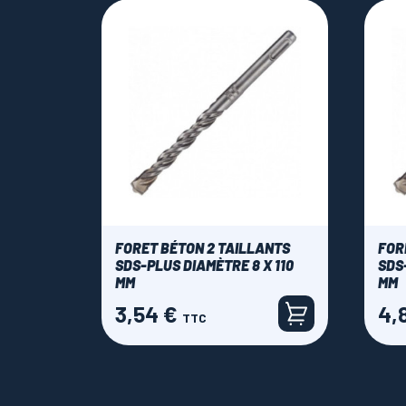
FORET BÉTON 2 TAILLANTS
FOR
SDS-PLUS DIAMÈTRE 8 X 110
SDS
MM
MM
3,54 €
4,
Prix
Prix
TTC