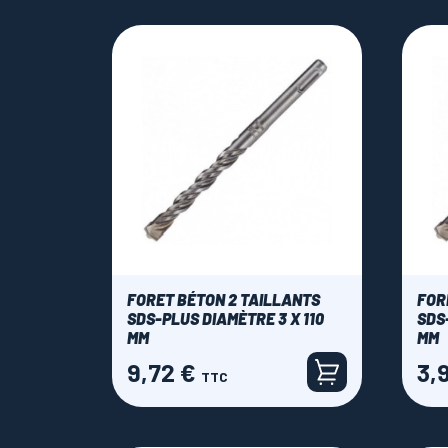
FORET BÉTON 2 TAILLANTS
FOR
SDS-PLUS DIAMÈTRE 3 X 110
SDS
MM
MM
9,72 €
3,
Prix
Prix
TTC