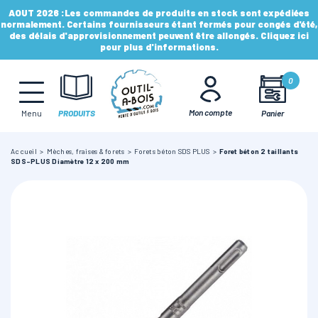
AOUT 2026 :
Les commandes de produits en stock sont expédiées
normalement. Certains fournisseurs étant fermés pour congés d'été,
des délais d'approvisionnement peuvent être allongés. Cliquez ici
pour plus d'informations.
MÈCHES, FRAISES & FORETS
0
LAMES & DISQUES
Mon compte
Panier
Menu
PRODUITS
Accueil
Mèches, fraises & forets
Forets béton SDS PLUS
Foret béton 2 taillants
CONSOMMABLES
SDS-PLUS Diamètre 12 x 200 mm
OUTILS À MAIN
OUTILS DE TOUPIE
FERS & PLAQUETTES