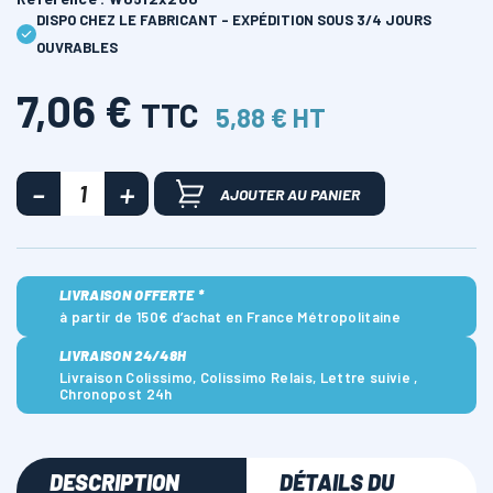
DISPO CHEZ LE FABRICANT - EXPÉDITION SOUS 3/4 JOURS
OUVRABLES
7,06 €
TTC
5,88 € HT
AJOUTER AU PANIER
LIVRAISON OFFERTE *
à partir de 150€ d’achat en France Métropolitaine
LIVRAISON 24/48H
Livraison Colissimo, Colissimo Relais, Lettre suivie ,
Chronopost 24h
DESCRIPTION
DÉTAILS DU