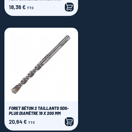
18,36 €
Prix
TTC
FORET BÉTON 2 TAILLANTS SDS-
PLUS DIAMÈTRE 19 X 200 MM
20,64 €
Prix
TTC