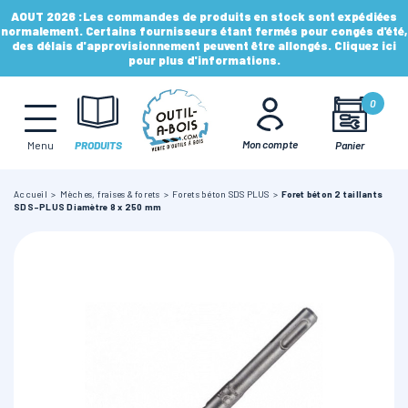
AOUT 2026 :
Les commandes de produits en stock sont expédiées
normalement. Certains fournisseurs étant fermés pour congés d'été,
des délais d'approvisionnement peuvent être allongés. Cliquez ici
pour plus d'informations.
MÈCHES, FRAISES & FORETS
0
LAMES & DISQUES
Mon compte
Panier
Menu
PRODUITS
Accueil
Mèches, fraises & forets
Forets béton SDS PLUS
Foret béton 2 taillants
CONSOMMABLES
SDS-PLUS Diamètre 8 x 250 mm
OUTILS À MAIN
OUTILS DE TOUPIE
FERS & PLAQUETTES