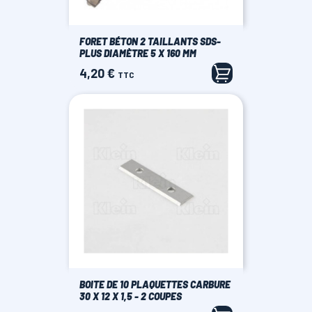
FORET BÉTON 2 TAILLANTS SDS-
PLUS DIAMÈTRE 5 X 160 MM
4,20 €
Prix
TTC
BOITE DE 10 PLAQUETTES CARBURE
30 X 12 X 1,5 - 2 COUPES