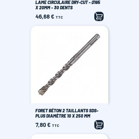
LAME CIRCULAIRE DRY-CUT - Ø165
X 20MM - 30 DENTS
46,68 €
Prix
TTC
FORET BÉTON 2 TAILLANTS SDS-
PLUS DIAMÈTRE 10 X 250 MM
7,80 €
Prix
TTC