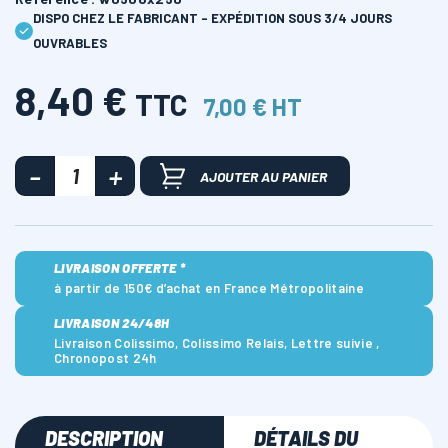
DISPO CHEZ LE FABRICANT - EXPÉDITION SOUS 3/4 JOURS
OUVRABLES
8,40 €
TTC
7,00 € HT
AJOUTER AU PANIER
LIVRAISON OFFERTE *
à partir de 150€ d’achat en France Métropolitaine
LIVRAISON 24/48H
Livraison Colissimo, Colissimo Relais, Lettre suivie ,
Chronopost 24h
DESCRIPTION
DÉTAILS DU