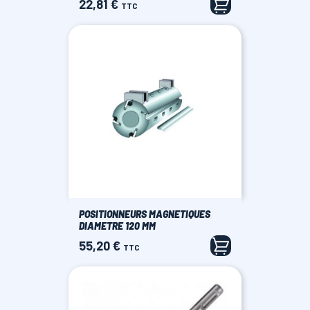
22,81 €
Prix
TTC
POSITIONNEURS MAGNETIQUES
DIAMETRE 120 MM
55,20 €
Prix
TTC