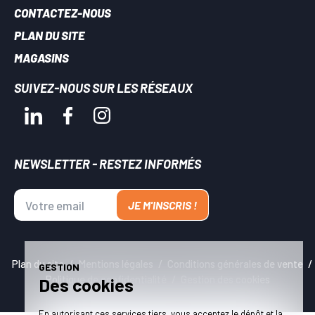
CONTACTEZ-NOUS
PLAN DU SITE
MAGASINS
SUIVEZ-NOUS SUR LES RÉSEAUX
NEWSLETTER - RESTEZ INFORMÉS
JE M'INSCRIS !
Plan du site
Mentions légales
Conditions générales de vente
GESTION
Politique de confidentialité
Gestion des cookies
Des cookies
En autorisant ces services tiers, vous acceptez le dépôt et la