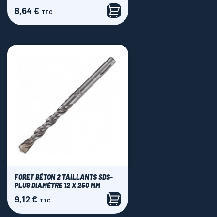
8,64 €
Prix
TTC
FORET BÉTON 2 TAILLANTS SDS-
PLUS DIAMÈTRE 12 X 250 MM
9,12 €
Prix
TTC