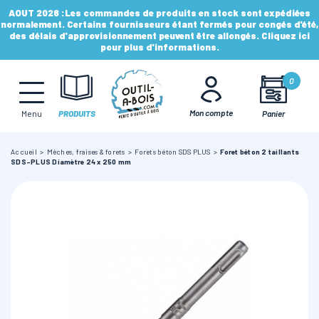
AOUT 2026 :
Les commandes de produits en stock sont expédiées
normalement. Certains fournisseurs étant fermés pour congés d'été,
des délais d'approvisionnement peuvent être allongés. Cliquez ici
pour plus d'informations.
MÈCHES, FRAISES & FORETS
0
LAMES & DISQUES
Mon compte
Panier
Menu
PRODUITS
Accueil
Mèches, fraises & forets
Forets béton SDS PLUS
Foret béton 2 taillants
CONSOMMABLES
SDS-PLUS Diamètre 24 x 250 mm
OUTILS À MAIN
OUTILS DE TOUPIE
FERS & PLAQUETTES