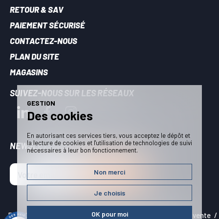
RETOUR & SAV
PAIEMENT SÉCURISÉ
CONTACTEZ-NOUS
PLAN DU SITE
MAGASINS
SUIVEZ-NOUS SUR LES RÉSEAUX
GESTION
Des cookies
En autorisant ces services tiers, vous acceptez le dépôt et
la lecture de cookies et l'utilisation de technologies de suivi
NEWSLETTER - RESTEZ INFORMÉS
nécessaires à leur bon fonctionnement.
Non merci
JE M'INSCRIS !
Je choisis
OK pour moi
Plan du site
Mentions légales
Conditions générales de vente