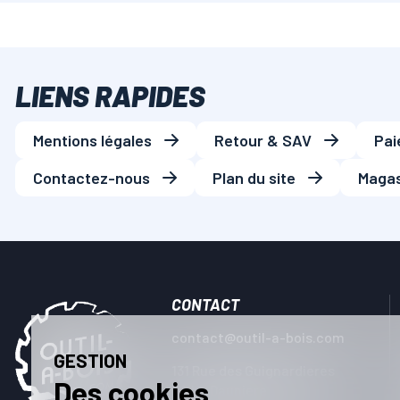
LIENS RAPIDES
Mentions légales
Retour & SAV
Pai
Contactez-nous
Plan du site
Magas
CONTACT
contact@outil-a-bois.com
GESTION
131 Rue des Guignardieres
Des cookies
ZA La Dauniere