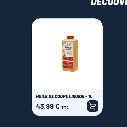
DÉCOUV
HUILE DE COUPE LIQUIDE - 1L
43,99 €
Prix
TTC