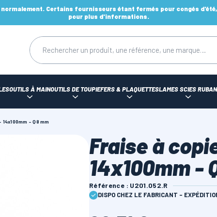
ormalement. Certains fournisseurs étant fermés pour congés d'été, d
pour plus d'informations.
LES
OUTILS À MAIN
OUTILS DE TOUPIE
FERS & PLAQUETTES
LAMES SCIES RUBAN
 - 14x100mm - Q8 mm
Fraise à copi
14x100mm - 
Référence : U201.052.R
DISPO CHEZ LE FABRICANT - EXPÉDITI