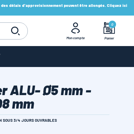
es délais d'approvisionnement peuvent être allongés. Cliquez ici
0
Mon compte
Panier
er ALU- Ø5 mm -
Q8 mm
ON SOUS 3/4 JOURS OUVRABLES