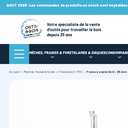
AOUT 2026 :
Les commandes de produits en stock sont expédiées n
Votre spécialiste de la vente
d’outils pour travailler le bois
depuis 35 ans
MÈCHES, FRAISES & FORETS
LAMES & DISQUES
CONSOMMAB
Accueil
Mèches, fraises & forets
Fraises ALU / PVC
Fraise à copier ALU- Ø5 mm