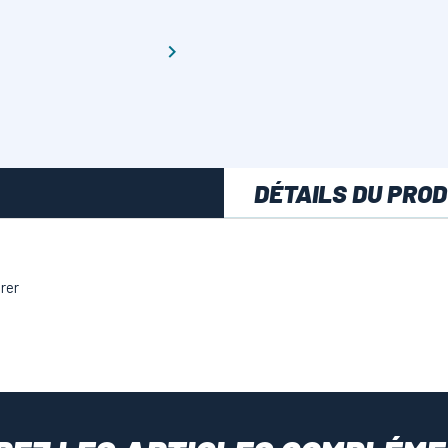

DÉTAILS DU PROD
brer