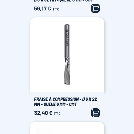
56,17 €
Prix
TTC
FRAISE À COMPRESSION - Ø 6 X 22
MM - QUEUE 6 MM - CMT
32,40 €
Prix
TTC