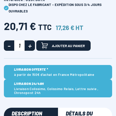
DISPO CHEZ LE FABRICANT - EXPÉDITION SOUS 3/4 JOURS
OUVRABLES
20,71 €
TTC
17,26 € HT
AJOUTER AU PANIER
LIVRAISON OFFERTE *
à partir de 150€ d’achat en France Métropolitaine
LIVRAISON 24/48H
Livraison Colissimo, Colissimo Relais, Lettre suivie ,
Chronopost 24h
DESCRIPTION
DÉTAILS DU