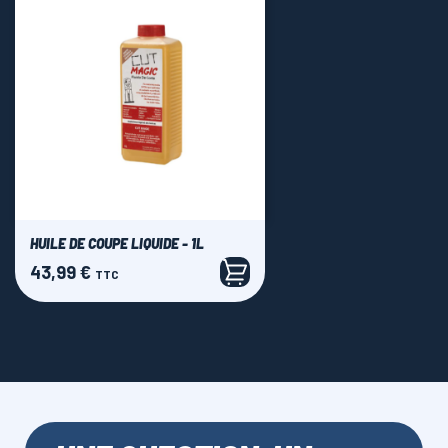
HUILE DE COUPE LIQUIDE - 1L
43,99 €
Prix
TTC