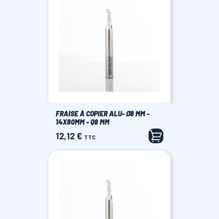
FRAISE À COPIER ALU- Ø8 MM -
14X80MM - Q8 MM
12,12 €
Prix
TTC