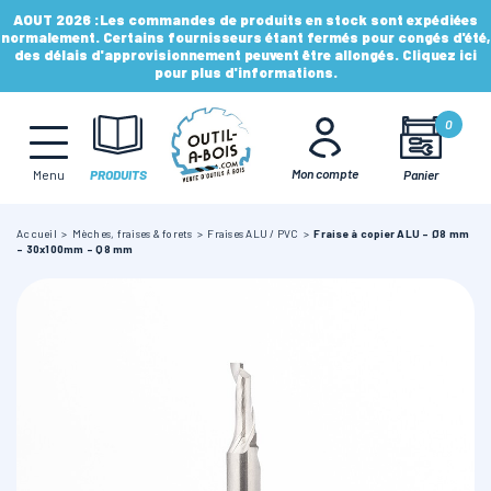
AOUT 2026 :
Les commandes de produits en stock sont expédiées
normalement. Certains fournisseurs étant fermés pour congés d'été,
des délais d'approvisionnement peuvent être allongés. Cliquez ici
pour plus d'informations.
MÈCHES, FRAISES & FORETS
0
LAMES & DISQUES
Mon compte
Panier
Menu
PRODUITS
Accueil
Mèches, fraises & forets
Fraises ALU / PVC
Fraise à copier ALU - Ø8 mm
CONSOMMABLES
- 30x100mm - Q8 mm
OUTILS À MAIN
OUTILS DE TOUPIE
FERS & PLAQUETTES