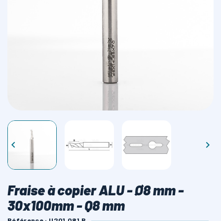
LAMES SCIES RUBAN


Fraise à copier ALU - Ø8 mm -
30x100mm - Q8 mm
Référence : U201.081.R