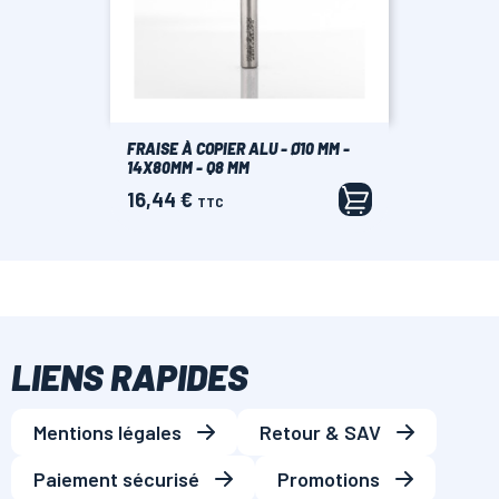
FRAISE À COPIER ALU - Ø10 MM -
14X80MM - Q8 MM
16,44 €
Prix
TTC
LIENS RAPIDES
Mentions légales
Retour & SAV
Paiement sécurisé
Promotions