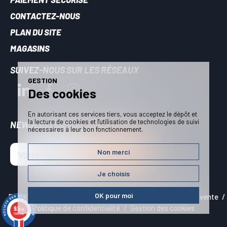
CONTACTEZ-NOUS
PLAN DU SITE
MAGASINS
SUIVEZ-NOUS SUR LES RÉSEAUX
GESTION
Des cookies
En autorisant ces services tiers, vous acceptez le dépôt et
la lecture de cookies et l'utilisation de technologies de suivi
NEWSLETTER - RESTEZ INFORMÉS
nécessaires à leur bon fonctionnement.
Non merci
JE M'INSCRIS !
Je choisis
OK pour moi
Plan du site
Mentions légales
Conditions générales de vente
Politique de confidentialité
Gestion des cookies
9.5
/10
5909 avis