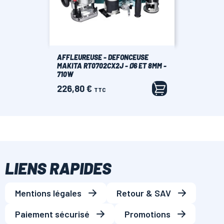
AFFLEUREUSE - DEFONCEUSE
MAKITA RT0702CX2J - Ø6 ET 8MM -
710W
226,80 €
Prix
TTC
LIENS RAPIDES
Mentions légales
Retour & SAV
Paiement sécurisé
Promotions