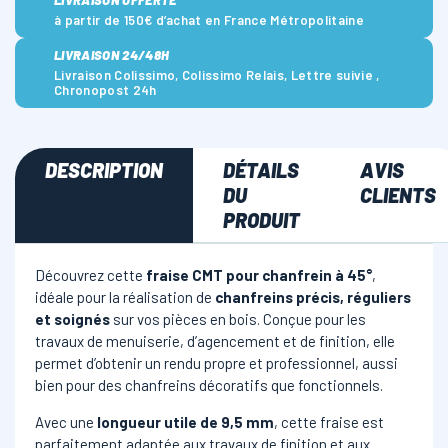
LIVRAISON OFFERTE *
à partir de 150€ d’achat en France Métropolitaine
LIVRAISON 24/48H
Livraison Colissimo, Colissimo Relais, Lettre suivie ,
Chronopost 24h
DESCRIPTION
DÉTAILS
AVIS
DU
CLIENTS
PRODUIT
Découvrez cette
fraise CMT pour chanfrein à 45°
,
idéale pour la réalisation de
chanfreins précis, réguliers
et soignés
sur vos pièces en bois. Conçue pour les
travaux de menuiserie, d’agencement et de finition, elle
permet d’obtenir un rendu propre et professionnel, aussi
bien pour des chanfreins décoratifs que fonctionnels.
Avec une
longueur utile de 9,5 mm
, cette fraise est
parfaitement adaptée aux travaux de finition et aux