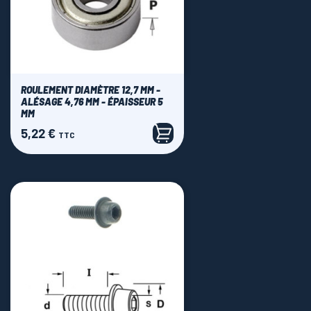
ROULEMENT DIAMÈTRE 12,7 MM -
ALÉSAGE 4,76 MM - ÉPAISSEUR 5
MM
5,22 €
Prix
TTC