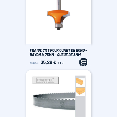
FRAISE CMT POUR QUART DE ROND -
RAYON 4,75MM - QUEUE DE 8MM
35,28 €
Prix
Prix
TTC
47,04 €
de
base