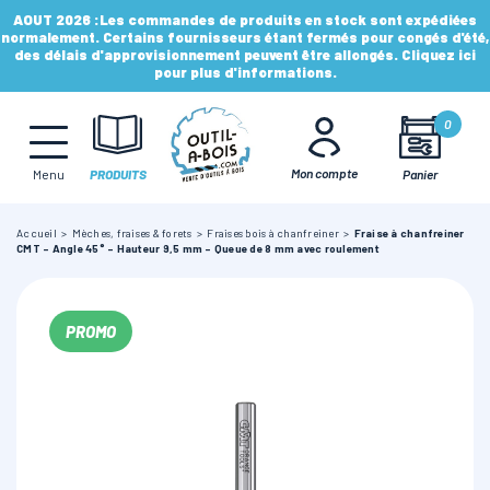
AOUT 2026 :
Les commandes de produits en stock sont expédiées
normalement. Certains fournisseurs étant fermés pour congés d'été,
des délais d'approvisionnement peuvent être allongés. Cliquez ici
pour plus d'informations.
MÈCHES, FRAISES & FORETS
0
LAMES & DISQUES
Mon compte
Panier
Menu
PRODUITS
Accueil
Mèches, fraises & forets
Fraises bois à chanfreiner
Fraise à chanfreiner
CONSOMMABLES
CMT - Angle 45° - Hauteur 9,5 mm - Queue de 8 mm avec roulement
OUTILS À MAIN
PROMO
OUTILS DE TOUPIE
FERS & PLAQUETTES