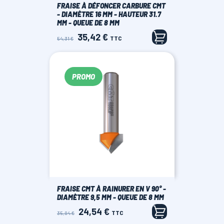
FRAISE À DÉFONCER CARBURE CMT
- DIAMÈTRE 16 MM - HAUTEUR 31.7
MM - QUEUE DE 8 MM
35,42 €
Prix
Prix
TTC
54,31 €
de
base
PROMO
FRAISE CMT À RAINURER EN V 90° -
DIAMÈTRE 9,5 MM - QUEUE DE 8 MM
24,54 €
Prix
Prix
TTC
35,04 €
de