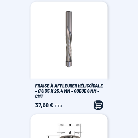
base
FRAISE À AFFLEURER HÉLICOÏDALE
- Ø 6.35 X 25.4 MM - QUEUE 6 MM -
CMT
37,68 €
Prix
TTC