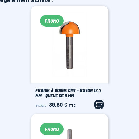
PROMO
FRAISE À GORGE CMT - RAYON 12.7
MM - QUEUE DE 8 MM
39,60 €
Prix
Prix
TTC
55,32 €
de
base
PROMO