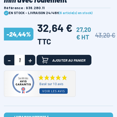
Référence : 936.280.11
EN STOCK - LIVRAISON 24/48H
(6 article(s) en stock)
32,64 €
27,20
-24,44%
43,20 €
€ HT
TTC
AJOUTER AU PANIER
Basé sur 10 avis
VOIR LES AVIS