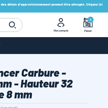
es délais d'approvisionnement peuvent être allongés. Cliquez ici
0
Mon compte
Panier
ncer Carbure -
mm - Hauteur 32
e 8 mm
e(s) en stock)