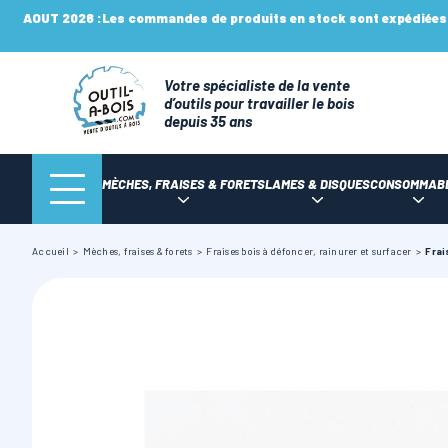
AOUT 2026 :
Les commandes de produits en stock sont expédiées n
Votre spécialiste de la vente
d’outils pour travailler le bois
depuis 35 ans
MÈCHES, FRAISES & FORETS
LAMES & DISQUES
CONSOMMAB
Accueil
Mèches, fraises & forets
Fraises bois à défoncer, rainurer et surfacer
Frai