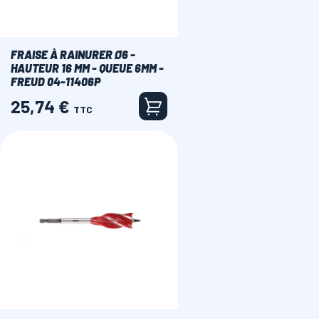
FRAISE À RAINURER Ø6 -
HAUTEUR 16 MM - QUEUE 6MM -
FREUD 04-11406P
25,74 €
Prix
TTC