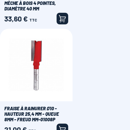
MÈCHE À BOIS 4 POINTES,
DIAMÈTRE 40 MM
33,60 €
Prix
TTC
FRAISE À RAINURER Ø10 -
HAUTEUR 25,4 MM - QUEUE
8MM - FREUD MM-01008P
21,00 €
Prix