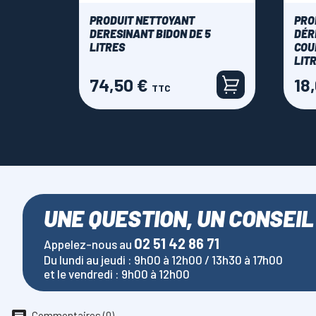
PRODUIT NETTOYANT
PRO
DERESINANT BIDON DE 5
DÉR
LITRES
COU
LIT
74,50 €
18
Prix
Prix
TTC
UNE QUESTION, UN CONSEIL
02 51 42 86 71
Appelez-nous au
Du lundi au jeudi : 9h00 à 12h00 / 13h30 à 17h00
et le vendredi : 9h00 à 12h00
Commentaires (0)