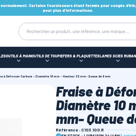
ormalement. Certains fournisseurs étant fermés pour congés d'été, d
pour plus d'informations.
LES
OUTILS À MAIN
OUTILS DE TOUPIE
FERS & PLAQUETTES
LAMES SCIES RUBAN
se à Défoncer Carbure - Diamètre 10 mm - Hauteur 32 mm- Queue de 8 mm
Fraise à Défo
Diamètre 10 
mm- Queue d
Référence : C103.100.R
EN STOCK - LIVRAISON 24/48H
(1 articl