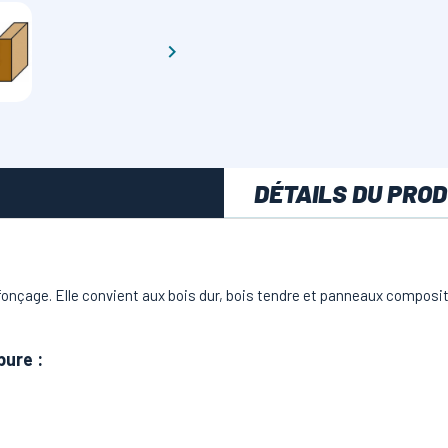

DÉTAILS DU PROD
éfonçage. Elle convient aux bois dur, bois tendre et panneaux composi
bure
: