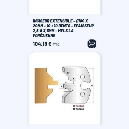
INCISEUR EXTENSIBLE - Ø100 X
20MM - 10 + 10 DENTS - EPAISSEUR
2,8 À 3,6MM - MFLS LA
FORÉZIENNE
104,18 €
Prix
TTC