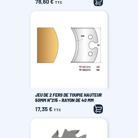
78,60 €
Prix
TTC
JEU DE 2 FERS DE TOUPIE HAUTEUR
50MM N°215 - RAYON DE 40 MM
17,35 €
Prix
TTC