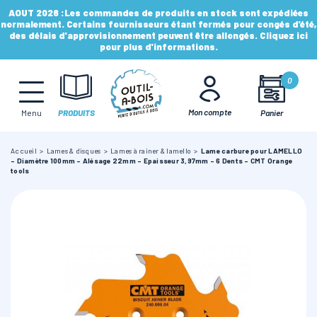
AOUT 2026 :
Les commandes de produits en stock sont expédiées
normalement. Certains fournisseurs étant fermés pour congés d'été,
des délais d'approvisionnement peuvent être allongés. Cliquez ici
pour plus d'informations.
MÈCHES, FRAISES & FORETS
0
LAMES & DISQUES
Mon compte
Panier
Menu
PRODUITS
Accueil
Lames & disques
Lames à rainer & lamello
Lame carbure pour LAMELLO
CONSOMMABLES
- Diamètre 100mm - Alésage 22mm - Epaisseur 3,97mm - 6 Dents - CMT Orange
tools
OUTILS À MAIN
OUTILS DE TOUPIE
FERS & PLAQUETTES