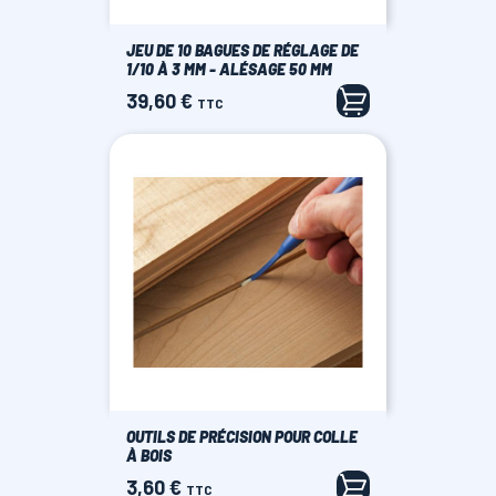
JEU DE 10 BAGUES DE RÉGLAGE DE
1/10 À 3 MM - ALÉSAGE 50 MM
39,60 €
Prix
TTC
OUTILS DE PRÉCISION POUR COLLE
À BOIS
3,60 €
Prix
TTC