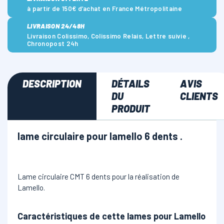
à partir de 150€ d’achat en France Métropolitaine
LIVRAISON 24/48H
Livraison Colissimo, Colissimo Relais, Lettre suivie ,
Chronopost 24h
DESCRIPTION
DÉTAILS
AVIS
DU
CLIENTS
PRODUIT
lame circulaire pour lamello 6 dents .
Lame circulaire CMT 6 dents pour la réalisation de
Lamello.
Caractéristiques de cette lames pour Lamello