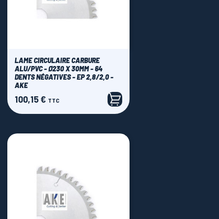
LAME CIRCULAIRE CARBURE
ALU/PVC - Ø230 X 30MM - 64
DENTS NÉGATIVES - EP 2,8/2,0 -
AKE
100,15 €
Prix
TTC