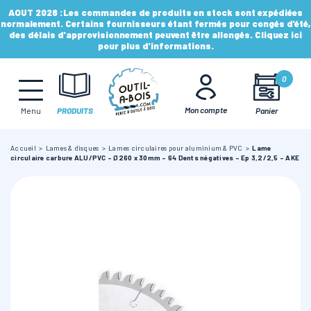
AOUT 2026 :
Les commandes de produits en stock sont expédiées
normalement. Certains fournisseurs étant fermés pour congés d'été,
des délais d'approvisionnement peuvent être allongés. Cliquez ici
pour plus d'informations.
MÈCHES, FRAISES & FORETS
0
LAMES & DISQUES
Mon compte
Panier
Menu
PRODUITS
Accueil
Lames & disques
Lames circulaires pour aluminium & PVC
Lame
CONSOMMABLES
circulaire carbure ALU/PVC - Ø260 x 30mm - 64 Dents négatives - Ep 3,2/2,5 - AKE
OUTILS À MAIN
OUTILS DE TOUPIE
FERS & PLAQUETTES