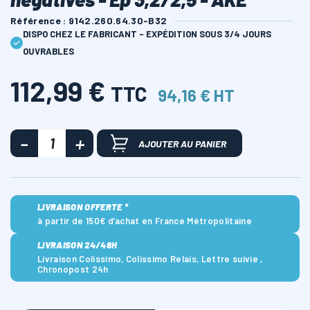
Référence : 9142.260.64.30-B32
DISPO CHEZ LE FABRICANT - EXPÉDITION SOUS 3/4 JOURS
OUVRABLES
112,99 €
TTC
94,16 € HT
AJOUTER AU PANIER
LIVRAISON OFFERTE *
à partir de 150€ d’achat en France Métropolitaine
LIVRAISON 24/48H
Livraison Colissimo, Colissimo Relais, Lettre suivie ,
Chronopost 24h