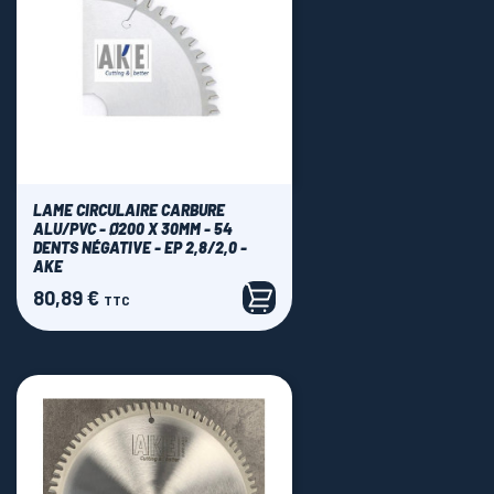
LAME CIRCULAIRE CARBURE
ALU/PVC - Ø200 X 30MM - 54
DENTS NÉGATIVE - EP 2,8/2,0 -
AKE
80,89 €
Prix
TTC