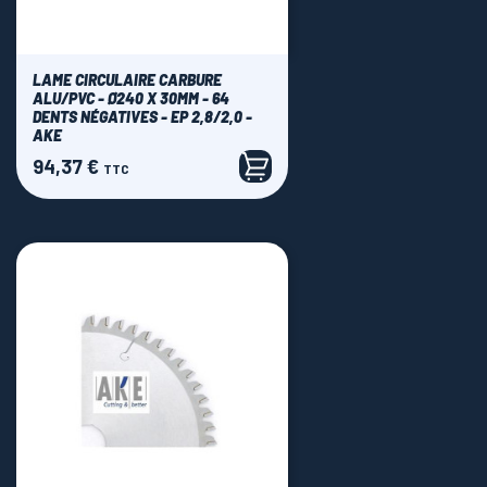
LAME CIRCULAIRE CARBURE
ALU/PVC - Ø240 X 30MM - 64
DENTS NÉGATIVES - EP 2,8/2,0 -
AKE
94,37 €
Prix
TTC