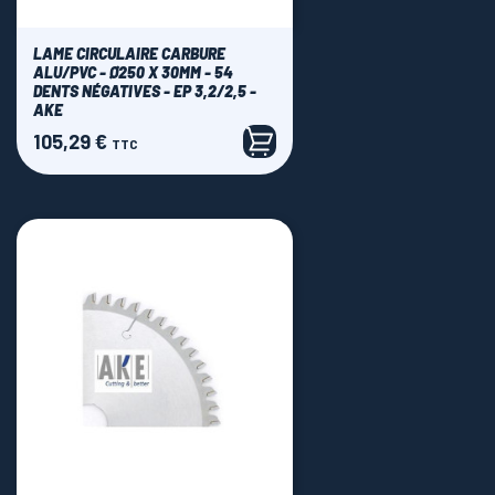
LAME CIRCULAIRE CARBURE
ALU/PVC - Ø250 X 30MM - 54
DENTS NÉGATIVES - EP 3,2/2,5 -
AKE
105,29 €
Prix
TTC