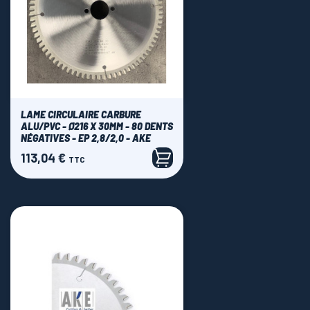
LAME CIRCULAIRE CARBURE
ALU/PVC - Ø216 X 30MM - 80 DENTS
NÉGATIVES - EP 2,8/2,0 - AKE
113,04 €
Prix
TTC