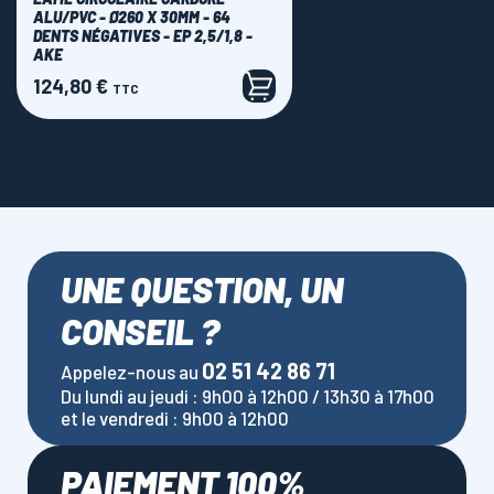
ALU/PVC - Ø260 X 30MM - 64
DENTS NÉGATIVES - EP 2,5/1,8 -
AKE
124,80 €
Prix
TTC
UNE QUESTION, UN
CONSEIL ?
02 51 42 86 71
Appelez-nous au
Du lundi au jeudi : 9h00 à 12h00 / 13h30 à 17h00
et le vendredi : 9h00 à 12h00
PAIEMENT 100%