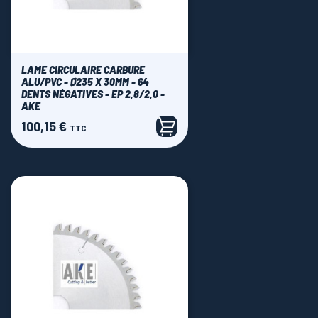
LAME CIRCULAIRE CARBURE
ALU/PVC - Ø235 X 30MM - 64
DENTS NÉGATIVES - EP 2,8/2,0 -
AKE
100,15 €
Prix
TTC