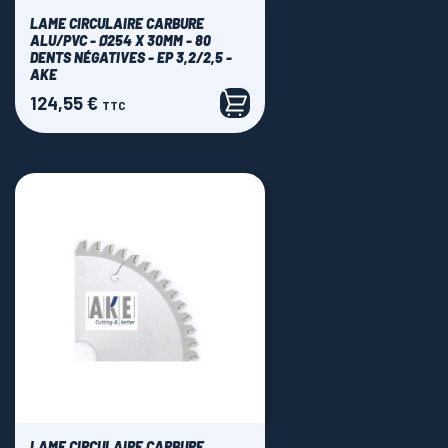
LAME CIRCULAIRE CARBURE
ALU/PVC - Ø254 X 30MM - 80
DENTS NÉGATIVES - EP 3,2/2,5 -
AKE
124,55 €
Prix
TTC
LAME CIRCULAIRE CARBURE