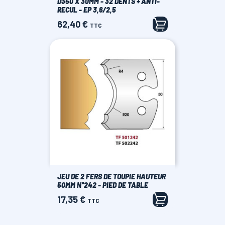
Ø350 X 30MM - 32 DENTS + ANTI-
RECUL - EP 3,6/2,5
62,40 €
Prix
TTC
JEU DE 2 FERS DE TOUPIE HAUTEUR
50MM N°242 - PIED DE TABLE
17,35 €
Prix
TTC