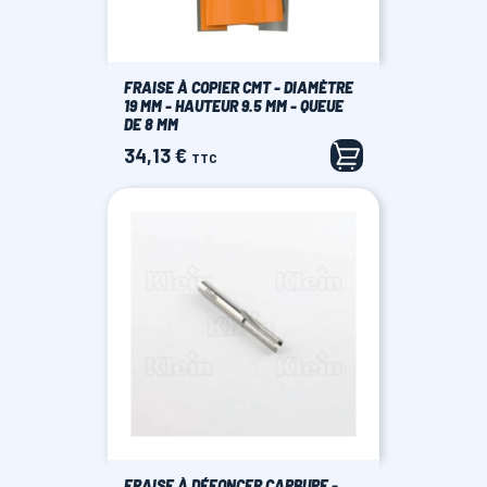
FRAISE À COPIER CMT - DIAMÈTRE
19 MM - HAUTEUR 9.5 MM - QUEUE
DE 8 MM
34,13 €
Prix
TTC
FRAISE À DÉFONCER CARBURE -