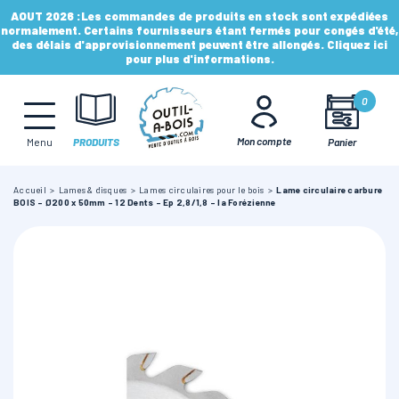
AOUT 2026 :
Les commandes de produits en stock sont expédiées
normalement. Certains fournisseurs étant fermés pour congés d'été,
des délais d'approvisionnement peuvent être allongés. Cliquez ici
pour plus d'informations.
MÈCHES, FRAISES & FORETS
0
LAMES & DISQUES
Mon compte
Panier
Menu
PRODUITS
Accueil
Lames & disques
Lames circulaires pour le bois
Lame circulaire carbure
CONSOMMABLES
BOIS - Ø200 x 50mm - 12 Dents - Ep 2,8/1,8 - la Forézienne
OUTILS À MAIN
OUTILS DE TOUPIE
FERS & PLAQUETTES