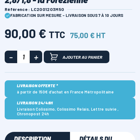
Référence : LC2001203M50
FABRICATION SUR MESURE - LIVRAISON SOUS 7 À 10 JOURS
90,00 €
TTC
75,00 € HT
AJOUTER AU PANIER
LIVRAISON OFFERTE *
à partir de 150€ d’achat en France Métropolitaine
LIVRAISON 24/48H
Livraison Colissimo, Colissimo Relais, Lettre suivie ,
Chronopost 24h
DESCRIPTION
DÉTAILS DU