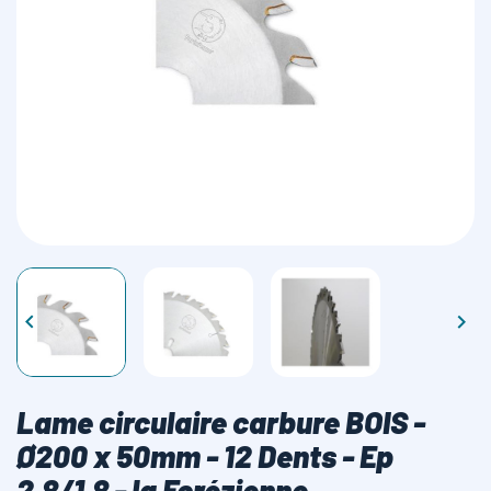
LAMES SCIES RUBAN


Lame circulaire carbure BOIS -
Ø200 x 50mm - 12 Dents - Ep
2,8/1,8 - la Forézienne