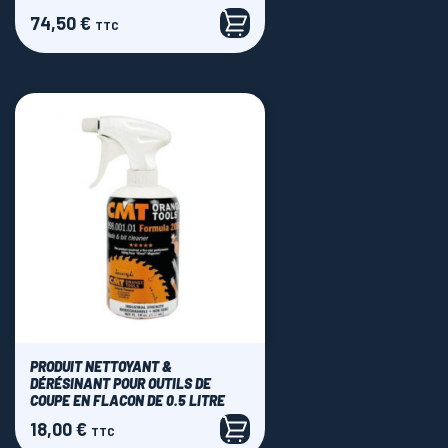
74,50 €
Prix
TTC
PRODUIT NETTOYANT &
DÉRÉSINANT POUR OUTILS DE
COUPE EN FLACON DE 0.5 LITRE
18,00 €
Prix
TTC