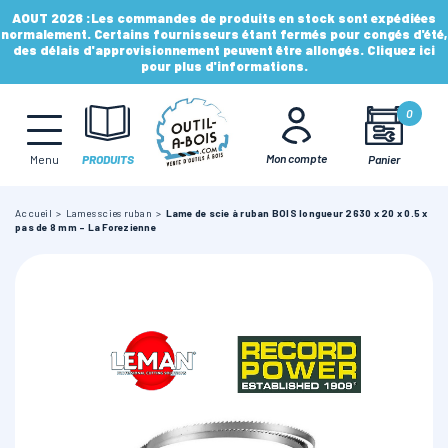
AOUT 2026 :
Les commandes de produits en stock sont expédiées
normalement. Certains fournisseurs étant fermés pour congés d'été,
des délais d'approvisionnement peuvent être allongés. Cliquez ici
pour plus d'informations.
MÈCHES, FRAISES & FORETS
0
LAMES & DISQUES
Mon compte
Panier
Menu
PRODUITS
Accueil
Lames scies ruban
Lame de scie à ruban BOIS longueur 2630 x 20 x 0.5 x
CONSOMMABLES
pas de 8 mm - La Forezienne
OUTILS À MAIN
OUTILS DE TOUPIE
FERS & PLAQUETTES