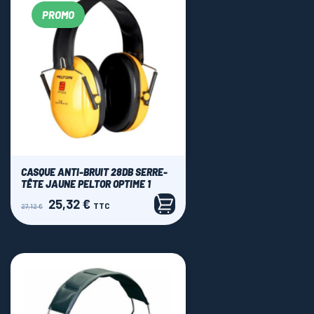
PROMO
CASQUE ANTI-BRUIT 28DB SERRE-
TÊTE JAUNE PELTOR OPTIME 1
25,32 €
Prix
Prix
TTC
27,12 €
de
base