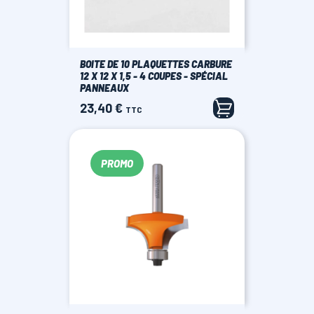
BOITE DE 10 PLAQUETTES CARBURE
12 X 12 X 1,5 - 4 COUPES - SPÉCIAL
PANNEAUX
23,40 €
Prix
TTC
PROMO