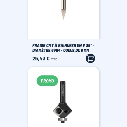
FRAISE CMT À RAINURER EN V 35° -
DIAMÈTRE 6 MM - QUEUE DE 6 MM
25,43 €
Prix
TTC
PROMO