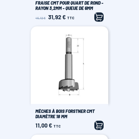
FRAISE CMT POUR QUART DE ROND -
RAYON 3,2MM - QUEUE DE 6MM
31,92 €
Prix
Prix
TTC
45,12 €
de
base
MÈCHES À BOIS FORSTNER CMT
DIAMÈTRE 18 MM
11,00 €
Prix
TTC