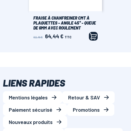
FRAISE À CHANFREINER CMT À
PLAQUETTES - ANGLE 45° - QUEUE
DE 6MM AVEC ROULEMENT
64,44 €
Prix
Prix
TTC
92,16 €
de
base
LIENS RAPIDES
Mentions légales
Retour & SAV
Paiement sécurisé
Promotions
Nouveaux produits