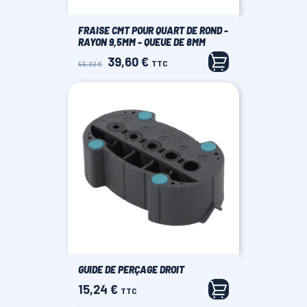
FRAISE CMT POUR QUART DE ROND -
RAYON 9,5MM - QUEUE DE 8MM
39,60 €
Prix
Prix
TTC
55,92 €
de
base
GUIDE DE PERÇAGE DROIT
15,24 €
Prix
TTC