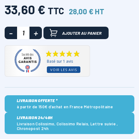
33,60 €
TTC
28,00 € HT
AJOUTER AU PANIER
Basé sur 1 avis
VOIR LES AVIS
LIVRAISON OFFERTE *
à partir de 150€ d’achat en France Métropolitaine
LIVRAISON 24/48H
Livraison Colissimo, Colissimo Relais, Lettre suivie ,
Chronopost 24h