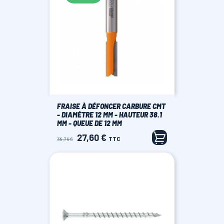
FRAISE À DÉFONCER CARBURE CMT
- DIAMÈTRE 12 MM - HAUTEUR 38.1
MM - QUEUE DE 12 MM
27,60 €
Prix
Prix
TTC
38,76 €
de
base