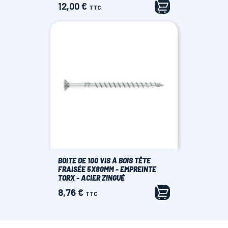
12,00 €
Prix
TTC
BOITE DE 100 VIS À BOIS TÊTE
FRAISÉE 5X80MM - EMPREINTE
TORX - ACIER ZINGUÉ
8,76 €
Prix
TTC