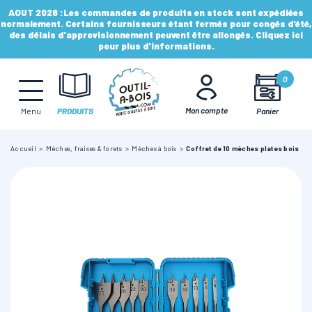
AOUT 2026 :
Les commandes de produits en stock sont expédiées
normalement. Certains fournisseurs étant fermés pour congés d'été,
des délais d'approvisionnement peuvent être allongés. Cliquez ici
pour plus d'informations.
MÈCHES, FRAISES & FORETS
0
LAMES & DISQUES
Mon compte
Panier
Menu
PRODUITS
Accueil
Mèches, fraises & forets
Mèches à bois
Coffret de 10 mèches plates bois
CONSOMMABLES
OUTILS À MAIN
OUTILS DE TOUPIE
FERS & PLAQUETTES