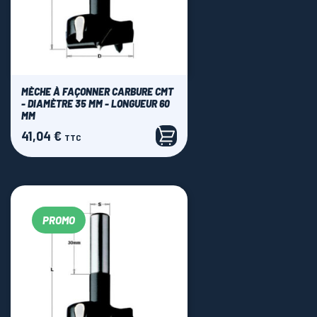
MÈCHE À FAÇONNER CARBURE CMT
- DIAMÈTRE 35 MM - LONGUEUR 60
MM
41,04 €
Prix
TTC
PROMO