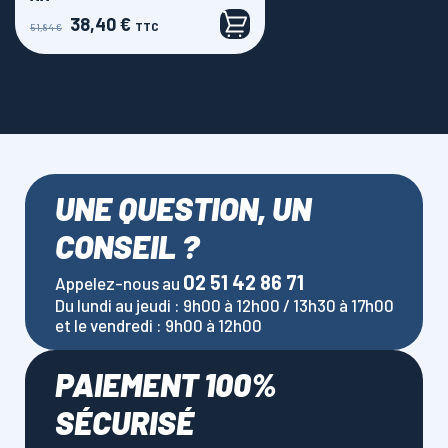
38,40 €
Prix
Prix
TTC
51,84 €
de
base
UNE QUESTION, UN
CONSEIL ?
02 51 42 86 71
Appelez-nous au
Du lundi au jeudi : 9h00 à 12h00 / 13h30 à 17h00
et le vendredi : 9h00 à 12h00
PAIEMENT 100%
SÉCURISÉ