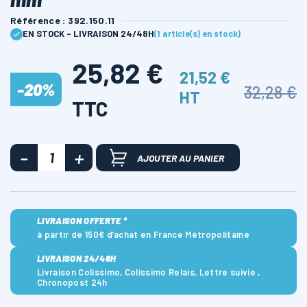
Référence : 392.150.11
EN STOCK - LIVRAISON 24/48H
(1 article(s) en stock)
25,82 €
21,52 €
-20%
32,28 €
HT
TTC
AJOUTER AU PANIER
LIVRAISON OFFERTE *
à partir de 150€ d’achat en France Métropolitaine
LIVRAISON 24/48H
Livraison Colissimo, Colissimo Relais, Lettre suivie ,
Chronopost 24h