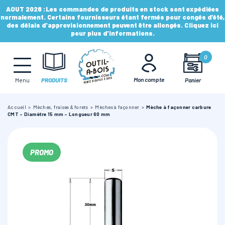
AOUT 2026 :
Les commandes de produits en stock sont expédiées
normalement. Certains fournisseurs étant fermés pour congés d'été,
des délais d'approvisionnement peuvent être allongés. Cliquez ici
pour plus d'informations.
MÈCHES, FRAISES & FORETS
0
LAMES & DISQUES
Mon compte
Panier
Menu
PRODUITS
Accueil
Mèches, fraises & forets
Mèches à façonner
Mèche à façonner carbure
CONSOMMABLES
CMT - Diamètre 15 mm - Longueur 60 mm
OUTILS À MAIN
PROMO
OUTILS DE TOUPIE
FERS & PLAQUETTES