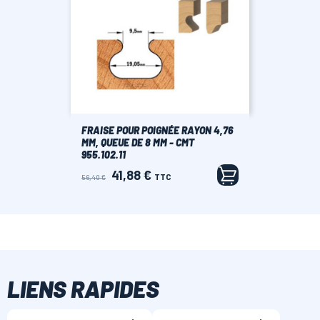
FRAISE POUR POIGNÉE RAYON 4,76
MM, QUEUE DE 8 MM - CMT
955.102.11
41,88 €
Prix
Prix
TTC
56,40 €
de
base
LIENS RAPIDES