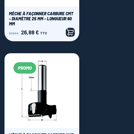
MÈCHE À FAÇONNER CARBURE CMT
- DIAMÈTRE 25 MM - LONGUEUR 60
MM
26,88 €
Prix
Prix
TTC
37,80 €
de
base
PROMO