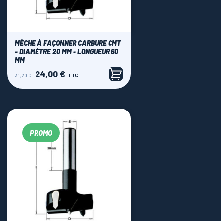
MÈCHE À FAÇONNER CARBURE CMT
- DIAMÈTRE 20 MM - LONGUEUR 60
MM
24,00 €
Prix
Prix
TTC
31,20 €
de
base
PROMO