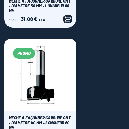
MÈCHE À FAÇONNER CARBURE CMT
- DIAMÈTRE 30 MM - LONGUEUR 60
MM
31,08 €
Prix
Prix
TTC
40,80 €
de
base
PROMO
MÈCHE À FAÇONNER CARBURE CMT
- DIAMÈTRE 40 MM - LONGUEUR 60
MM