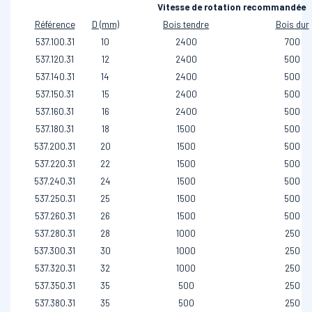
Vitesse de rotation recommandée
Référence
D (mm)
Bois tendre
Bois dur
537.100.31
10
2400
700
537.120.31
12
2400
500
537.140.31
14
2400
500
537.150.31
15
2400
500
537.160.31
16
2400
500
537.180.31
18
1500
500
537.200.31
20
1500
500
537.220.31
22
1500
500
537.240.31
24
1500
500
537.250.31
25
1500
500
537.260.31
26
1500
500
537.280.31
28
1000
250
537.300.31
30
1000
250
537.320.31
32
1000
250
537.350.31
35
500
250
537.380.31
35
500
250