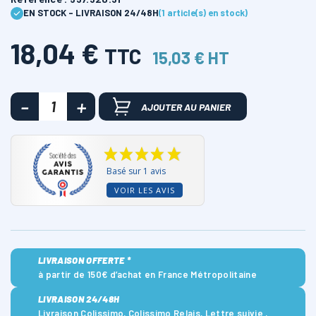
EN STOCK - LIVRAISON 24/48H
(1 article(s) en stock)
18,04 €
TTC
15,03 € HT
AJOUTER AU PANIER
Basé sur 1 avis
VOIR LES AVIS
LIVRAISON OFFERTE *
à partir de 150€ d’achat en France Métropolitaine
LIVRAISON 24/48H
Livraison Colissimo, Colissimo Relais, Lettre suivie ,