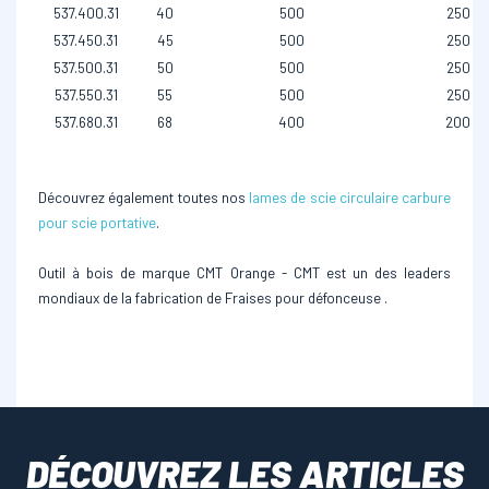
537.400.31
40
500
250
537.450.31
45
500
250
537.500.31
50
500
250
537.550.31
55
500
250
537.680.31
68
400
200
Découvrez également toutes nos
lames de scie circulaire carbure
pour scie portative
.
Outil à bois de marque CMT Orange - CMT est un des leaders
mondiaux de la fabrication de Fraises pour défonceuse .
DÉCOUVREZ LES ARTICLES