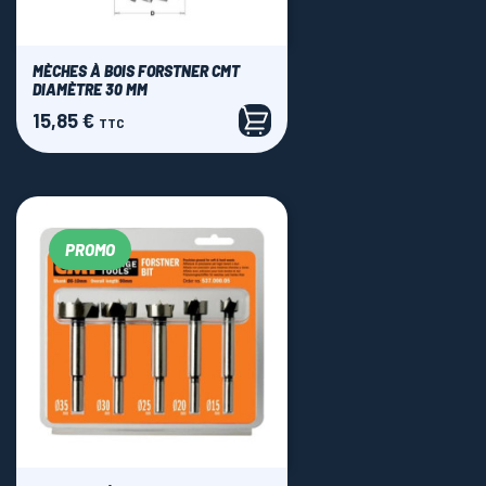
MÈCHES À BOIS FORSTNER CMT
DIAMÈTRE 30 MM
15,85 €
Prix
TTC
PROMO