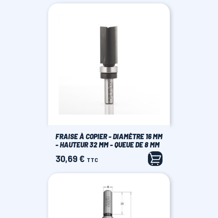
FRAISE À COPIER - DIAMÈTRE 16 MM
- HAUTEUR 32 MM - QUEUE DE 8 MM
30,69 €
Prix
TTC