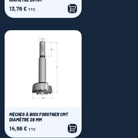
13,76 €
Prix
TTC
MÈCHES À BOIS FORSTNER CMT
DIAMÈTRE 28 MM
14,96 €
Prix
TTC