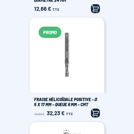
DIAMÈTRE 24 MM
12,66 €
Prix
TTC
PROMO
FRAISE HÉLICOÏDALE POSITIVE - Ø
5 X 17 MM - QUEUE 6 MM - CMT
32,23 €
Prix
Prix
TTC
46,32 €
de
base