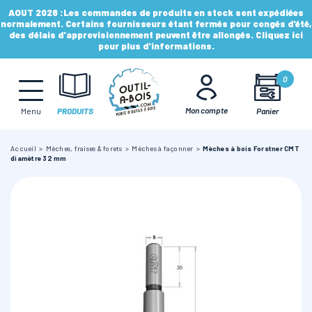
AOUT 2026 :
Les commandes de produits en stock sont expédiées
normalement. Certains fournisseurs étant fermés pour congés d'été,
des délais d'approvisionnement peuvent être allongés. Cliquez ici
pour plus d'informations.
MÈCHES, FRAISES & FORETS
0
LAMES & DISQUES
Mon compte
Panier
Menu
PRODUITS
Accueil
Mèches, fraises & forets
Mèches à façonner
Mèches à bois Forstner CMT
CONSOMMABLES
diamètre 32 mm
OUTILS À MAIN
OUTILS DE TOUPIE
FERS & PLAQUETTES