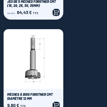
JEU DE 5 MÈCHES FORSTNER CMT
(15, 20, 25, 30, 35MM)
64,43 €
Prix
Prix
TTC
99,12 €
de
base
MÈCHES À BOIS FORSTNER CMT
DIAMÈTRE 12 MM
9,80 €
Prix
TTC