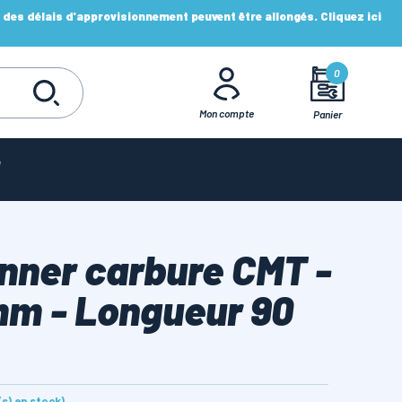
es délais d'approvisionnement peuvent être allongés. Cliquez ici
0
Mon compte
Panier
nner carbure CMT -
mm - Longueur 90
e(s) en stock)