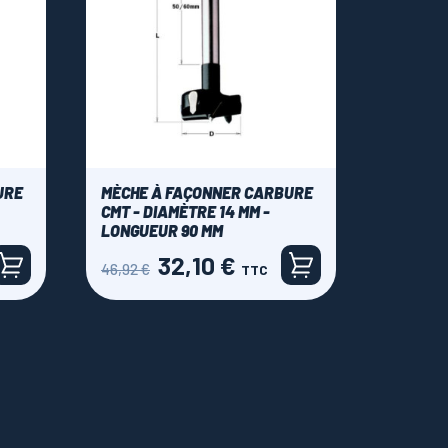
URE
MÈCHE À FAÇONNER CARBURE
CMT - DIAMÈTRE 14 MM -
LONGUEUR 90 MM
32,10 €
Prix
Prix
46,92 €
TTC
de
base