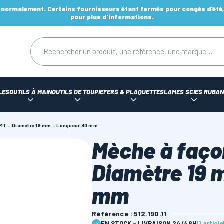
ormalement. Certains fournisseurs étant fermés pour congés d'été, d
pour plus d'informations.
LES
OUTILS À MAIN
OUTILS DE TOUPIE
FERS & PLAQUETTES
LAMES SCIES RUBAN
CMT - Diamètre 19 mm - Longueur 90 mm
Mèche à faço
Diamètre 19 
mm
Référence : 512.190.11
EN STOCK - LIVRAISON 24/48H
(1 articl