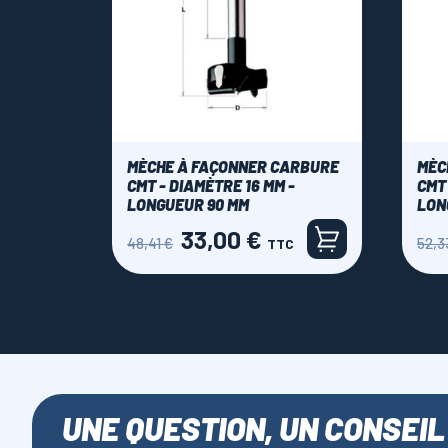
MÈCHE À FAÇONNER CARBURE
MÈC
CMT - DIAMÈTRE 16 MM -
CMT 
LONGUEUR 90 MM
LON
33,00 €
Prix
Prix
Prix
48,41 €
52,3
TTC
de
de
base
base
UNE QUESTION, UN CONSEIL