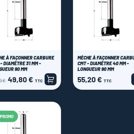
HE À FAÇONNER CARBURE
MÈCHE À FAÇONNER CARB
- DIAMÈTRE 31 MM -
CMT - DIAMÈTRE 40 MM -
GUEUR 90 MM
LONGUEUR 90 MM
49,80 €
55,20 €
Prix
Prix
0 €
TTC
TTC
PROMO