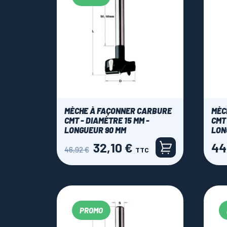
MÈCHE À FAÇONNER CARBURE
MÈC
CMT - DIAMÈTRE 15 MM -
CMT
LONGUEUR 90 MM
LON
32,10 €
44
Prix
Prix
Prix
46,92 €
TTC
de
base
PROMO