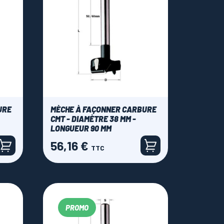
URE
MÈCHE À FAÇONNER CARBURE
CMT - DIAMÈTRE 38 MM -
LONGUEUR 90 MM
56,16 €
Prix
TTC
PROMO