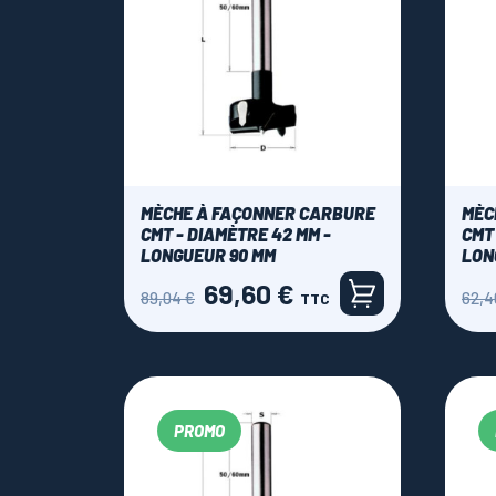
MÈCHE À FAÇONNER CARBURE
MÈC
CMT - DIAMÈTRE 42 MM -
CMT 
LONGUEUR 90 MM
LON
69,60 €
Prix
Prix
Prix
89,04 €
62,4
TTC
de
de
base
base
PROMO