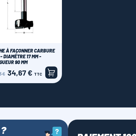
HE À FAÇONNER CARBURE
- DIAMÈTRE 17 MM -
GUEUR 90 MM
34,67 €
Prix
3 €
TTC
 ?