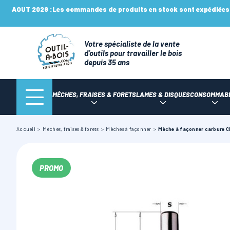
AOUT 2026 :
Les commandes de produits en stock sont expédiées n
Votre spécialiste de la vente
d’outils pour travailler le bois
depuis 35 ans
MÈCHES, FRAISES & FORETS
LAMES & DISQUES
CONSOMMAB
Accueil
Mèches, fraises & forets
Mèches à façonner
Mèche à façonner carbure 
PROMO