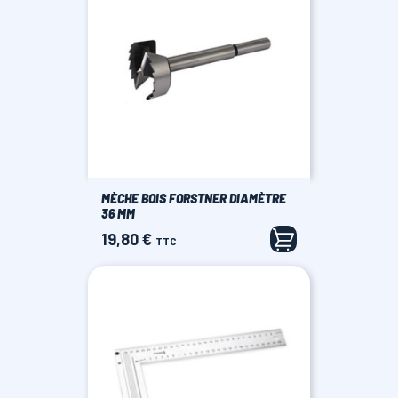
MÈCHE BOIS FORSTNER DIAMÈTRE
36 MM
19,80 €
Prix
TTC