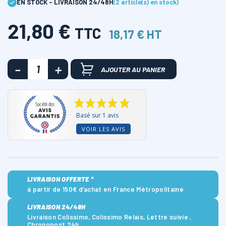
EN STOCK - LIVRAISON 24/48H
(2 article(s) en stock)
21,80 €
TTC
18,17 € HT
AJOUTER AU PANIER
Basé sur 1 avis
VOIR LES AVIS
LIVRAISON OFFERTE *
à partir de 150€ d’achat en France Métropolitaine
LIVRAISON 24/48H
Livraison Colissimo, Colissimo Relais, Lettre suivie ,
Chronopost 24h