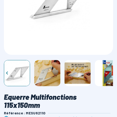
LAMES SCIES RUBAN


Equerre Multifonctions
115x150mm
Référence : MESU62110