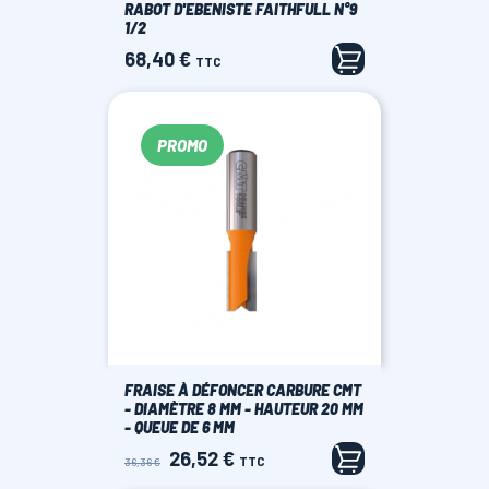
RABOT D'EBENISTE FAITHFULL N°9
1/2
68,40 €
Prix
TTC
PROMO
FRAISE À DÉFONCER CARBURE CMT
- DIAMÈTRE 8 MM - HAUTEUR 20 MM
- QUEUE DE 6 MM
26,52 €
Prix
Prix
TTC
36,36 €
de