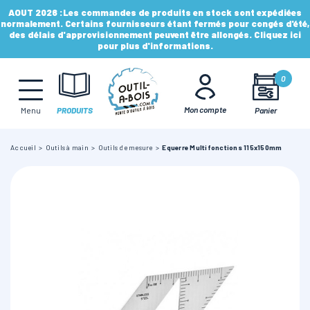
AOUT 2026 :
Les commandes de produits en stock sont expédiées
normalement. Certains fournisseurs étant fermés pour congés d'été,
des délais d'approvisionnement peuvent être allongés. Cliquez ici
pour plus d'informations.
MÈCHES, FRAISES & FORETS
0
LAMES & DISQUES
Mon compte
Panier
Menu
PRODUITS
Accueil
Outils à main
Outils de mesure
Equerre Multifonctions 115x150mm
CONSOMMABLES
OUTILS À MAIN
OUTILS DE TOUPIE
FERS & PLAQUETTES