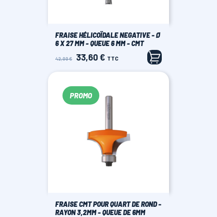
FRAISE HÉLICOÏDALE NEGATIVE - Ø
6 X 27 MM - QUEUE 6 MM - CMT
33,60 €
Prix
Prix
TTC
42,00 €
de
base
PROMO
FRAISE CMT POUR QUART DE ROND -
RAYON 3,2MM - QUEUE DE 6MM