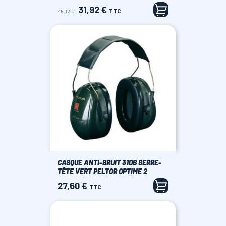
31,92 €
Prix
Prix
TTC
45,12 €
de
base
CASQUE ANTI-BRUIT 31DB SERRE-
TÊTE VERT PELTOR OPTIME 2
27,60 €
Prix
TTC