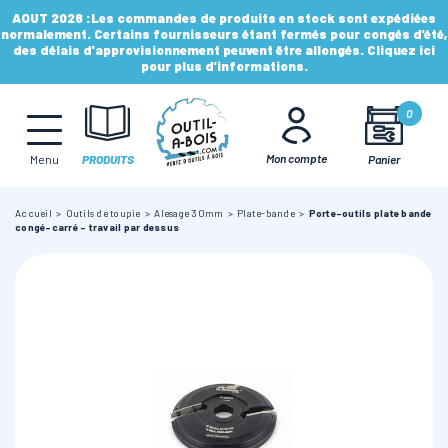
AOUT 2026 :
Les commandes de produits en stock sont expédiées
normalement. Certains fournisseurs étant fermés pour congés d'été,
des délais d'approvisionnement peuvent être allongés. Cliquez ici
pour plus d'informations.
MÈCHES, FRAISES & FORETS
0
LAMES & DISQUES
Mon compte
Panier
Menu
PRODUITS
Accueil
Outils de toupie
Alesage 30mm
Plate-bande
Porte-outils plate bande
CONSOMMABLES
congé-carré - travail par dessus
OUTILS À MAIN
OUTILS DE TOUPIE
FERS & PLAQUETTES