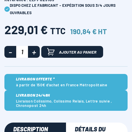
DISPO CHEZ LE FABRICANT - EXPÉDITION SOUS 3/4 JOURS
OUVRABLES
229,01 €
TTC
190,84 € HT
AJOUTER AU PANIER
LIVRAISON OFFERTE *
à partir de 150€ d’achat en France Métropolitaine
LIVRAISON 24/48H
Livraison Colissimo, Colissimo Relais, Lettre suivie ,
Chronopost 24h
DESCRIPTION
DÉTAILS DU