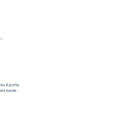
 :
es 8 profils.
late bande .