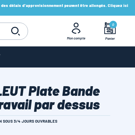
es délais d'approvisionnement peuvent être allongés. Cliquez ici
0
Mon compte
Panier
 LEUT Plate Bande
Travail par dessus
ON SOUS 3/4 JOURS OUVRABLES