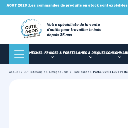
AOUT 2026 :
Les commandes de produits en stock sont expédiées n
Votre spécialiste de la vente
d’outils pour travailler le bois
depuis 35 ans
MÈCHES, FRAISES & FORETS
LAMES & DISQUES
CONSOMMAB
Accueil
Outils de toupie
Alesage 30mm
Plate-bande
Porte-Outils LEUT Plate 