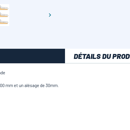

DÉTAILS DU PROD
ande
 200 mm et un alésage de 30mm.