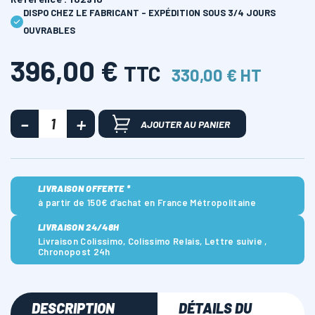
DISPO CHEZ LE FABRICANT - EXPÉDITION SOUS 3/4 JOURS
OUVRABLES
396,00 €
TTC
330,00 € HT
AJOUTER AU PANIER
LIVRAISON OFFERTE *
à partir de 150€ d’achat en France Métropolitaine
LIVRAISON 24/48H
Livraison Colissimo, Colissimo Relais, Lettre suivie ,
Chronopost 24h
DESCRIPTION
DÉTAILS DU