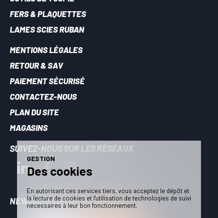
FERS & PLAQUETTES
LAMES SCIES RUBAN
MENTIONS LÉGALES
RETOUR & SAV
PAIEMENT SÉCURISÉ
CONTACTEZ-NOUS
PLAN DU SITE
MAGASINS
SUIVEZ-NOUS SUR LES RÉSEAUX
GESTION
Des cookies
En autorisant ces services tiers, vous acceptez le dépôt et
la lecture de cookies et l'utilisation de technologies de suivi
NEWSLETTER - RESTEZ INFORMÉS
nécessaires à leur bon fonctionnement.