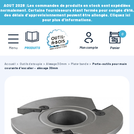
AOUT 2026 :
Les commandes de produits en stock sont expédiées
normalement. Certains fournisseurs étant fermés pour congés d'été,
des délais d'approvisionnement peuvent être allongés. Cliquez ici
pour plus d'informations.
MÈCHES, FRAISES & FORETS
0
LAMES & DISQUES
Mon compte
Panier
Menu
PRODUITS
Accueil
Outils de toupie
Alesage 30mm
Plate-bande
Porte-outils pour main
CONSOMMABLES
courante d'escalier - alésage 30mm
OUTILS À MAIN
OUTILS DE TOUPIE
FERS & PLAQUETTES