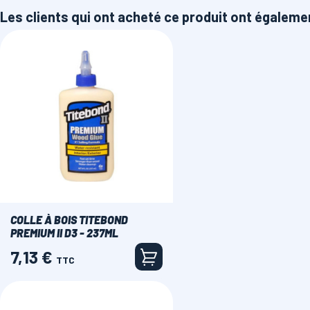
Les clients qui ont acheté ce produit ont égaleme
COLLE À BOIS TITEBOND
PREMIUM II D3 - 237ML
7,13 €
Prix
TTC