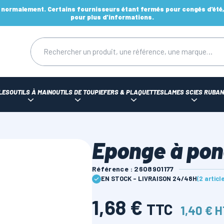
ormalement. Certains fournisseurs étant fermés pour congés d'été, d
pour plus d'informations.
LES
OUTILS À MAIN
OUTILS DE TOUPIE
FERS & PLAQUETTES
LAMES SCIES RUBAN
Eponge à pon
Référence : 2608901177
EN STOCK - LIVRAISON 24/48H
(2 articl
1,68 €
TTC
1,40 € 