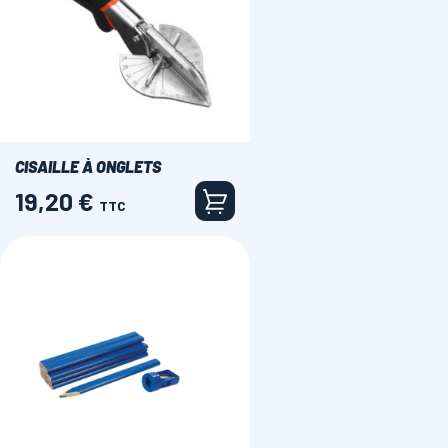
CISAILLE À ONGLETS
19,20 €
Prix
TTC