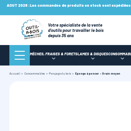
AOUT 2026 :
Les commandes de produits en stock sont expédiées n
Votre spécialiste de la vente
d’outils pour travailler le bois
depuis 35 ans
MÈCHES, FRAISES & FORETS
LAMES & DISQUES
CONSOMMAB
Accueil
Consommables
Ponçage du bois
Eponge à poncer - Grain moyen