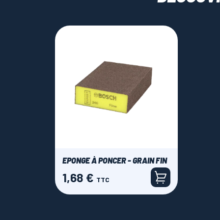
EPONGE À PONCER - GRAIN FIN
1,68 €
Prix
TTC