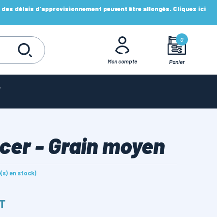
es délais d'approvisionnement peuvent être allongés. Cliquez ici
0
Mon compte
Panier
cer - Grain moyen
e(s) en stock)
HT