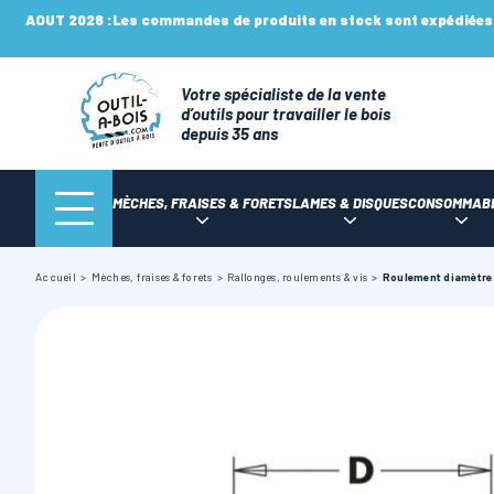
AOUT 2026 :
Les commandes de produits en stock sont expédiées n
Votre spécialiste de la vente
d’outils pour travailler le bois
depuis 35 ans
MÈCHES, FRAISES & FORETS
LAMES & DISQUES
CONSOMMAB
Accueil
Mèches, fraises & forets
Rallonges, roulements & vis
Roulement diamètre