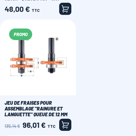
48,00 €
Prix
TTC
PROMO
JEU DE FRAISES POUR
ASSEMBLAGE "RAINURE ET
LANGUETTE" QUEUE DE 12 MM
96,01 €
Prix
Prix
135,14 €
TTC
de