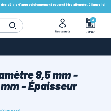
es délais d'approvisionnement peuvent être allongés. Cliquez ici
0
Mon compte
Panier
amètre 9,5 mm -
 mm - Épaisseur
le(s) en stock)