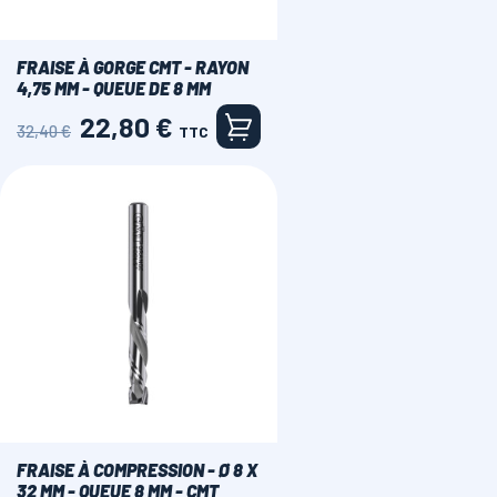
FRAISE À GORGE CMT - RAYON
4,75 MM - QUEUE DE 8 MM
22,80 €
Prix
Prix
32,40 €
TTC
de
base
FRAISE À COMPRESSION - Ø 8 X
32 MM - QUEUE 8 MM - CMT