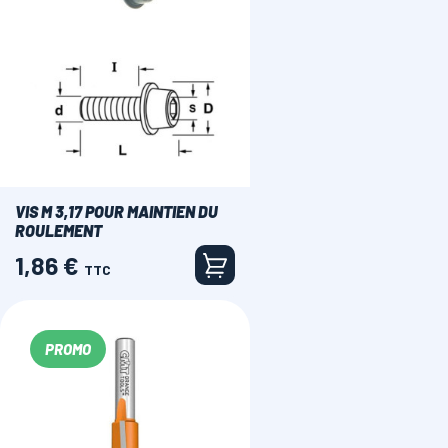
VIS M 3,17 POUR MAINTIEN DU
ROULEMENT
1,86 €
Prix
TTC
PROMO