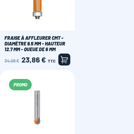
FRAISE À AFFLEURER CMT -
DIAMÈTRE 9.5 MM - HAUTEUR
12.7 MM - QUEUE DE 6 MM
23,86 €
Prix
Prix
34,08 €
TTC
de
base
PROMO