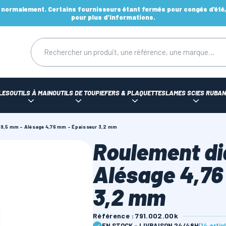
ormalement. Certains fournisseurs étant fermés pour congés d'été, d
pour plus d'informations.
LES
OUTILS À MAIN
OUTILS DE TOUPIE
FERS & PLAQUETTES
LAMES SCIES RUBAN
 9,5 mm - Alésage 4,76 mm - Épaisseur 3,2 mm
Roulement di
Alésage 4,76
3,2 mm
Référence : 791.002.00k
EN STOCK - LIVRAISON 24/48H
(14 artic