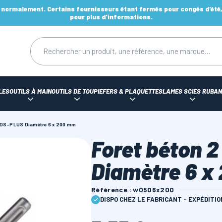
ormalement. Certains fournisseurs étant fermés pour congés d'été, d
pour plus d'informations.
LES
OUTILS À MAIN
OUTILS DE TOUPIE
FERS & PLAQUETTES
LAMES SCIES RUBAN
 SDS-PLUS Diamètre 6 x 200 mm
Foret béton 2
Diamètre 6 x
Référence : w0506x200
DISPO CHEZ LE FABRICANT - EXPÉDITI