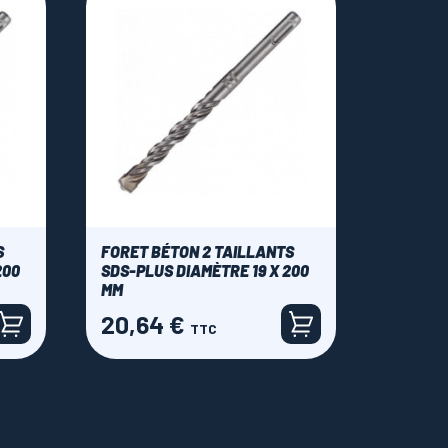
S
FORET BÉTON 2 TAILLANTS
200
SDS-PLUS DIAMÈTRE 19 X 200
MM
20,64 €
Prix
TTC