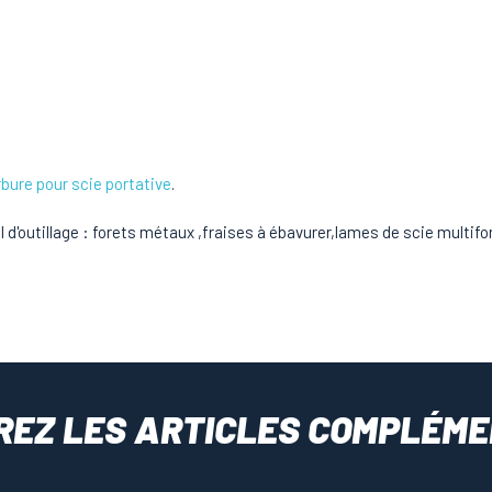
rbure pour scie portative
.
outillage : forets métaux ,fraises à ébavurer,lames de scie multifo
REZ LES ARTICLES COMPLÉME