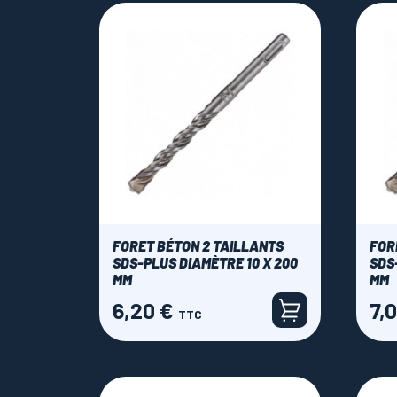
FORET BÉTON 2 TAILLANTS
FOR
SDS-PLUS DIAMÈTRE 10 X 200
SDS
MM
MM
6,20 €
7,
Prix
Prix
TTC