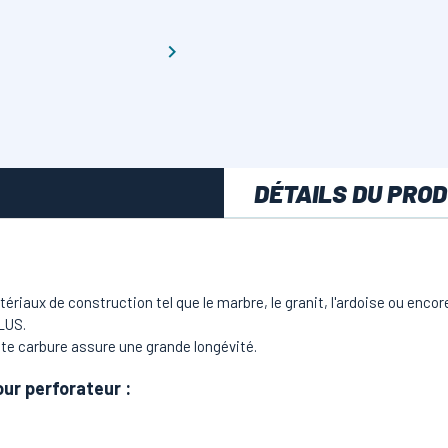

DÉTAILS DU PROD
riaux de construction tel que le marbre, le granit, l'ardoise ou encore 
LUS.
nte carbure assure une grande longévité.
our perforateur
: