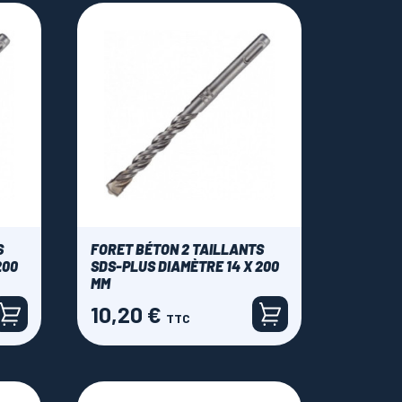
S
FORET BÉTON 2 TAILLANTS
200
SDS-PLUS DIAMÈTRE 14 X 200
MM
10,20 €
Prix
TTC