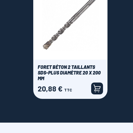
FORET BÉTON 2 TAILLANTS
SDS-PLUS DIAMÈTRE 20 X 200
MM
20,88 €
Prix
TTC