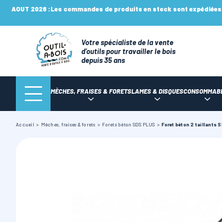
AOUT 2026 :
Les commandes de produits en stock sont expédiées n
Votre spécialiste de la vente
d’outils pour travailler le bois
depuis 35 ans
MÈCHES, FRAISES & FORETS
LAMES & DISQUES
CONSOMMAB
Accueil
Mèches, fraises & forets
Forets béton SDS PLUS
Foret béton 2 taillants