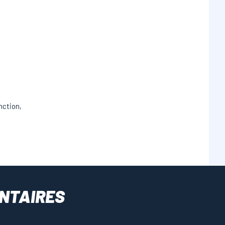
nction,
NTAIRES