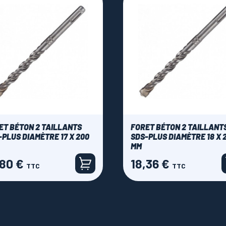
ET BÉTON 2 TAILLANTS
FORET BÉTON 2 TAILLANT
-PLUS DIAMÈTRE 17 X 200
SDS-PLUS DIAMÈTRE 18 X 
MM
,80 €
18,36 €
Prix
TTC
TTC