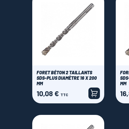
FORET BÉTON 2 TAILLANTS
FOR
SDS-PLUS DIAMÈTRE 16 X 200
SDS
MM
MM
10,08 €
16
Prix
Prix
TTC