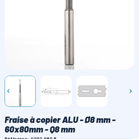
LAMES SCIES RUBAN


Fraise à copier ALU - Ø8 mm -
60x80mm - Q8 mm
Référence : U202.080.R