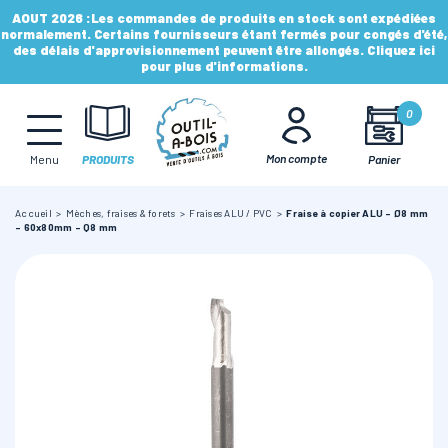
AOUT 2026 :
Les commandes de produits en stock sont expédiées
normalement. Certains fournisseurs étant fermés pour congés d'été,
des délais d'approvisionnement peuvent être allongés. Cliquez ici
pour plus d'informations.
MÈCHES, FRAISES & FORETS
0
LAMES & DISQUES
Mon compte
Panier
Menu
PRODUITS
Accueil
Mèches, fraises & forets
Fraises ALU / PVC
Fraise à copier ALU - Ø8 mm
CONSOMMABLES
- 60x80mm - Q8 mm
OUTILS À MAIN
OUTILS DE TOUPIE
FERS & PLAQUETTES