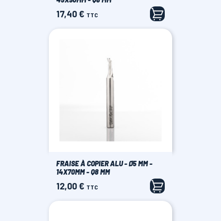
17,40 €
Prix
TTC
FRAISE À COPIER ALU - Ø5 MM -
14X70MM - Q8 MM
12,00 €
Prix
TTC