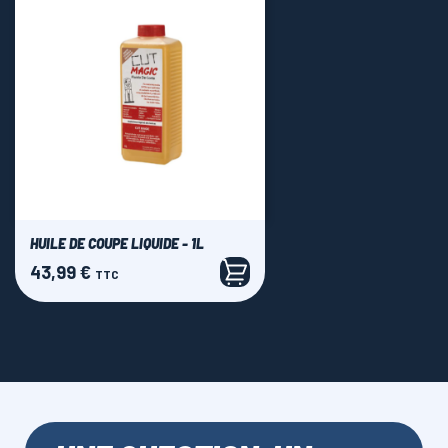
HUILE DE COUPE LIQUIDE - 1L
43,99 €
Prix
TTC