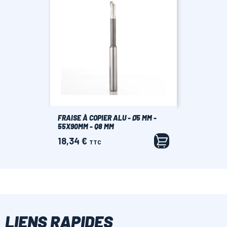
FRAISE À COPIER ALU - Ø5 MM -
55X90MM - Q8 MM
18,34 €
Prix
TTC
LIENS RAPIDES