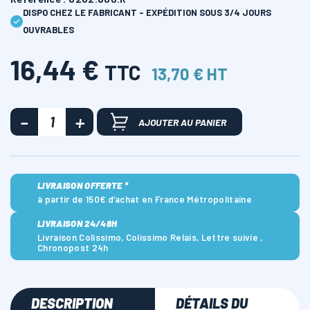
DISPO CHEZ LE FABRICANT - EXPÉDITION SOUS 3/4 JOURS
OUVRABLES
16,44 €
TTC
13,70 € HT
AJOUTER AU PANIER
LIVRAISON OFFERTE *
à partir de 150€ d’achat en France Métropolitaine
LIVRAISON 24/48H
Livraison Colissimo, Colissimo Relais, Lettre suivie ,
Chronopost 24h
DESCRIPTION
DÉTAILS DU