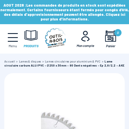
AOUT 2026 :
Les commandes de produits en stock sont expédiées
normalement. Certains fournisseurs étant fermés pour congés d'été,
des délais d'approvisionnement peuvent être allongés. Cliquez ici
pour plus d'informations.
MÈCHES, FRAISES & FORETS
0
LAMES & DISQUES
Mon compte
Panier
Menu
PRODUITS
Accueil
Lames & disques
Lames circulaires pour aluminium & PVC
Lame
CONSOMMABLES
circulaire carbure ALU/PVC - Ø250 x 30mm - 80 Dents négatives - Ep 2,8/2,2 - AKE
OUTILS À MAIN
OUTILS DE TOUPIE
FERS & PLAQUETTES