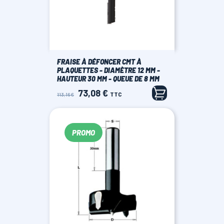
FRAISE À DÉFONCER CMT À
PLAQUETTES - DIAMÈTRE 12 MM -
HAUTEUR 30 MM - QUEUE DE 8 MM
73,08 €
Prix
Prix
TTC
113,16 €
de
base
PROMO