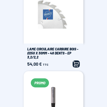
LAME CIRCULAIRE CARBURE BOIS -
Ø250 X 30MM - 48 DENTS - EP
3,2/2,2
54,00 €
Prix
TTC
PROMO