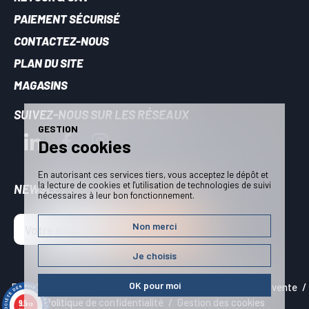
PAIEMENT SÉCURISÉ
CONTACTEZ-NOUS
PLAN DU SITE
MAGASINS
SUIVEZ-NOUS SUR LES RÉSEAUX
GESTION
Des cookies
En autorisant ces services tiers, vous acceptez le dépôt et
la lecture de cookies et l'utilisation de technologies de suivi
NEWSLETTER - RESTEZ INFORMÉS
nécessaires à leur bon fonctionnement.
Non merci
JE M'INSCRIS !
Je choisis
OK pour moi
Plan du site
Mentions légales
Conditions générales de vente
Politique de confidentialité
Gestion des cookies
9.5
/10