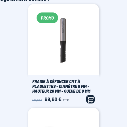
PROMO
FRAISE À DÉFONCER CMT À
PLAQUETTES - DIAMÈTRE 8 MM -
HAUTEUR 20 MM - QUEUE DE 8 MM
69,60 €
Prix
Prix
TTC
101,76 €
de
base