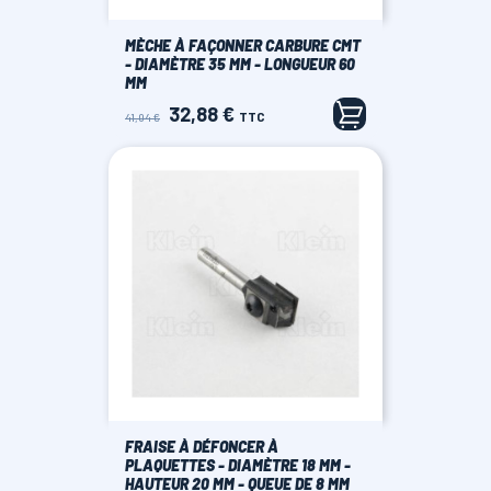
MÈCHE À FAÇONNER CARBURE CMT
- DIAMÈTRE 35 MM - LONGUEUR 60
MM
32,88 €
Prix
Prix
TTC
41,04 €
de
base
FRAISE À DÉFONCER À
PLAQUETTES - DIAMÈTRE 18 MM -
HAUTEUR 20 MM - QUEUE DE 8 MM