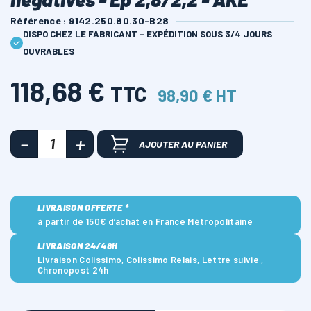
Référence : 9142.250.80.30-B28
DISPO CHEZ LE FABRICANT - EXPÉDITION SOUS 3/4 JOURS
OUVRABLES
118,68 €
TTC
98,90 € HT
AJOUTER AU PANIER
LIVRAISON OFFERTE *
à partir de 150€ d’achat en France Métropolitaine
LIVRAISON 24/48H
Livraison Colissimo, Colissimo Relais, Lettre suivie ,
Chronopost 24h