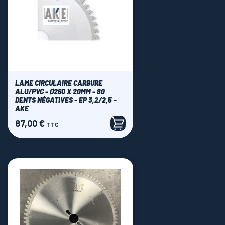
LAME CIRCULAIRE CARBURE
ALU/PVC - Ø260 X 20MM - 80
DENTS NÉGATIVES - EP 3,2/2,5 -
AKE
87,00 €
Prix
TTC