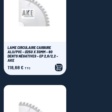
LAME CIRCULAIRE CARBURE
ALU/PVC - Ø250 X 30MM - 80
DENTS NÉGATIVES - EP 2,8/2,2 -
AKE
118,68 €
Prix
TTC