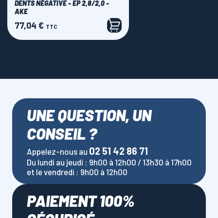
DENTS NÉGATIVE - EP 2,8/2,0 -
AKE
77,04 €
Prix
TTC
UNE QUESTION, UN
CONSEIL ?
02 51 42 86 71
Appelez-nous au
Du lundi au jeudi : 9h00 à 12h00 / 13h30 à 17h00
et le vendredi : 9h00 à 12h00
PAIEMENT 100%