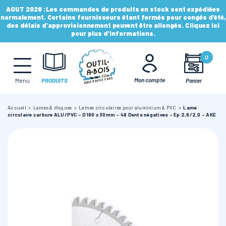
AOUT 2026 :
Les commandes de produits en stock sont expédiées
normalement. Certains fournisseurs étant fermés pour congés d'été,
des délais d'approvisionnement peuvent être allongés. Cliquez ici
pour plus d'informations.
MÈCHES, FRAISES & FORETS
0
LAMES & DISQUES
Mon compte
Panier
Menu
PRODUITS
Accueil
Lames & disques
Lames circulaires pour aluminium & PVC
Lame
CONSOMMABLES
circulaire carbure ALU/PVC - Ø180 x 30mm - 48 Dents négatives - Ep 2,8/2,0 - AKE
OUTILS À MAIN
OUTILS DE TOUPIE
FERS & PLAQUETTES