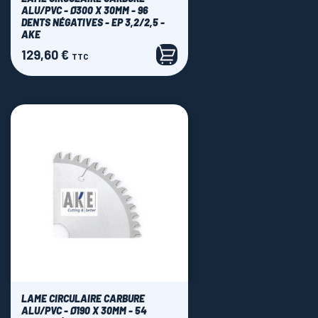
ALU/PVC - Ø300 X 30MM - 96
DENTS NÉGATIVES - EP 3,2/2,5 -
AKE
129,60 €
Prix
TTC
LAME CIRCULAIRE CARBURE
ALU/PVC - Ø190 X 30MM - 54