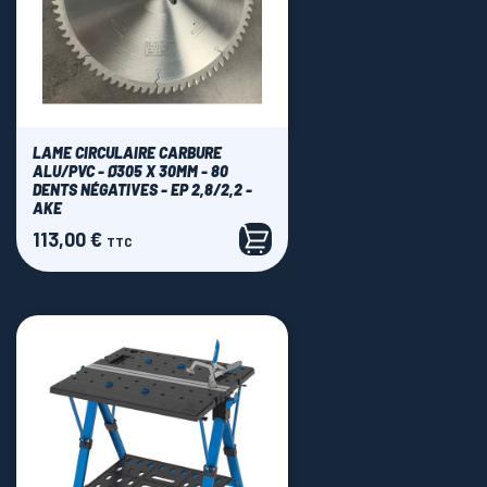
LAME CIRCULAIRE CARBURE
ALU/PVC - Ø305 X 30MM - 80
DENTS NÉGATIVES - EP 2,8/2,2 -
AKE
113,00 €
Prix
TTC