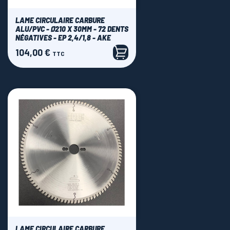
LAME CIRCULAIRE CARBURE
ALU/PVC - Ø210 X 30MM - 72 DENTS
NÉGATIVES - EP 2,4/1,8 - AKE
104,00 €
Prix
TTC
LAME CIRCULAIRE CARBURE