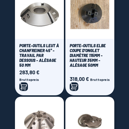
0,00 € - 675,00 €
PORTE-OUTILS LEUT À
PORTE-OUTILS ELBE
CHANFREINER 45° -
COUPE D'ONGLET
TRAVAIL PAR
DIAMÈTRE 115MM -
DESSOUS - ALÉSAGE
HAUTEUR 35MM -
50 MM
ALÉSAGE 50MM
283,80 €
Preis
318,00 €
Preis
Bruttopreis
Bruttopreis