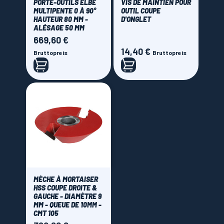
PORTE-OUTILS ELBE
VIS DE MAINTIEN POUR
MULTIPENTE 0 À 90°
OUTIL COUPE
HAUTEUR 80 MM -
D'ONGLET
ALÉSAGE 50 MM
669,60 €
Preis
14,40 €
Preis
Bruttopreis
Bruttopreis
MÈCHE À MORTAISER
HSS COUPE DROITE &
GAUCHE - DIAMÈTRE 9
MM - QUEUE DE 10MM -
CMT 105