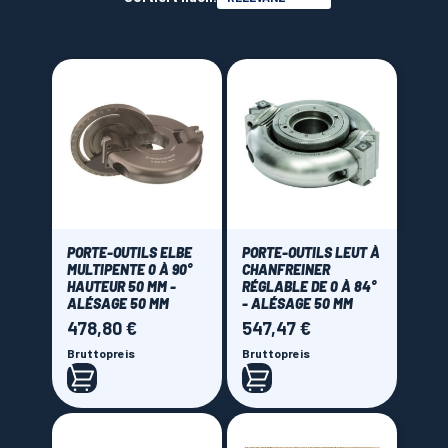
115 mm
(1)
140 mm
(1)
LAMES SCIES RUBAN
160 mm
(2)
165 mm
(4)
Angle du chanfrein
Coupe d'onglet
(2)
Reglable de 0° à 90°
(3)
Reglable de 30° à 75°
(1)
PORTE-OUTILS ELBE
PORTE-OUTILS LEUT À
MULTIPENTE 0 À 90°
CHANFREINER
45°
(2)
HAUTEUR 50 MM -
RÉGLABLE DE 0 À 84°
ALÉSAGE 50 MM
- ALÉSAGE 50 MM
Brand
478,80 €
547,47 €
Preis
Preis
Bruttopreis
Bruttopreis
Elbe
(3)
Leut
(3)
Price