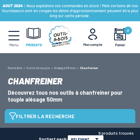
AOUT 2024 :
Nous expédions vos commandes en stock ! Mais certains de nos
fournisseurs sont en congés les délais d'approvisionnement peuvent être plus
long sur cette période .
MÈCHES, FRAISES & FORETS
0
Mon compte
Panier
Menu
PRODUITS
LAMES & DISQUES
Startseite
Outils de toupie
Alesage 50mm
Chanfreiner
CONSOMMABLES
CHANFREINER
Découvrez tous nos outils à chanfreiner pour
OUTILS À MAIN
toupie alésage 50mm
OUTILS DE TOUPIE
FILTRER LA RECHERCHE
Diamètre
9 produits trouvés
FERS & PLAQUETTES
Sortiert nach:
RELEVANZ