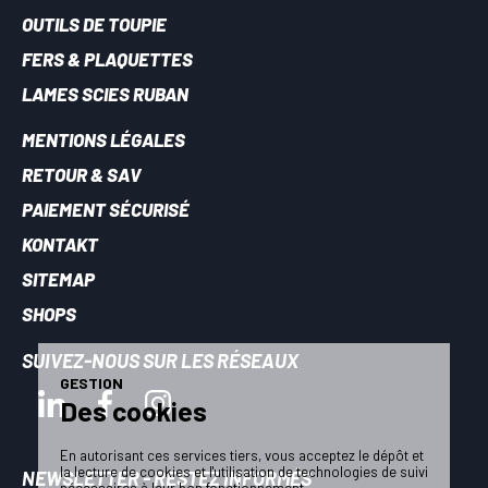
OUTILS DE TOUPIE
FERS & PLAQUETTES
LAMES SCIES RUBAN
MENTIONS LÉGALES
RETOUR & SAV
PAIEMENT SÉCURISÉ
KONTAKT
SITEMAP
SHOPS
SUIVEZ-NOUS SUR LES RÉSEAUX
GESTION
Des cookies
En autorisant ces services tiers, vous acceptez le dépôt et
la lecture de cookies et l'utilisation de technologies de suivi
NEWSLETTER - RESTEZ INFORMÉS