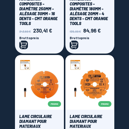
COMPOSITES -
COMPOSITES -
DIAMÈTRE 250MM -
DIAMÈTRE 180MM -
ALÉSAGE 30MM - 16
ALÉSAGE 20MM - 4
DENTS - CMT ORANGE
DENTS - CMT ORANGE
TOOLS
TOOLS
230,41 €
84,96 €
Verkaufspreis
Preis
Verkaufspreis
Preis
343,80 €
135,00 €
Bruttopreis
Bruttopreis
PROMO
PROMO
LAME CIRCULAIRE
LAME CIRCULAIRE
DIAMANT POUR
DIAMANT POUR
MATERIAUX
MATERIAUX