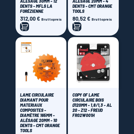
ALÉSAGE 30MM - 12
ALÉSAGE 20MM - 4
DENTS - MFLS LA
DENTS - CMT ORANGE
FORÉZIENNE
TOOLS
312,00 €
80,52 €
Preis
Preis
Bruttopreis
Bruttopreis
LAME CIRCULAIRE
COPY OF LAME
DIAMANT POUR
CIRCULAIRE BOIS
MATERIAUX
Ø120MM - 1,8/1,3 - AL
COMPOSITES -
20 - Z12 - FREUD
DIAMÈTRE 165MM -
FR02W001H
ALÉSAGE 20MM - 10
DENTS - CMT ORANGE
TOOLS