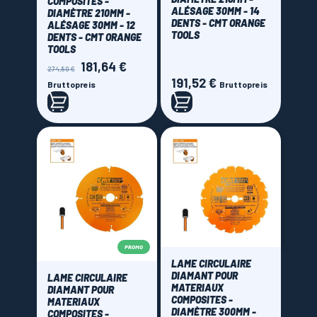
COMPOSITES -
ALÉSAGE 30MM - 14
DIAMÈTRE 210MM -
DENTS - CMT ORANGE
ALÉSAGE 30MM - 12
TOOLS
DENTS - CMT ORANGE
TOOLS
181,64 €
Verkaufspreis
Preis
274,80 €
191,52 €
Preis
Bruttopreis
Bruttopreis
PROMO
LAME CIRCULAIRE
DIAMANT POUR
LAME CIRCULAIRE
MATERIAUX
DIAMANT POUR
COMPOSITES -
MATERIAUX
DIAMÈTRE 300MM -
COMPOSITES -