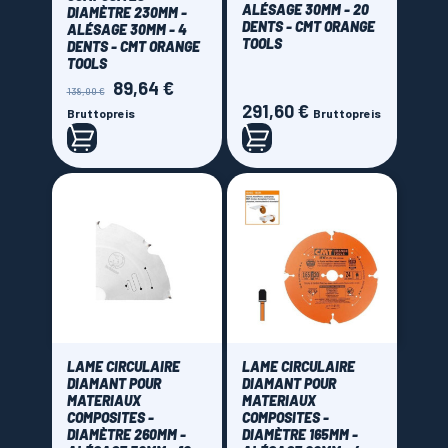
ALÉSAGE 30MM - 20
DIAMÈTRE 230MM -
DENTS - CMT ORANGE
ALÉSAGE 30MM - 4
TOOLS
DENTS - CMT ORANGE
TOOLS
89,64 €
Verkaufspreis
Preis
138,00 €
291,60 €
Preis
Bruttopreis
Bruttopreis
LAME CIRCULAIRE
LAME CIRCULAIRE
DIAMANT POUR
DIAMANT POUR
MATERIAUX
MATERIAUX
COMPOSITES -
COMPOSITES -
DIAMÈTRE 260MM -
DIAMÈTRE 165MM -