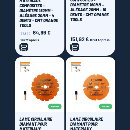
MATERIAUX
Price
DIAMÈTRE 160MM -
COMPOSITES -
ALÉSAGE 20MM - 10
DIAMÈTRE 160MM -
DENTS - CMT ORANGE
ALÉSAGE 20MM - 4
60,00 € - 315,00 €
TOOLS
DENTS - CMT ORANGE
TOOLS
84,96 €
Verkaufspreis
Preis
133,80 €
151,92 €
Preis
Bruttopreis
Bruttopreis
PROMO
PROMO
LAME CIRCULAIRE
LAME CIRCULAIRE
DIAMANT POUR
DIAMANT POUR
MATERIAUX
MATERIAUX