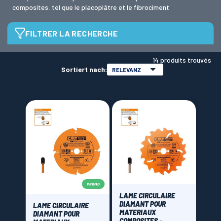
composites, tel que le placoplâtre et le fibrociment
LAMES SCIES RUBAN
FILTRER LA RECHERCHE
Diamètre de lame
14 produits trouvés
Sortiert nach:
RELEVANZ
alésage de lame
Brand
CMT Orange tools
(12)
PROMO
Freud
(1)
LAME CIRCULAIRE
MFLS La Forezienne
(1)
DIAMANT POUR
LAME CIRCULAIRE
MATERIAUX
DIAMANT POUR
COMPOSITES -