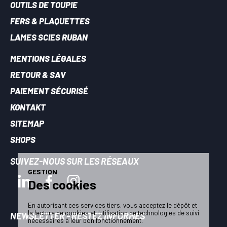
OUTILS DE TOUPIE
FERS & PLAQUETTES
LAMES SCIES RUBAN
MENTIONS LÉGALES
RETOUR & SAV
PAIEMENT SÉCURISÉ
KONTAKT
SITEMAP
SHOPS
SUIVEZ-NOUS SUR LES RÉSEAUX
GESTION
Des cookies
En autorisant ces services tiers, vous acceptez le dépôt et
la lecture de cookies et l'utilisation de technologies de suivi
NEWSLETTER - RESTEZ INFORMÉS
nécessaires à leur bon fonctionnement.