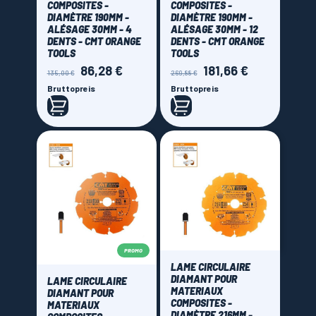
COMPOSITES -
COMPOSITES -
DIAMÈTRE 190MM -
DIAMÈTRE 190MM -
ALÉSAGE 30MM - 4
ALÉSAGE 30MM - 12
DENTS - CMT ORANGE
DENTS - CMT ORANGE
TOOLS
TOOLS
86,28 €
181,66 €
Verkaufspreis
Preis
Verkaufspreis
Preis
135,00 €
269,88 €
Bruttopreis
Bruttopreis
PROMO
LAME CIRCULAIRE
DIAMANT POUR
LAME CIRCULAIRE
MATERIAUX
DIAMANT POUR
COMPOSITES -
MATERIAUX
DIAMÈTRE 216MM -