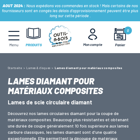
AOUT 2024 :
Nous expédions vos commandes en stock ! Mais certains de nos
fournisseurs sont en congés les délais d'approvisionnement peuvent être plus
long sur cette période .
MÈCHES, FRAISES & FORETS
0
Mon compte
Panier
Menu
PRODUITS
LAMES & DISQUES
Startseite
Lames & disques
Lames diamant pour matériaux composites
CONSOMMABLES
LAMES DIAMANT POUR
MATÉRIAUX COMPOSITES
OUTILS À MAIN
Lames de scie circulaire diamant
Découvrez nos lames circulaires diamant pour la coupe de
OUTILS DE TOUPIE
matériaux composites. Beaucoup plus résistantes et obtenant
une durée de coupe généralement 10 fois supérieure aux lames
carbure classiques, les lames diamant sont d'une qualité
FERS & PLAQUETTES
exceptionnelle. Elle permettent la découpe de matériaux