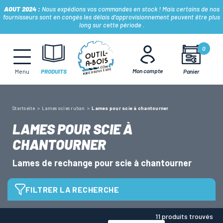
AOUT 2024 :
Nous expédions vos commandes en stock ! Mais certains de nos
fournisseurs sont en congés les délais d'approvisionnement peuvent être plus
long sur cette période .
MÈCHES, FRAISES & FORETS
0
Mon compte
Panier
Menu
PRODUITS
LAMES & DISQUES
Startseite
Lames scies ruban
Lames pour scie à chantourner
CONSOMMABLES
LAMES POUR SCIE À
CHANTOURNER
OUTILS À MAIN
Lames de rechange pour scie à chantourner
OUTILS DE TOUPIE
FILTRER LA RECHERCHE
11 produits trouvés
FERS & PLAQUETTES