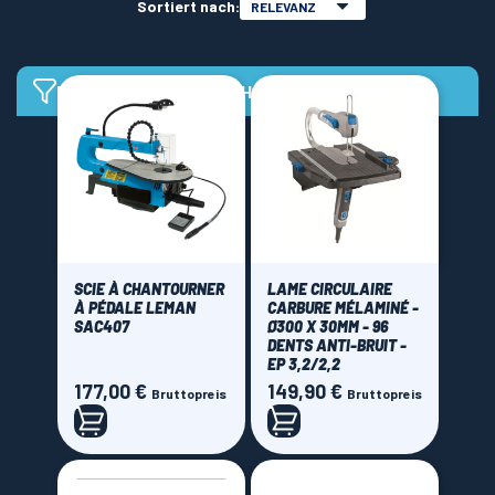
Sortiert nach:
RELEVANZ
LAMES SCIES RUBAN
FILTRER LA RECHERCHE
Brand
Dremel
(1)
Leman
(7)
OAB
(3)
SCIE À CHANTOURNER
LAME CIRCULAIRE
Price
À PÉDALE LEMAN
CARBURE MÉLAMINÉ -
SAC407
Ø300 X 30MM - 96
DENTS ANTI-BRUIT -
EP 3,2/2,2
0,00 € - 180,00 €
177,00 €
149,90 €
Preis
Preis
Bruttopreis
Bruttopreis