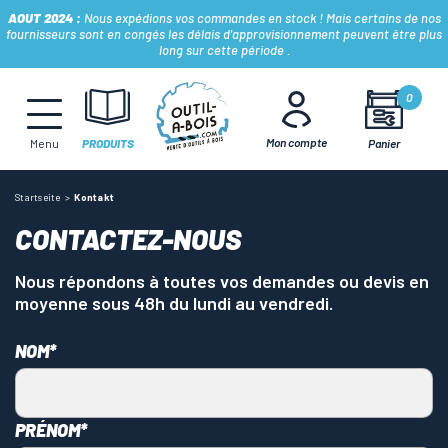
AOUT 2024 :
Nous expédions vos commandes en stock ! Mais certains de nos
fournisseurs sont en congés les délais d'approvisionnement peuvent être plus
long sur cette période .
MÈCHES, FRAISES & FORETS
0
Mon compte
Panier
Menu
PRODUITS
LAMES & DISQUES
Startseite
Kontakt
CONSOMMABLES
CONTACTEZ-NOUS
Nous répondons à toutes vos demandes ou devis en
OUTILS À MAIN
moyenne sous 48h du lundi au vendredi.
NOM*
OUTILS DE TOUPIE
PRÉNOM*
FERS & PLAQUETTES