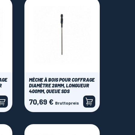
AGE
MÈCHE À BOIS POUR COFFRAGE
R
DIAMÈTRE 28MM, LONGUEUR
400MM, QUEUE SDS
70,69 €
Preis
Bruttopreis