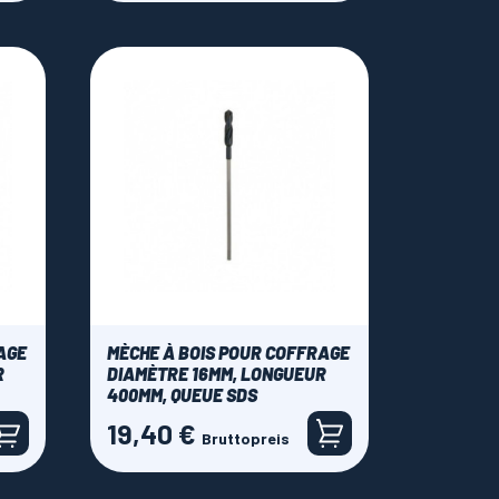
AGE
MÈCHE À BOIS POUR COFFRAGE
R
DIAMÈTRE 16MM, LONGUEUR
400MM, QUEUE SDS
19,40 €
Preis
Bruttopreis