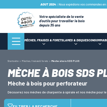
AOUT 2024 :
Nous expédions vos commandes en sto
Votre spécialiste de la vente
d’outils pour travailler le bois
depuis 35 ans
MÈCHES, FRAISES & FORETS
LAMES & DISQUES
CONSOMMAB
Startseite
Mèches, fraises & forets
Mèche à bois SDS PLUS
MÈCHE À BOIS SDS P
Mèche à bois pour perforateur
Découvrez nos mèches de charpente à spirale et nos mèche pour le
FILTRER LA RECHERCHE