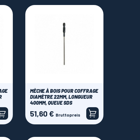
AGE
MÈCHE À BOIS POUR COFFRAGE
R
DIAMÈTRE 22MM, LONGUEUR
400MM, QUEUE SDS
51,60 €
Preis
Bruttopreis