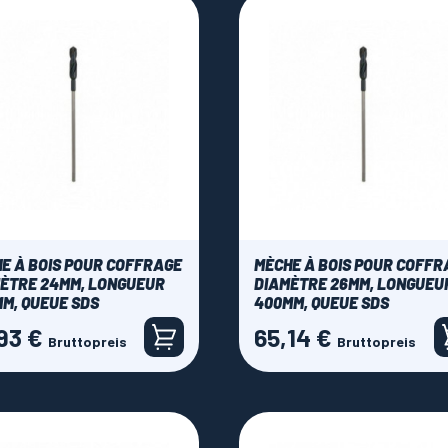
E À BOIS POUR COFFRAGE
MÈCHE À BOIS POUR COFFR
ÈTRE 24MM, LONGUEUR
DIAMÈTRE 26MM, LONGUEU
M, QUEUE SDS
400MM, QUEUE SDS
93 €
65,14 €
Preis
Bruttopreis
Bruttopreis