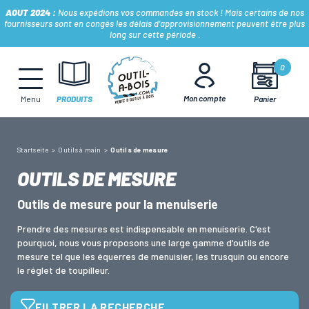
AOUT 2024 :
Nous expédions vos commandes en stock ! Mais certains de nos
fournisseurs sont en congés les délais d'approvisionnement peuvent être plus
long sur cette période .
MÈCHES, FRAISES & FORETS
0
Mon compte
Panier
Menu
PRODUITS
LAMES & DISQUES
Startseite
Outils à main
Outils de mesure
CONSOMMABLES
OUTILS DE MESURE
Outils de mesure pour la menuiserie
OUTILS À MAIN
Prendre des mesures est indispensable en menuiserie. C'est
pourquoi, nous vous proposons une large gamme d'outils de
OUTILS DE TOUPIE
mesure tel que les équerres de menuisier, les trusquin ou encore
le réglet de toupilleur.
FERS & PLAQUETTES
FILTRER LA RECHERCHE