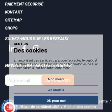
PAIEMENT SÉCURISÉ
KONTAKT
SITEMAP
SHOPS
SUIVEZ-NOUS SUR LES RÉSEAUX
GESTION
Des cookies
En autorisant ces services tiers, vous acceptez le dépôt et
la lecture de cookies et l'utilisation de technologies de suivi
NEWSLETTER - RESTEZ INFORMÉS
nécessaires à leur bon fonctionnement.
Non merci
JE M'INSCRIS !
Je choisis
OK pour moi
Plan du site
Mentions légales
Conditions générales de vente
Politique de confidentialité
Gestion des cookies
9.5
/10
VOIR LES RÉSULTATS
5934 avis