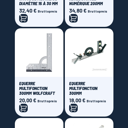
DIAMÈTRE 15 À 30 MM
NUMÉRIQUE 200MM
32,40 €
34,80 €
Preis
Preis
Bruttopreis
Bruttopreis
EQUERRE
EQUERRE
MULTIFONCTION
MULTIFONCTION
300MM WOLFCRAFT
300MM
20,00 €
18,00 €
Preis
Preis
Bruttopreis
Bruttopreis