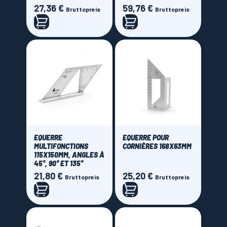
27,36 €
59,76 €
Preis
Preis
Bruttopreis
Bruttopreis
EQUERRE
EQUERRE POUR
MULTIFONCTIONS
CORNIÈRES 168X63MM
115X150MM, ANGLES À
45°, 90° ET 135°
21,80 €
25,20 €
Preis
Preis
Bruttopreis
Bruttopreis