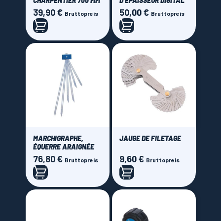
CHARPENTIER 700 MM
D'ÉPAISSEUR DIGITAL
39,90 €
50,00 €
Preis
Preis
Bruttopreis
Bruttopreis
MARCHIGRAPHE,
JAUGE DE FILETAGE
ÉQUERRE ARAIGNÉE
76,80 €
9,60 €
Preis
Preis
Bruttopreis
Bruttopreis