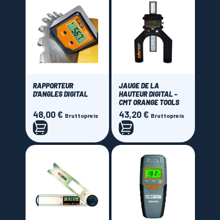
Tajima
(2)
Bosch
(2)
CMT Orange tools
(4)
Dogher tools
(9)
Elbe
(2)
RAPPORTEUR
JAUGE DE LA
Faithfull
(2)
D'ANGLES DIGITAL
HAUTEUR DIGITAL -
Festool
(1)
CMT ORANGE TOOLS
48,00 €
43,20 €
Preis
Preis
Kreg
(2)
Bruttopreis
Bruttopreis
Microjig
(1)
OAB
(5)
OUTIFRANCE
(13)
Picard
(1)
Shinwa
(25)
Silverline
(9)
Sistemi Klein
(1)