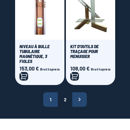
NIVEAU À BULLE
KIT D'OUTILS DE
TUBULAIRE
TRAÇAGE POUR
MAGNÉTIQUE, 3
MENUISIER
FIOLES
153,00 €
108,00 €
Preis
Preis
Bruttopreis
Bruttopreis

1
2