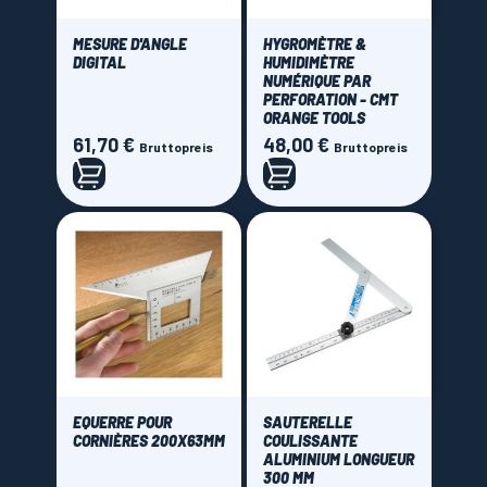
Stubai
(1)
MESURE D'ANGLE
HYGROMÈTRE &
Trend
DIGITAL
(1)
HUMIDIMÈTRE
NUMÉRIQUE PAR
Virutex
(1)
PERFORATION - CMT
ORANGE TOOLS
Wolfcraft
(2)
61,70 €
48,00 €
Preis
Preis
Bruttopreis
Bruttopreis
Price
0,00 € - 405,00 €
EQUERRE POUR
SAUTERELLE
CORNIÈRES 200X63MM
COULISSANTE
ALUMINIUM LONGUEUR
300 MM