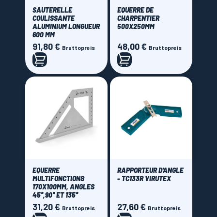
SAUTERELLE
EQUERRE DE
COULISSANTE
CHARPENTIER
ALUMINIUM LONGUEUR
500X250MM
600 MM
91,80 €
48,00 €
Preis
Preis
Bruttopreis
Bruttopreis
EQUERRE
RAPPORTEUR D'ANGLE
MULTIFONCTIONS
- TC133R VIRUTEX
170X100MM, ANGLES
45°,90° ET 135°
31,20 €
27,60 €
Preis
Preis
Bruttopreis
Bruttopreis