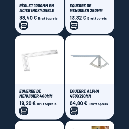
RÈGLET 1000MM EN
EQUERRE DE
ACIER INOXYDABLE
MENUISIER 250MM
38,40 €
13,32 €
Preis
Preis
Bruttopreis
Bruttopreis
EQUERRE DE
EQUERRE ALPHA
MENUISIER 400MM
450X210MM
19,20 €
64,80 €
Preis
Preis
Bruttopreis
Bruttopreis