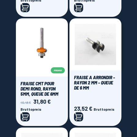
Bruttopreis
Bruttopreis
PROMO
FRAISE A ARRONDIR -
RAYON 2 MM - QUEUE
FRAISE CMT POUR
DE 6 MM
DEMI ROND, RAYON
5MM, QUEUE DE 6MM
31,80 €
Verkaufspreis
Preis
45,48 €
23,52 €
Preis
Bruttopreis
Bruttopreis