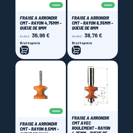
PROMO
PROMO
FRAISE A ARRONDIR
FRAISE A ARRONDIR
CMT - RAYON 4,75MM -
CMT - RAYON 6,35MM -
QUEUE DE 6MM
QUEUE DE 6MM
36,96 €
38,76 €
Verkaufspreis
Preis
Verkaufspreis
Preis
51,60 €
55,08 €
Bruttopreis
Bruttopreis
PROMO
FRAISE A ARRONDIR
CMT AVEC
FRAISE A ARRONDIR
ROULEMENT - RAYON
CMT - RAYON 9,5MM -