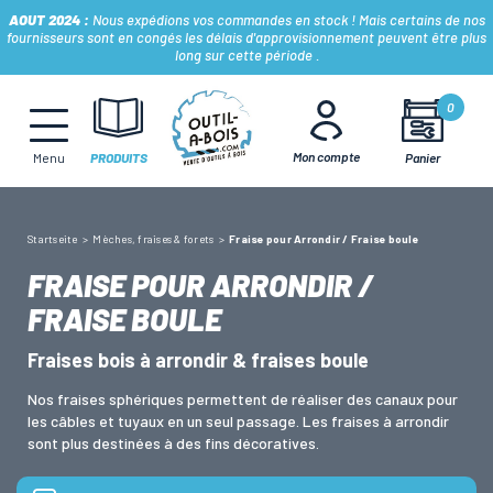
AOUT 2024 :
Nous expédions vos commandes en stock ! Mais certains de nos
fournisseurs sont en congés les délais d'approvisionnement peuvent être plus
long sur cette période .
MÈCHES, FRAISES & FORETS
0
Mon compte
Panier
Menu
PRODUITS
LAMES & DISQUES
Startseite
Mèches, fraises & forets
Fraise pour Arrondir / Fraise boule
CONSOMMABLES
FRAISE POUR ARRONDIR /
FRAISE BOULE
OUTILS À MAIN
Fraises bois à arrondir & fraises boule
Nos fraises sphériques permettent de réaliser des canaux pour
OUTILS DE TOUPIE
les câbles et tuyaux en un seul passage. Les fraises à arrondir
sont plus destinées à des fins décoratives.
FERS & PLAQUETTES