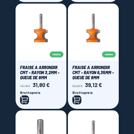
PROMO
PROMO
FRAISE A ARRONDIR
FRAISE A ARRONDIR
CMT - RAYON 3,2MM -
CMT - RAYON 6,35MM -
QUEUE DE 8MM
QUEUE DE 8MM
31,80 €
39,12 €
Verkaufspreis
Preis
Verkaufspreis
Preis
45,48 €
55,80 €
Bruttopreis
Bruttopreis