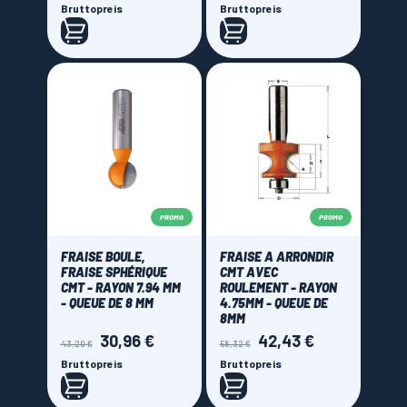
Bruttopreis
Bruttopreis
CMT Orange tools
(27)
Sistemi Klein
(14)
Price
15,00 € - 75,00 €
PROMO
PROMO
FRAISE BOULE,
FRAISE A ARRONDIR
FRAISE SPHÉRIQUE
CMT AVEC
CMT - RAYON 7.94 MM
ROULEMENT - RAYON
- QUEUE DE 8 MM
4.75MM - QUEUE DE
8MM
30,96 €
42,43 €
Verkaufspreis
Preis
Verkaufspreis
Preis
43,20 €
58,32 €
Bruttopreis
Bruttopreis