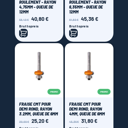
ROULEMENT - RAYON
ROULEMENT - RAYON
4,75MM - QUEUE DE
6,35MM - QUEUE DE
12MM
12MM
40,80 €
45,36 €
Verkaufspreis
Preis
Verkaufspreis
Preis
58,40 €
64,80 €
Bruttopreis
Bruttopreis
PROMO
PROMO
FRAISE CMT POUR
FRAISE CMT POUR
DEMI ROND, RAYON
DEMI ROND, RAYON
3.2MM, QUEUE DE 6MM
4MM, QUEUE DE 6MM
25,20 €
31,80 €
Verkaufspreis
Preis
Verkaufspreis
Preis
30,00 €
45,36 €