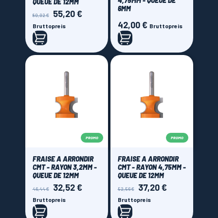
4,75MM - QUEUE DE
QUEUE DE 12MM
6MM
55,20 €
Verkaufspreis
Preis
80,02 €
42,00 €
Preis
Bruttopreis
Bruttopreis
PROMO
PROMO
FRAISE A ARRONDIR
FRAISE A ARRONDIR
CMT - RAYON 3,2MM -
CMT - RAYON 4,75MM -
QUEUE DE 12MM
QUEUE DE 12MM
32,52 €
37,20 €
Verkaufspreis
Preis
Verkaufspreis
Preis
46,44 €
52,56 €
Bruttopreis
Bruttopreis