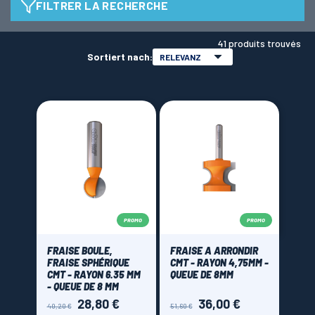
FILTRER LA RECHERCHE
Type de fraise
LAMES SCIES RUBAN
41 produits trouvés
Sortiert nach:
RELEVANZ
Fraise à arrondir
(32)
Fraise boule / sphérique
(9)
Diamètre de Queue
Queue de 6 mm
(14)
Queue de 8 mm
(13)
Queue de 12 mm
(14)
PROMO
PROMO
Rayon
FRAISE BOULE,
FRAISE A ARRONDIR
FRAISE SPHÉRIQUE
CMT - RAYON 4,75MM -
CMT - RAYON 6.35 MM
QUEUE DE 8MM
- QUEUE DE 8 MM
Brand
28,80 €
36,00 €
Verkaufspreis
Preis
Verkaufspreis
Preis
40,20 €
51,60 €