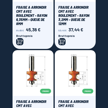
FRAISE A ARRONDIR
FRAISE A ARRONDIR
CMT AVEC
CMT AVEC
ROULEMENT - RAYON
ROULEMENT - RAYON
6,35MM - QUEUE DE
3,2MM - QUEUE DE
8MM
12MM
45,36 €
37,44 €
Verkaufspreis
Preis
Verkaufspreis
Preis
64,68 €
53,46 €
Bruttopreis
Bruttopreis
PROMO
PROMO
FRAISE A ARRONDIR
FRAISE A ARRONDIR
CMT AVEC
CMT AVEC