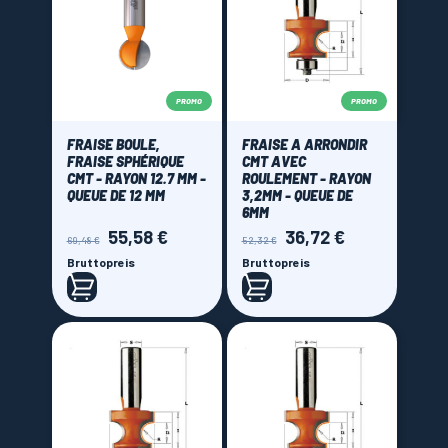
PROMO
PROMO
FRAISE BOULE,
FRAISE A ARRONDIR
FRAISE SPHÉRIQUE
CMT AVEC
CMT - RAYON 12.7 MM -
ROULEMENT - RAYON
QUEUE DE 12 MM
3,2MM - QUEUE DE
6MM
55,58 €
36,72 €
Verkaufspreis
Preis
Verkaufspreis
Preis
69,48 €
52,32 €
Bruttopreis
Bruttopreis