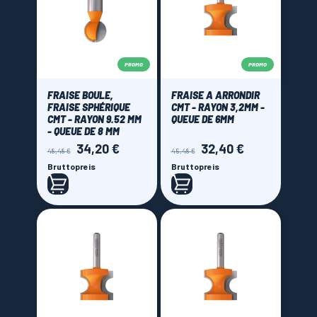
PROMO
PROMO
FRAISE BOULE,
FRAISE A ARRONDIR
FRAISE SPHÉRIQUE
CMT - RAYON 3,2MM -
CMT - RAYON 9.52 MM
QUEUE DE 6MM
- QUEUE DE 8 MM
34,20 €
32,40 €
Verkaufspreis
Preis
Verkaufspreis
Preis
48,48 €
45,48 €
Bruttopreis
Bruttopreis