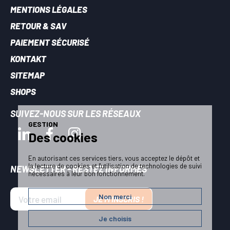
MENTIONS LÉGALES
RETOUR & SAV
PAIEMENT SÉCURISÉ
KONTAKT
SITEMAP
SHOPS
SUIVEZ-NOUS SUR LES RÉSEAUX
GESTION
Des cookies
En autorisant ces services tiers, vous acceptez le dépôt et
la lecture de cookies et l'utilisation de technologies de suivi
NEWSLETTER - RESTEZ INFORMÉS
nécessaires à leur bon fonctionnement.
Non merci
JE M'INSCRIS !
Je choisis