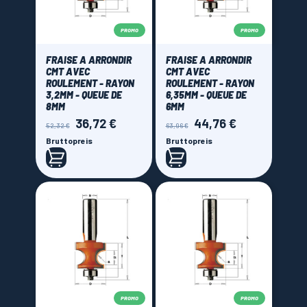
PROMO
PROMO
FRAISE A ARRONDIR
FRAISE A ARRONDIR
CMT AVEC
CMT AVEC
ROULEMENT - RAYON
ROULEMENT - RAYON
3,2MM - QUEUE DE
6,35MM - QUEUE DE
8MM
6MM
36,72 €
44,76 €
Verkaufspreis
Preis
Verkaufspreis
Preis
52,32 €
63,96 €
Bruttopreis
Bruttopreis
PROMO
PROMO