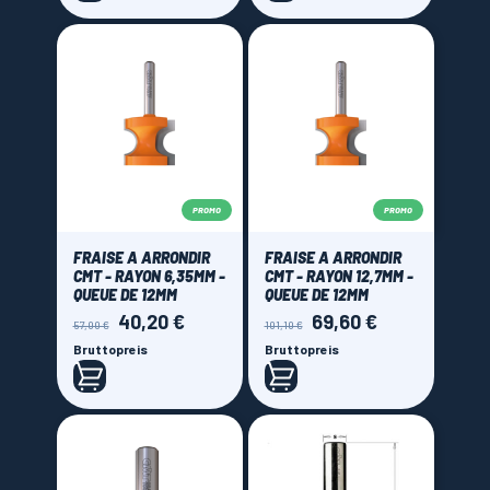
PROMO
PROMO
FRAISE A ARRONDIR
FRAISE A ARRONDIR
CMT - RAYON 6,35MM -
CMT - RAYON 12,7MM -
QUEUE DE 12MM
QUEUE DE 12MM
40,20 €
69,60 €
Verkaufspreis
Preis
Verkaufspreis
Preis
57,00 €
101,10 €
Bruttopreis
Bruttopreis