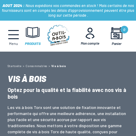
AOUT 2024 :
Nous expédions vos commandes en stock ! Mais certains de nos
fournisseurs sont en congés les délais d'approvisionnement peuvent être plus
long sur cette période .
MÈCHES, FRAISES & FORETS
0
Mon compte
Panier
Menu
PRODUITS
LAMES & DISQUES
Startseite
Consommables
Vis à bois
CONSOMMABLES
VIS À BOIS
Optez pour la qualité et la fiabilité avec nos vis à
OUTILS À MAIN
bois
Les vis à bois Torx sont une solution de fixation innovante et
OUTILS DE TOUPIE
performante qui offre une meilleure adhérence, une installation
plus facile et une sécurité accrue par rapport aux vis
traditionnelles. Nous mettons à votre disposition une gamme
complète de vis à bois Torx de haute qualité, conçues pour
FERS & PLAQUETTES