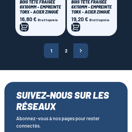
BOIS TÊTE FRAISÉE
BOIS TÊTE FRAISÉE
6X100MM - EMPREINTE
6X110MM - EMPREINTE
TORX - ACIER ZINGUÉ
TORX - ACIER ZINGUÉ
16,80 €
19,20 €
Preis
Preis
Bruttopreis
Bruttopreis

1
2
SUIVEZ-NOUS SUR LES
RÉSEAUX
Abonnez-vous à nos pages pour rester
connectés.