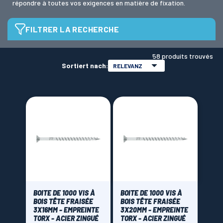
répondre à toutes vos exigences en matière de fixation.
FILTRER LA RECHERCHE
LAMES SCIES RUBAN
Empreinte
58 produits trouvés
Sortiert nach:
RELEVANZ
Torx
(58)
Dimensions vis
Finition
Zingué
(58)
Brand
BOITE DE 1000 VIS À
BOITE DE 1000 VIS À
BOIS TÊTE FRAISÉE
BOIS TÊTE FRAISÉE
3X16MM - EMPREINTE
3X20MM - EMPREINTE
Index
(58)
TORX - ACIER ZINGUÉ
TORX - ACIER ZINGUÉ