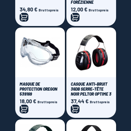
FORÉZIENNE
34,80 €
12,00 €
Preis
Preis
Bruttopreis
Bruttopreis
Price
0,00 € - 45,00 €
MASQUE DE
CASQUE ANTI-BRUIT
PROTECTION OREGON
36DB SERRE-TÊTE
539169
NOIR PELTOR OPTIME 3
18,00 €
37,44 €
Preis
Preis
Bruttopreis
Bruttopreis