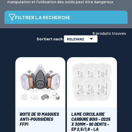
manipulation et l'utilisation des outils peut être dangereux
FILTRER LA RECHERCHE
LAMES SCIES RUBAN
Type d'EPI
8 produits trouvés
Sortiert nach:
RELEVANZ
Gants
(1)
Masques
(2)
Lunettes
(2)
Casques
(3)
Brand
3M
(3)
CMT Orange tools
(1)
OAB
(2)
BOITE DE 10 MASQUES
LAME CIRCULAIRE
ANTI-POUSSIÈRES
CARBURE BOIS - Ø225
Oregon
(1)
FFP1
X 30MM - 60 DENTS -
EP 2,5/1,8 - LA
Silverline
(1)