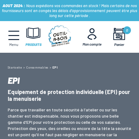
AOUT 2024 :
Nous expédions vos commandes en stock ! Mais certains de nos
fournisseurs sont en congés les délais d'approvisionnement peuvent être plus
long sur cette période .
MÈCHES, FRAISES & FORETS
0
Mon compte
Panier
Menu
PRODUITS
LAMES & DISQUES
Startseite
Consommables
EPI
CONSOMMABLES
EPI
Equipement de protection individuelle (EPI) pour
OUTILS À MAIN
la menuiserie
Parce que travailler en toute sécurité à l'atelier ou sur les
OUTILS DE TOUPIE
chantier est indispensable, nous vous proposons une belle
gamme d'EPI pour votre protection ou celle de vos salariés.
Protection des yeux, des oreilles ou encore de la tête la sécurité
est un point qu'il ne faut pas négliger en menuiserie car la
FERS & PLAQUETTES