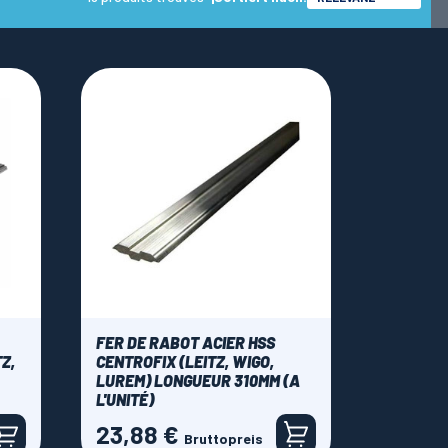
FER DE RABOT ACIER HSS
Z,
CENTROFIX (LEITZ, WIGO,
LUREM) LONGUEUR 310MM (A
L'UNITÉ)
23,88 €
Preis
Bruttopreis