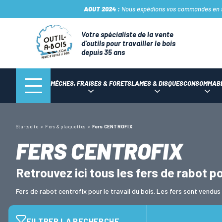
AOUT 2024 :
Nous expédions vos commandes en sto
Votre spécialiste de la vente
d’outils pour travailler le bois
depuis 35 ans
MÈCHES, FRAISES & FORETS
LAMES & DISQUES
CONSOMMAB
Startseite
Fers & plaquettes
Fers CENTROFIX
FERS CENTROFIX
Retrouvez ici tous les fers de rabot p
Fers de rabot centrofix pour le travail du bois. Les fers sont vendus à
FILTRER LA RECHERCHE