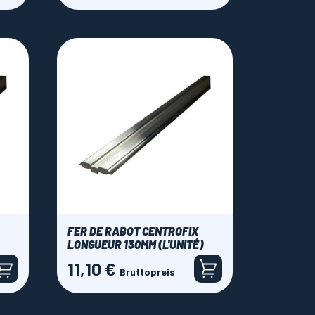
FER DE RABOT CENTROFIX
LONGUEUR 130MM (L'UNITÉ)
11,10 €
Preis
Bruttopreis