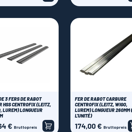
DE 3 FERS DE RABOT
FER DE RABOT CARBURE
R HSS CENTROFIX (LEITZ,
CENTROFIX (LEITZ, WIGO,
, LUREM) LONGUEUR
LUREM) LONGUEUR 260MM 
MM
L'UNITÉ)
64 €
174,00 €
Preis
Bruttopreis
Bruttopreis