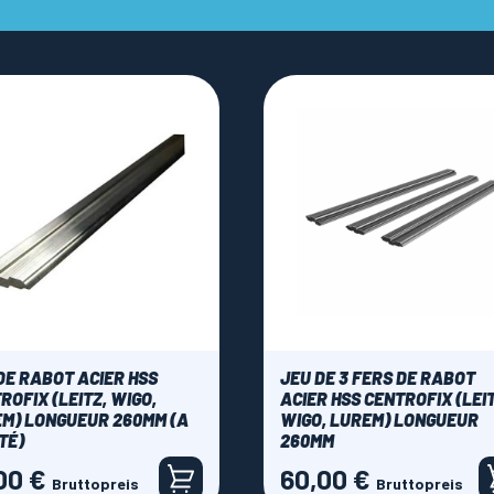
DE RABOT ACIER HSS
JEU DE 3 FERS DE RABOT
ROFIX (LEITZ, WIGO,
ACIER HSS CENTROFIX (LEIT
M) LONGUEUR 260MM (A
WIGO, LUREM) LONGUEUR
ITÉ)
260MM
00 €
60,00 €
Preis
Bruttopreis
Bruttopreis