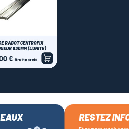
DE RABOT CENTROFIX
UEUR 630MM (L'UNITÉ)
,00 €
Bruttopreis
SEAUX
RESTEZ INF
Et ne manquez plus nos 