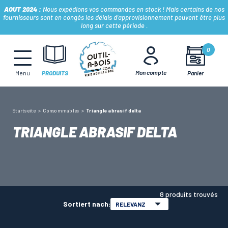
AOUT 2024 :
Nous expédions vos commandes en stock ! Mais certains de nos
fournisseurs sont en congés les délais d'approvisionnement peuvent être plus
long sur cette période .
MÈCHES, FRAISES & FORETS
0
Mon compte
Panier
Menu
PRODUITS
LAMES & DISQUES
Startseite
Consommables
Triangle abrasif delta
CONSOMMABLES
TRIANGLE ABRASIF DELTA
OUTILS À MAIN
OUTILS DE TOUPIE
8 produits trouvés
Sortiert nach:
RELEVANZ
FERS & PLAQUETTES