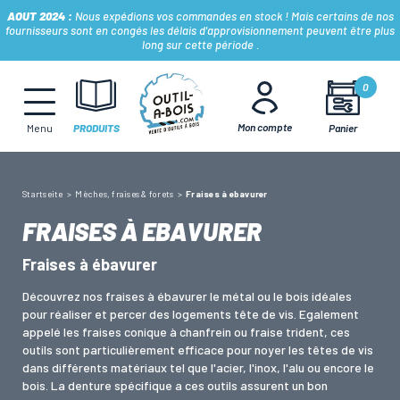
AOUT 2024 :
Nous expédions vos commandes en stock ! Mais certains de nos
fournisseurs sont en congés les délais d'approvisionnement peuvent être plus
long sur cette période .
MÈCHES, FRAISES & FORETS
0
Mon compte
Panier
Menu
PRODUITS
LAMES & DISQUES
Startseite
Mèches, fraises & forets
Fraises à ebavurer
CONSOMMABLES
FRAISES À EBAVURER
Fraises à ébavurer
OUTILS À MAIN
Découvrez nos fraises à ébavurer le métal ou le bois idéales
pour réaliser et percer des logements tête de vis. Egalement
OUTILS DE TOUPIE
appelé les fraises conique à chanfrein ou fraise trident, ces
outils sont particulièrement efficace pour noyer les têtes de vis
dans différents matériaux tel que l'acier, l'inox, l'alu ou encore le
bois. La denture spécifique a ces outils assurent un bon
FERS & PLAQUETTES