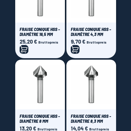
Brand
Blue Master by Celesa
(19)
Bosch
(1)
FRAISE CONIQUE HSS -
FRAISE CONIQUE HSS -
DIAMÈTRE 16,5 MM
DIAMÈTRE 4,3 MM
Price
25,20 €
9,70 €
Preis
Preis
Bruttopreis
Bruttopreis
0,00 € - 90,00 €
FRAISE CONIQUE HSS -
FRAISE CONIQUE HSS -
DIAMÈTRE 8 MM
DIAMÈTRE 8,3 MM
13,20 €
14,04 €
Preis
Preis
Bruttopreis
Bruttopreis