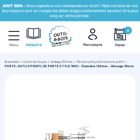
AOUT 2024 :
Nous expédions vos commandes en stock ! Mais certains de nos
fournisseurs sont en congés les délais d'approvisionnement peuvent être plus
long sur cette période .
MÈCHES, FRAISES & FORETS
0
Mon compte
Panier
Menu
PRODUITS
LAMES & DISQUES
Startseite
Outils de toupie
Alesage 30mm
Porte-outils profil/contre-profil
PORTE-OUTILS PROFIL DE PORTE STYLE 1800 - Diamètre 120mm - Alésage 30mm
CONSOMMABLES
OUTILS À MAIN
OUTILS DE TOUPIE
FERS & PLAQUETTES