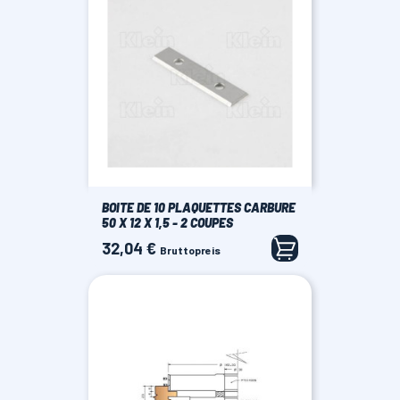
BOITE DE 10 PLAQUETTES CARBURE
50 X 12 X 1,5 - 2 COUPES
32,04 €
Preis
Bruttopreis