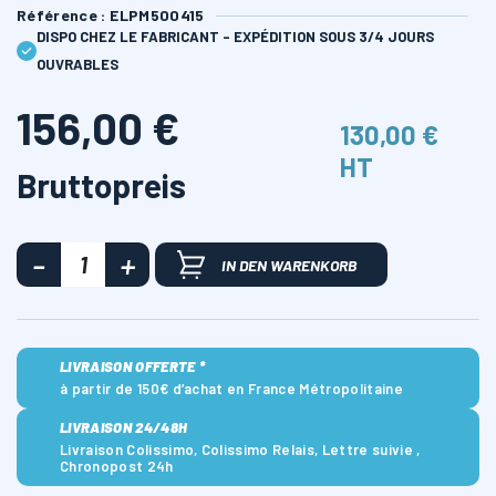
Référence : ELPM500415
DISPO CHEZ LE FABRICANT - EXPÉDITION SOUS 3/4 JOURS
OUVRABLES
156,00 €
130,00 €
HT
Bruttopreis
IN DEN WARENKORB
LIVRAISON OFFERTE *
à partir de 150€ d’achat en France Métropolitaine
LIVRAISON 24/48H
Livraison Colissimo, Colissimo Relais, Lettre suivie ,
Chronopost 24h