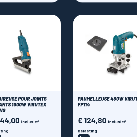
UREUSE POUR JOINTS
PAUMELLEUSE 430W VIRU
ANTS 1000W VIRUTEX
FP114
VG
444,00
€ 124,80
Prijs
Inclusief
Inclusief
ting
belasting