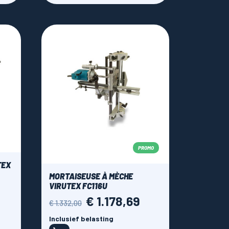
PROMO
TEX
MORTAISEUSE À MÈCHE
VIRUTEX FC116U
€ 1.178,69
Normale
Prijs
€ 1.332,00
prijs
Inclusief belasting