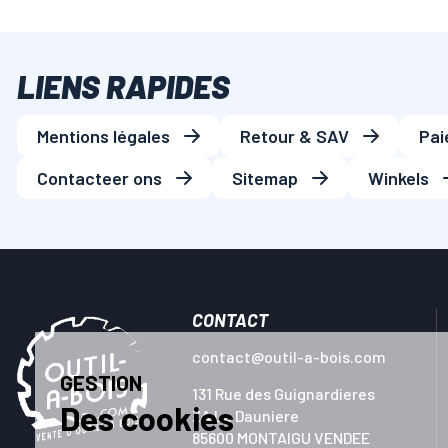
LIENS RAPIDES
Mentions légales
Retour & SAV
Pai
Contacteer ons
Sitemap
Winkels
CONTACT
contact@outil-a-bois.com
GESTION
131 Rue des Guignardieres
Des cookies
ZA La Dauniere
85600 MONTAIGU VENDEE