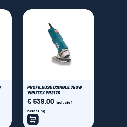
O
PROFILEUSE D'ANGLE 750W
VIRUTEX FR217S
€ 539,00
Prijs
Inclusief
belasting