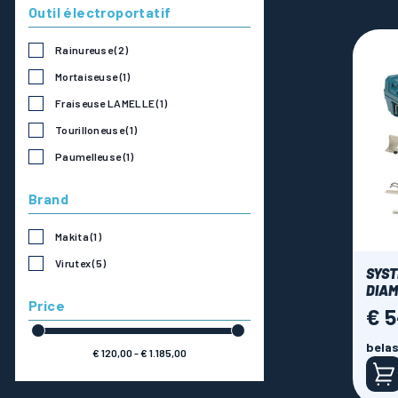
Outil électroportatif
Rainureuse
(2)
Mortaiseuse
(1)
Fraiseuse LAMELLE
(1)
Tourilloneuse
(1)
Paumelleuse
(1)
Brand
Makita
(1)
Virutex
(5)
SYST
DIAM
Price
€ 
Prijs
belas
€ 120,00 - € 1.185,00