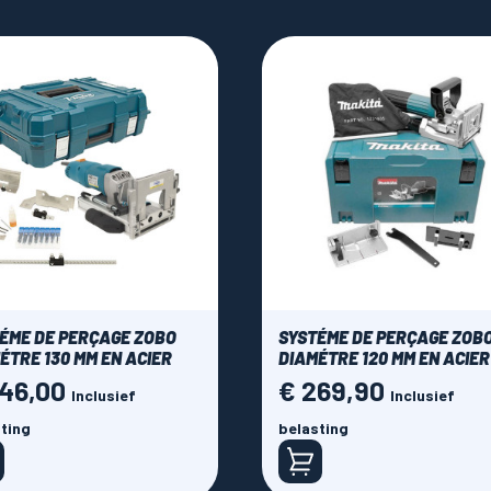
ÉME DE PERÇAGE ZOBO
SYSTÉME DE PERÇAGE ZOB
ÉTRE 130 MM EN ACIER
DIAMÉTRE 120 MM EN ACIER
546,00
€ 269,90
Prijs
Inclusief
Inclusief
ting
belasting